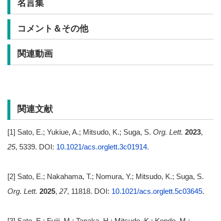
名言集
コメント＆その他
関連動画
関連文献
[1] Sato, E.; Yukiue, A.; Mitsudo, K.; Suga, S.
Org. Lett.
2023
,
25
, 5339. DOI:
10.1021/acs.orglett.3c01914
.
[2] Sato, E.; Nakahama, T.; Nomura, Y.; Mitsudo, K.; Suga, S.
Org. Lett.
2025
,
27
, 11818. DOI:
10.1021/acs.orglett.5c03645
.
[3] Sato, E.; Fujii, M.; Tanaka, H.; Mitsudo, K.; Kondo, M.;