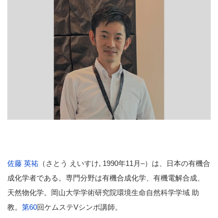
佐藤 英祐
（さとう えいすけ
, 1990
年
11
月
–
）は、日本の有機合
成化学者である。専門分野は有機合成化学、有機電解合成、
天然物化学。岡山大学学術研究院環境生命自然科学学域 助
教。
第60
回
ケムステ
V
シンポ講師。