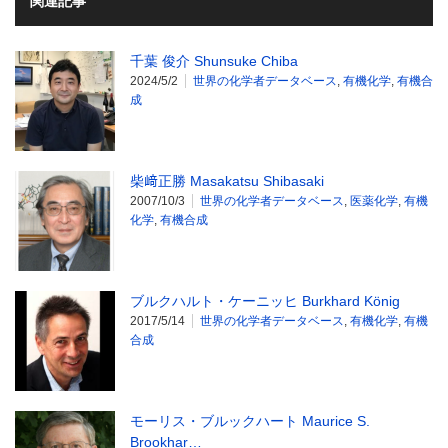
関連記事
千葉 俊介 Shunsuke Chiba
2024/5/2
世界の化学者データベース
,
有機化学
,
有機合
成
柴﨑正勝 Masakatsu Shibasaki
2007/10/3
世界の化学者データベース
,
医薬化学
,
有機
化学
,
有機合成
ブルクハルト・ケーニッヒ Burkhard König
2017/5/14
世界の化学者データベース
,
有機化学
,
有機
合成
モーリス・ブルックハート Maurice S.
Brookhar…