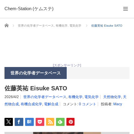
Chem-Station (ケムステ)
ホーム
世界の化学者データベース
,
有機化学
,
電気化学
佐藤英祐 Eisuke SATO
[スポンサーリンク]
世界の化学者データベース
佐藤英祐 Eisuke SATO
2026/4/2
世界の化学者データベース
,
有機化学
,
電気化学
天然物化学
,
天
然物合成
,
有機合成化学
,
電解合成
コメント:
0 コメント
投稿者:
Macy