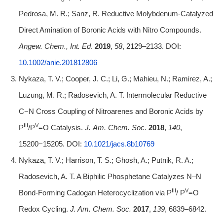
Pedrosa, M. R.; Sanz, R. Reductive Molybdenum-Catalyzed
Direct Amination of Boronic Acids with Nitro Compounds.
Angew.
Chem., Int. Ed
.
2019
,
58
, 2129–2133. DOI:
10.1002/anie.201812806
Nykaza, T. V.; Cooper, J. C.; Li, G.; Mahieu, N.; Ramirez, A.;
Luzung, M. R.; Radosevich, A. T. Intermolecular Reductive
C−N Cross Coupling of Nitroarenes and Boronic Acids by
III
V
P
/P
=O Catalysis.
J.
Am. Chem. Soc.
2018
,
140
,
15200−15205. DOI:
10.1021/jacs.8b10769
Nykaza, T. V.; Harrison, T. S.; Ghosh, A.; Putnik, R. A.;
Radosevich, A. T. A Biphilic Phosphetane Catalyzes N–N
III
V
Bond-Forming Cadogan Heterocyclization via P
/ P
=O
Redox Cycling.
J.
Am. Chem. Soc.
2017
,
139
, 6839–6842.