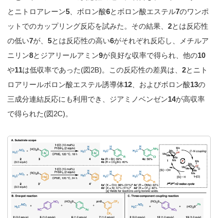
とニトロアレーン
5
、ボロン酸
6
とボロン酸エステル
7
のワンポ
ットでのカップリング反応を試みた。その結果、
2
とは反応性
の低い
7
が、
5
とは反応性の高い
6
がそれぞれ反応し、メチルア
ニリン
8
とジアリールアミン
9
が良好な収率で得られ、他の
10
や
11
は低収率であった(図2B)。この反応性の差異は、
2
とニト
ロアリールボロン酸エステル誘導体
12
、およびボロン酸
13
の
三成分連結反応にも利用でき、ジアミノベンゼン
14
が高収率
で得られた(図2C)。