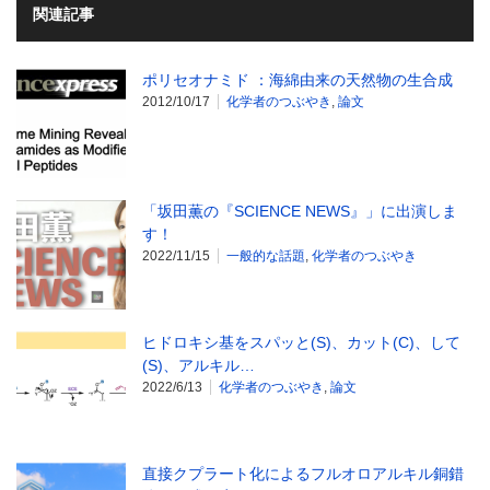
関連記事
ポリセオナミド ：海綿由来の天然物の生合成
2012/10/17
化学者のつぶやき
,
論文
「坂田薫の『SCIENCE NEWS』」に出演しま
す！
2022/11/15
一般的な話題
,
化学者のつぶやき
ヒドロキシ基をスパッと(S)、カット(C)、して
(S)、アルキル…
2022/6/13
化学者のつぶやき
,
論文
直接クプラート化によるフルオロアルキル銅錯