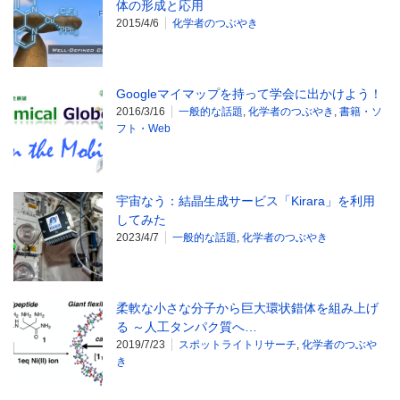
体の形成と応用
2015/4/6
化学者のつぶやき
Googleマイマップを持って学会に出かけよう！
2016/3/16
一般的な話題
,
化学者のつぶやき
,
書籍・ソ
フト・Web
宇宙なう：結晶生成サービス「Kirara」を利用
してみた
2023/4/7
一般的な話題
,
化学者のつぶやき
柔軟な小さな分子から巨大環状錯体を組み上げ
る ～人工タンパク質へ…
2019/7/23
スポットライトリサーチ
,
化学者のつぶや
き