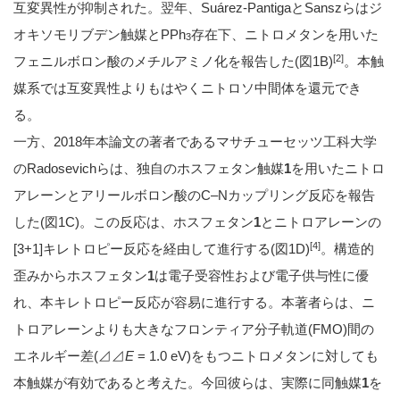
互変異性が抑制された。翌年、Suárez-PantigaとSanszらはジ
オキソモリブデン触媒とPPh
存在下、ニトロメタンを用いた
3
[2]
フェニルボロン酸のメチルアミノ化を報告した(図1B)
。本触
媒系では互変異性よりもはやくニトロソ中間体を還元でき
る。
一方、2018年本論文の著者であるマサチューセッツ工科大学
のRadosevichらは、独自のホスフェタン触媒
1
を用いたニトロ
アレーンとアリールボロン酸のC–Nカップリング反応を報告
した(図1C)。この反応は、ホスフェタン
1
とニトロアレーンの
[4]
[3+1]キレトロピー反応を経由して進行する(図1D)
。構造的
歪みからホスフェタン
1
は電子受容性および電子供与性に優
れ、本キレトロピー反応が容易に進行する。本著者らは、ニ
トロアレーンよりも大きなフロンティア分子軌道(FMO)間の
エネルギー差(⊿⊿
E
= 1.0 eV)をもつニトロメタンに対しても
本触媒が有効であると考えた。今回彼らは、実際に同触媒
1
を