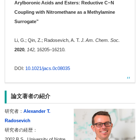
Arylboronic Acids and Esters: Reductive C−N
Coupling with Nitromethane as a Methylamine
Surrogate
”
Li, G.; Qin, Z.; Radosevich, A. T.
J. Am. Chem. Soc.
2020
, 142,
16205–16210
.
DOI:
10.1021/jacs.0c08035
論文著者の紹介
研究者：
Alexander T.
Radosevich
研究者の経歴：
2002 B.S., University of Notre