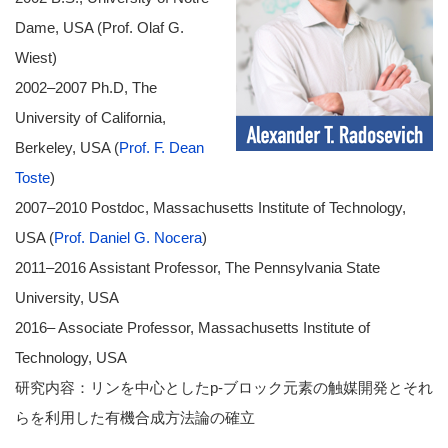
Dame, USA (Prof. Olaf G.
Wiest)
2002–2007 Ph.D, The
University of California,
Berkeley, USA (
Prof. F. Dean
Toste
)
2007–2010 Postdoc, Massachusetts Institute of Technology,
USA (
Prof. Daniel G. Nocera
)
2011–2016 Assistant Professor, The Pennsylvania State
University, USA
2016– Associate Professor, Massachusetts Institute of
Technology, USA
研究内容：リンを中心としたp-ブロック元素の触媒開発とそれ
らを利用した有機合成方法論の確立