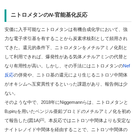
ニトロメタンの
N
-官能基化反応
安価に入手可能なニトロメタンは有機合成化学において、強
力な電子求引基を有することから炭素求核剤として頻用され
てきた。還元的条件下、ニトロメタンをメチルアミノ化剤と
して利用できれば、爆発性がある気体メチルアミンの代替と
なり有用性が高い。しかし、その手法にはニトロメタンの
Nef
反応
の併発や、ニトロ基の還元により生じるニトロソ中間体
がオキシムへ互変異性するといった課題があり、報告例は少
ない。
そのような中で、2018年にNiggemannらは、ニトロメタンと
B
pin
を用いたベンジル亜鉛ブロミド
の
メチルアミノ化を初め
2
2
[1]
て報告した
(図1A)
。本反応ではニトロソ中間体よりも安定な
ナイトレノイド中間体を経由することで、ニトロソ中間体の