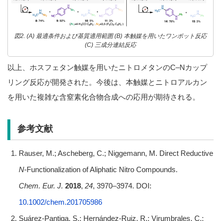
図2. (A) 最適条件および基質適用範囲 (B) 本触媒を用いたワンポット反応
(C) 三成分連結反応
以上、ホスフェタン触媒を用いたニトロメタンのC–Nカップ
リング反応が開発された。今後は、本触媒とニトロアルカン
を用いた複雑な含窒素化合物合成への応用が期待される。
参考文献
Rauser, M.; Ascheberg, C.; Niggemann, M. Direct Reductive
N
-Functionalization of Aliphatic Nitro Compounds.
Chem.
Eur. J.
2018
,
24
, 3970–3974. DOI:
10.1002/chem.201705986
Suárez-Pantiga, S.; Hernández-Ruiz, R.; Virumbrales, C.;