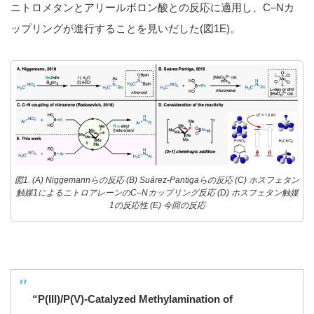
ニトロメタンとアリールボロン酸との反応に適用し、C–Nカ
ップリングが進行することを見いだした(図1E)。
図1. (A) Niggemannらの反応 (B) Suárez-Pantigaらの反応 (C) ホスフェタン
触媒1によるニトロアレーンのC–Nカップリング反応 (D) ホスフェタン触媒
1の反応性 (E) 今回の反応
“
P(III)/P(V)-Catalyzed Methylamination of