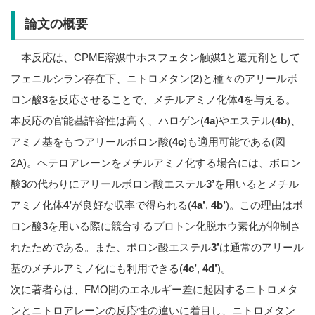
論文の概要
本反応は、CPME溶媒中ホスフェタン触媒
1
と還元剤として
フェニルシラン存在下、ニトロメタン(
2
)と種々のアリールボ
ロン酸
3
を反応させることで、メチルアミノ化体
4
を与える。
本反応の官能基許容性は高く、ハロゲン(
4a
)やエステル(
4b
)、
アミノ基をもつアリールボロン酸(
4c
)も適用可能である(図
2A)。ヘテロアレーンをメチルアミノ化する場合には、ボロン
酸
3
の代わりにアリールボロン酸エステル
3’
を用いるとメチル
アミノ化体
4’
が良好な収率で得られる(
4a’
,
4b’
)。この理由はボ
ロン酸
3
を用いる際に競合するプロトン化脱ホウ素化が抑制さ
れたためである。また、ボロン酸エステル
3’
は通常のアリール
基のメチルアミノ化にも利用できる(
4c’
,
4d’
)。
次に著者らは、FMO間のエネルギー差に起因するニトロメタ
ンとニトロアレーンの反応性の違いに着目し、ニトロメタン