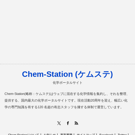
Chem-Station (ケムステ)
化学ポータルサイト
Chem-Station(略称：ケムステ)はウェブに混在する化学情報を集約し、それを整理、
提供する、国内最大の化学ポータルサイトです。現在活動20周年を迎え、幅広い化
学の専門知識を有する120 名超の有志スタッフを擁する体制で運営しています。
RSS
X
Facebook
Chem-Stationについて
お知らせ
更新履歴
サイトマップ
Facebook
Twitter