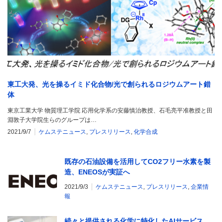
東工大発、光を操るイミド化合物/光で創られるロジウムアート錯
体
東京工業大学 物質理工学院 応用化学系の安藤慎治教授、石毛亮平准教授と田
淵敦子大学院生らのグループは…
2021/9/7
ケムステニュース
,
プレスリリース
,
化学合成
既存の石油設備を活用してCO2フリー水素を製
造、ENEOSが実証へ
2021/9/3
ケムステニュース
,
プレスリリース
,
企業情
報
続々と提供される化学に特化したAIサービス