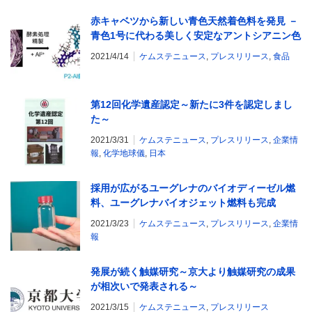
赤キャベツから新しい青色天然着色料を発見 －
青色1号に代わる美しく安定なアントシアニン色
素－
2021/4/14
ケムステニュース
,
プレスリリース
,
食品
第12回化学遺産認定～新たに3件を認定しまし
た～
2021/3/31
ケムステニュース
,
プレスリリース
,
企業情
報
,
化学地球儀
,
日本
採用が広がるユーグレナのバイオディーゼル燃
料、ユーグレナバイオジェット燃料も完成
2021/3/23
ケムステニュース
,
プレスリリース
,
企業情
報
発展が続く触媒研究～京大より触媒研究の成果
が相次いで発表される～
2021/3/15
ケムステニュース
,
プレスリリース