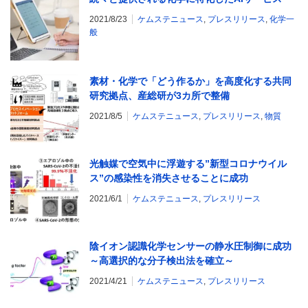
2021/8/23
ケムステニュース
,
プレスリリース
,
化学一
般
素材・化学で「どう作るか」を高度化する共同
研究拠点、産総研が3カ所で整備
2021/8/5
ケムステニュース
,
プレスリリース
,
物質
光触媒で空気中に浮遊する”新型コロナウイル
ス”の感染性を消失させることに成功
2021/6/1
ケムステニュース
,
プレスリリース
陰イオン認識化学センサーの静水圧制御に成功
～高選択的な分子検出法を確立～
2021/4/21
ケムステニュース
,
プレスリリース