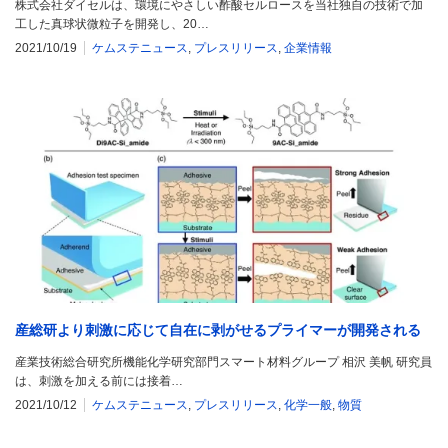
株式会社ダイセルは、環境にやさしい酢酸セルロースを当社独自の技術で加
工した真球状微粒子を開発し、20…
2021/10/19
ケムステニュース
,
プレスリリース
,
企業情報
産総研より刺激に応じて自在に剥がせるプライマーが開発される
産業技術総合研究所機能化学研究部門スマート材料グループ 相沢 美帆 研究員
は、刺激を加える前には接着…
2021/10/12
ケムステニュース
,
プレスリリース
,
化学一般
,
物質