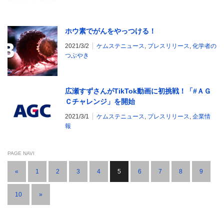
ホウ素でがんをやっつける！
2021/3/2
ケムステニュース
,
プレスリリース
,
化学者の
つぶやき
広瀬すずさんがTikTok動画に初挑戦！「#ＡＧ
Ｃチャレンジ」を開始
2021/3/1
ケムステニュース
,
プレスリリース
,
企業情
報
PAGE NAVI
«
1
2
3
4
5
6
7
8
9
10
»