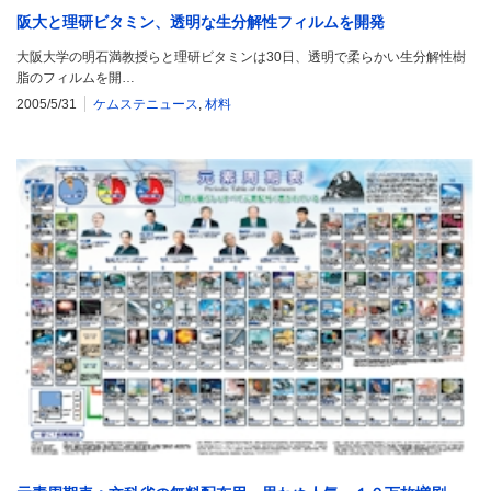
阪大と理研ビタミン、透明な生分解性フィルムを開発
大阪大学の明石満教授らと理研ビタミンは30日、透明で柔らかい生分解性樹
脂のフィルムを開…
2005/5/31
ケムステニュース
,
材料