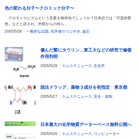
色の変わる分子〜クロミック分子〜
クロモトロピズムという言葉を御存知でしょうか？日本語では「可逆的変
色」などと訳され、外部からの何ら…
2005/5/28
一般的な話題
,
化学者のつぶやき
,
論文
傷んだ髪にタウリン…東工大などの研究で修復
作用判明
2005/5/28
ケムステニュース
,
生化学
脱法ドラッグ、薬物３成分を初指定 東京都
2005/5/27
ケムステニュース
,
安全・規制
日本最大の化学物質データーベース無料公開へ
2005/5/26
ケムステニュース
,
コンピューター