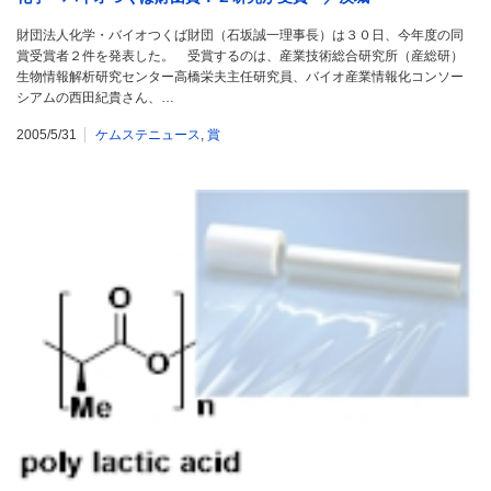
財団法人化学・バイオつくば財団（石坂誠一理事長）は３０日、今年度の同
賞受賞者２件を発表した。 受賞するのは、産業技術総合研究所（産総研）
生物情報解析研究センター高橋栄夫主任研究員、バイオ産業情報化コンソー
シアムの西田紀貴さん、…
2005/5/31
ケムステニュース
,
賞