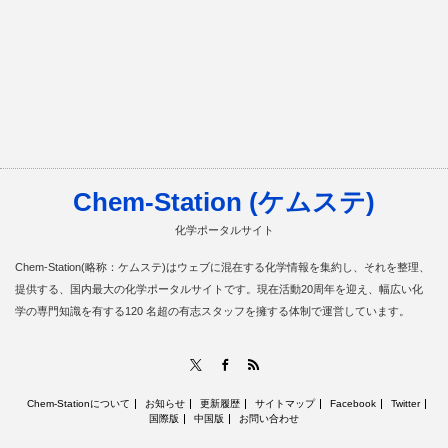
Chem-Station (ケムステ)
化学ポータルサイト
Chem-Station(略称：ケムステ)はウェブに混在する化学情報を集約し、それを整理、
提供する、国内最大の化学ポータルサイトです。現在活動20周年を迎え、幅広い化
学の専門知識を有する120 名超の有志スタッフを擁する体制で運営しています。
RSS
X
Facebook
Chem-Stationについて
お知らせ
更新履歴
サイトマップ
Facebook
Twitter
国際版
中国版
お問い合わせ