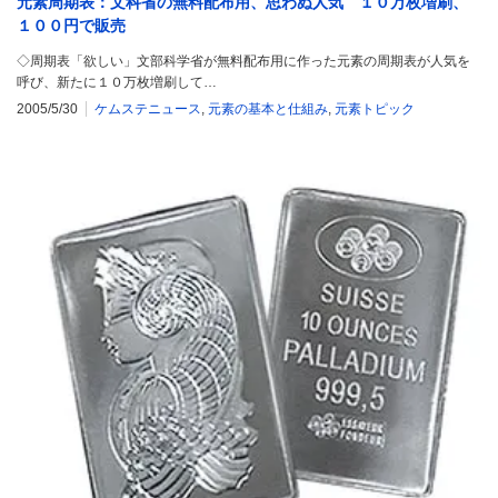
元素周期表：文科省の無料配布用、思わぬ人気 １０万枚増刷、
１００円で販売
◇周期表「欲しい」文部科学省が無料配布用に作った元素の周期表が人気を
呼び、新たに１０万枚増刷して…
2005/5/30
ケムステニュース
,
元素の基本と仕組み
,
元素トピック