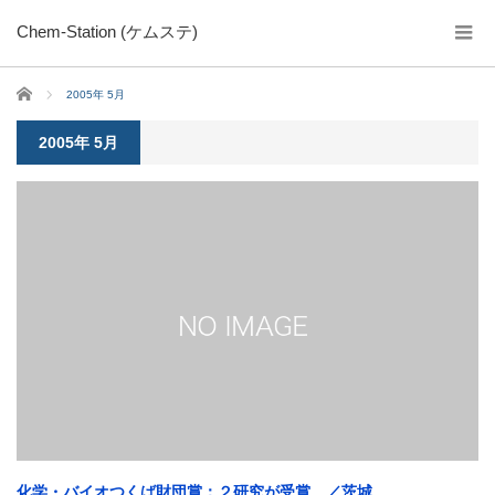
Chem-Station (ケムステ)
ホーム
2005年 5月
2005年 5月
化学・バイオつくば財団賞：２研究が受賞 ／茨城