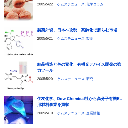
2005/5/22
ケムステニュース
,
化学コラム
製薬外資、日本へ攻勢 高齢化で膨らむ市場
2005/5/21
ケムステニュース
,
製薬
結晶構造と色の変化、有機光デバイス開発の強
力ツール
2005/5/20
ケムステニュース
,
研究
住友化学、Dow Chemical社から高分子有機EL
用材料事業を買収
2005/5/19
ケムステニュース
,
企業情報