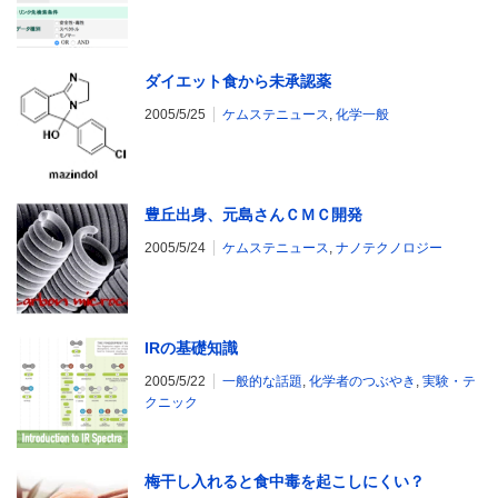
ダイエット食から未承認薬
2005/5/25
ケムステニュース
,
化学一般
豊丘出身、元島さんＣＭＣ開発
2005/5/24
ケムステニュース
,
ナノテクノロジー
IRの基礎知識
2005/5/22
一般的な話題
,
化学者のつぶやき
,
実験・テ
クニック
梅干し入れると食中毒を起こしにくい？