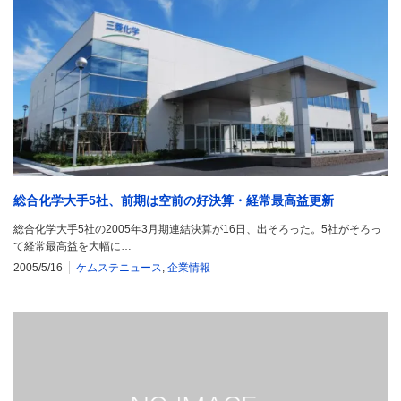
総合化学大手5社、前期は空前の好決算・経常最高益更新
総合化学大手5社の2005年3月期連結決算が16日、出そろった。5社がそろっ
て経常最高益を大幅に…
2005/5/16
ケムステニュース
,
企業情報