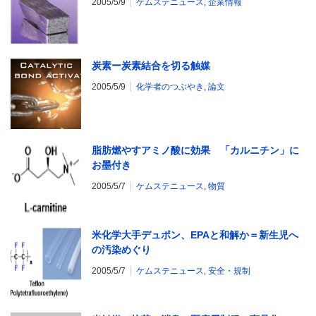
2005/5/9
ケムステニュース
,
企業情報
炭素ー炭素結合を切る触媒
2005/5/9
化学者のつぶやき
,
論文
脂肪燃やすアミノ酸に効果 「カルニチン」に
お墨付き
2005/5/7
ケムステニュース
,
物質
米化学大手デュポン、EPAと和解か＝新生児へ
の汚染めぐり
2005/5/7
ケムステニュース
,
安全・規制