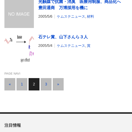
光触媒で抗菌・消臭 医療用制服、商品化へ
豊田通商 万博採用を機に
2005/5/6
ケムステニュース
,
材料
石テレ賞、山下さんら３人
2005/5/4
ケムステニュース
,
賞
PAGE NAVI
«
1
2
3
»
注目情報