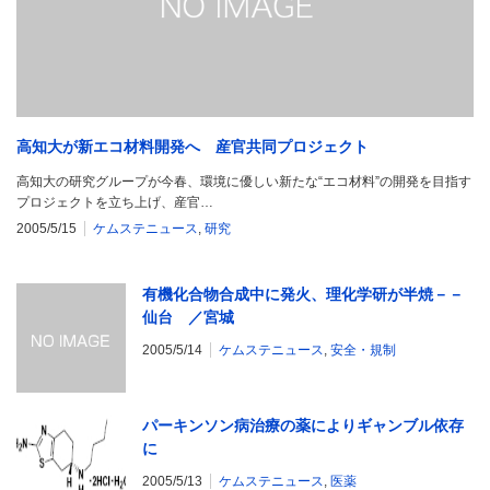
高知大が新エコ材料開発へ 産官共同プロジェクト
高知大の研究グループが今春、環境に優しい新たな“エコ材料”の開発を目指す
プロジェクトを立ち上げ、産官…
2005/5/15
ケムステニュース
,
研究
有機化合物合成中に発火、理化学研が半焼－－
仙台 ／宮城
2005/5/14
ケムステニュース
,
安全・規制
パーキンソン病治療の薬によりギャンブル依存
に
2005/5/13
ケムステニュース
,
医薬