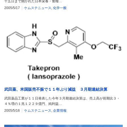
十五日まで開かれた日本栄養・食糧…
2005/5/17
ケムステニュース
,
化学一般
武田薬、米国販売不振で１１年ぶり減益 ３月期連結決算
武田薬品工業が１１日発表した今年３月期連結決算は、売上高が前期比３・
４％増の１兆１２２９億円、純利益…
2005/5/16
ケムステニュース
,
企業情報