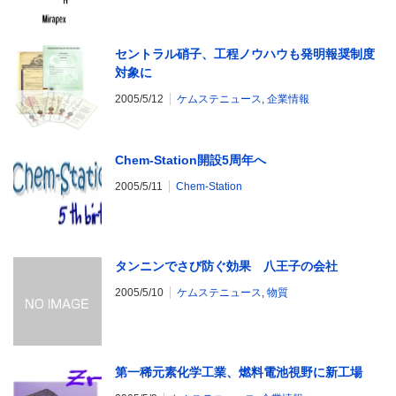
セントラル硝子、工程ノウハウも発明報奨制度
対象に
2005/5/12
ケムステニュース
,
企業情報
Chem-Station開設5周年へ
2005/5/11
Chem-Station
タンニンでさび防ぐ効果 八王子の会社
2005/5/10
ケムステニュース
,
物質
第一稀元素化学工業、燃料電池視野に新工場