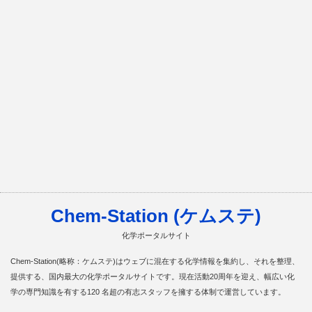
Chem-Station (ケムステ)
化学ポータルサイト
Chem-Station(略称：ケムステ)はウェブに混在する化学情報を集約し、それを整理、
提供する、国内最大の化学ポータルサイトです。現在活動20周年を迎え、幅広い化
学の専門知識を有する120 名超の有志スタッフを擁する体制で運営しています。