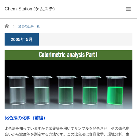
Chem-Station (ケムステ)
ホーム
過去の記事一覧
2005年 5月
比色法の化学（前編）
比色法を知っていますか？試薬等を用いてサンプルを発色させ、その発色度
合いから濃度等を測定する方法です。この比色法は食品化学、環境分析、生