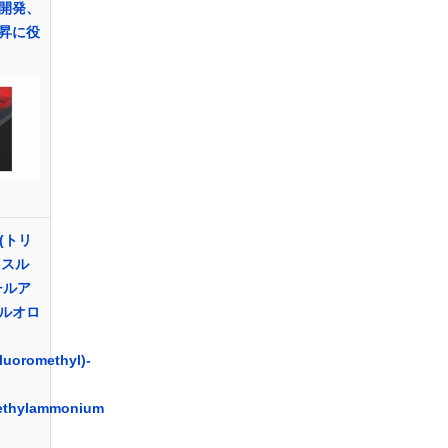
開発、
昇に役
(トリ
-スル
チルア
ルオロ
fluoromethyl)-
methylammonium