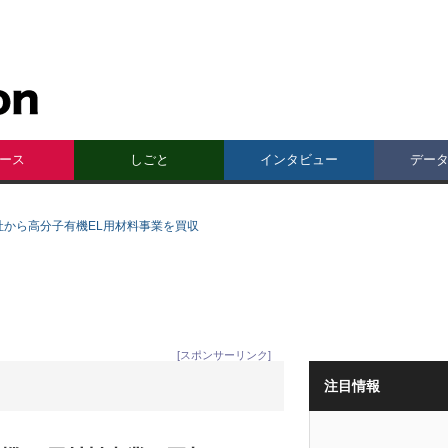
ース
しごと
インタビュー
デー
cal社から高分子有機EL用材料事業を買収
[スポンサーリンク]
注目情報