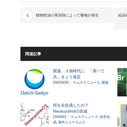
植物性油の再加熱によって毒物が発生
結晶
関連記事
製薬、３強時代に 「第一三
共」きょう発足
2005/9/30
ケムステニュース
,
製薬
何を全合成したの？
Hexacyclinolの合成
2006/8/1
ケムステニュース
,
化学合
成
,
海外ニュースより