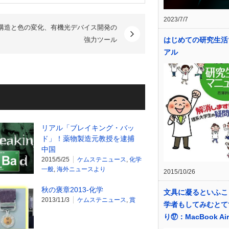
2023/7/7
構造と色の変化、有機光デバイス開発の
はじめての研究生活
強力ツール
アル
リアル「ブレイキング・バッ
ド」！薬物製造元教授を逮捕
中国
2015/5/25
ケムステニュース
,
化学
一般
,
海外ニュースより
2015/10/26
秋の褒章2013-化学
文具に凝るといふこ
2013/11/3
ケムステニュース
,
賞
学者もしてみむとて
り⑰：MacBook Ai