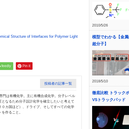
2010/5/26
ical Structure of Interfaces for Polymer Light
模型でわかる【金属
超分子】
feedly
Pin it
2018/5/10
投稿者の記事一覧
徹底比較 トラック
教授。専門は有機化学。主に有機合成化学。分子レベル
VSトラックパッド
匠となるため分子設計化学を確立したいと考えて
２０カ国ほど）、ドライブ、そしてすべての化学
トを作ること。