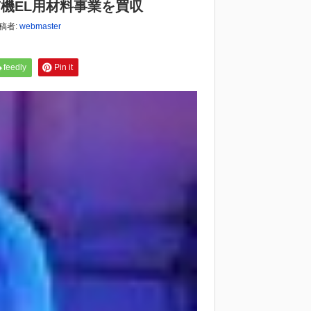
子有機EL用材料事業を買収
稿者:
webmaster
feedly
Pin it