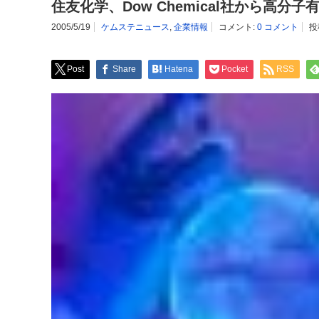
住友化学、Dow Chemical社から高分
2005/5/19
ケムステニュース
,
企業情報
コメント:
0 コメント
投
Post
Share
Hatena
Pocket
RSS