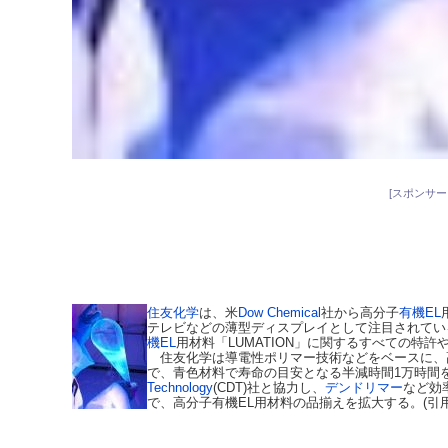
[スポンサー
住友化学
は、米
Dow Chemical
社から高分子
有機EL
テレビなどの薄型ディスプレイとして注目されてい
機EL
用材料「LUMATION」に関するすべての特許
住友化学は導電性ポリマー技術などをベースに、
で、青色材料で寿命の目安となる半減時間1万時間
Technology
(CDT)社と協力し、
デンドリマー
など効
で、高分子有機EL用材料の品揃えを拡大する。(引