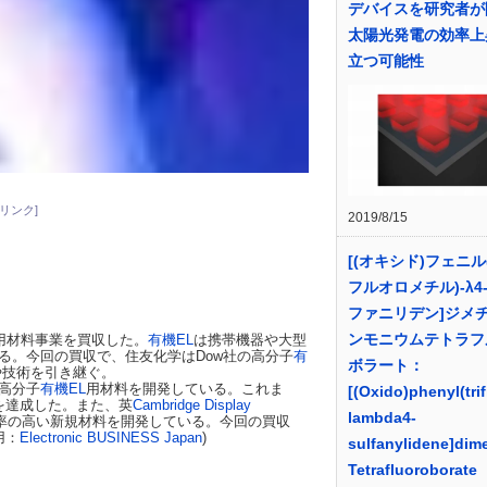
デバイスを研究者が
太陽光発電の効率上
立つ可能性
リンク]
2019/8/15
[(オキシド)フェニル
フルオロメチル)-λ4
ファニリデン]ジメ
ンモニウムテトラフ
用材料事業を買収した。
有機EL
は携帯機器や大型
る。今回の買収で、住友化学はDow社の高分子
有
ボラート：
や技術を引き継ぐ。
高分子
有機EL
用材料を開発している。これま
[(Oxido)phenyl(tri
を達成した。また、英
Cambridge Display
lambda4-
率の高い新規材料を開発している。今回の買収
用：
Electronic BUSINESS Japan
)
sulfanylidene]di
Tetrafluoroborate