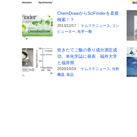
ChemDrawからSciFinderを直接
検索！？
2013/12/17
ケムステニュース
,
コン
ピューター
,
化学一般
炊きたてご飯の香り成分測定成
功、米化学誌に発表 福井大学
と福井県…
2020/10/19
ケムステニュース
,
分析
機器
,
食品