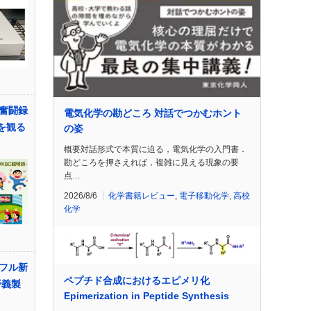
奮闘録
電気化学の勘どころ 対話でつかむホント
Cを観る
の姿
概要対話形式で本質に迫る，電気化学の入門書．
勘どころを押さえれば，複雑に見える現象の要
点…
2026/8/6
化学書籍レビュー
,
電子移動化学
,
高校
化学
フル新
ペプチド合成におけるエピメリ化
野義製
Epimerization in Peptide Synthesis