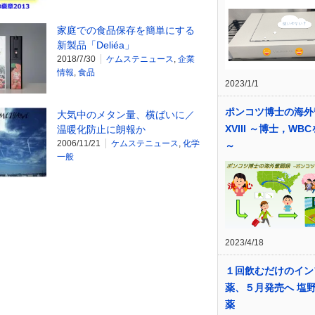
家庭での食品保存を簡単にする
新製品「Deliéa」
2018/7/30
ケムステニュース
,
企業
情報
,
食品
2023/1/1
ポンコツ博士の海外
大気中のメタン量、横ばいに／
XVIII ～博士，WB
温暖化防止に朗報か
2006/11/21
ケムステニュース
,
化学
～
一般
2023/4/18
１回飲むだけのイン
薬、５月発売へ 塩
薬