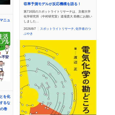
収率予測モデルが反応機構を語る！
第716回のスポットライトリサーチは、京都大学
化学研究所（中村研究室）道場貴大 助教にお願い
マニュ
しました…
2026/8/7
スポットライトリサーチ
,
化学者のつ
ぶやき
とを化
するな
rの巻