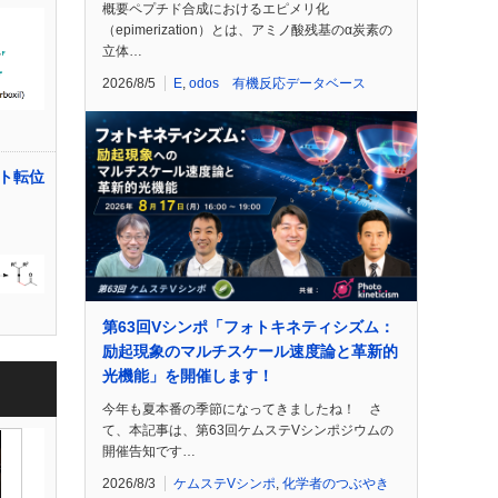
概要ペプチド合成におけるエピメリ化
（epimerization）とは、アミノ酸残基のα炭素の
立体…
2026/8/5
E
,
odos 有機反応データベース
ト転位
第63回Vシンポ「フォトキネティシズム：
励起現象のマルチスケール速度論と革新的
光機能」を開催します！
今年も夏本番の季節になってきましたね！ さ
て、本記事は、第63回ケムステVシンポジウムの
開催告知です…
2026/8/3
ケムステVシンポ
,
化学者のつぶやき