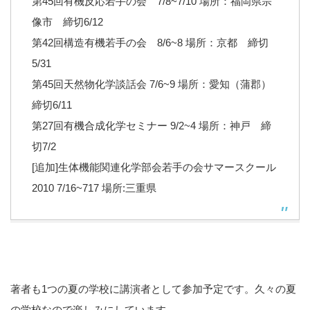
第45回有機反応若手の会 7/8~7/10 場所：福岡県宗
像市 締切6/12
第42回構造有機若手の会 8/6~8 場所：京都 締切
5/31
第45回天然物化学談話会 7/6~9 場所：愛知（蒲郡）
締切6/11
第27回有機合成化学セミナー 9/2~4 場所：神戸 締
切7/2
[追加]生体機能関連化学部会若手の会サマースクール
2010 7/16~717 場所:三重県
著者も1つの夏の学校に講演者として参加予定です。久々の夏
の学校なので楽しみにしています。