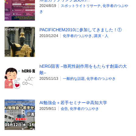
2024/8/19
スポットライトリサーチ
,
化学者のつぶや
き
PACIFICHEM2010に参加してきました！①
2010/12/24
化学者のつぶやき
,
講演・人
hERG阻害 –致死性副作用をもたらす創薬の大
敵–
2025/11/13
一般的な話題
,
化学者のつぶやき
AI勉強会＋若手セミナー＠高知大学
2025/9/11
会告
,
化学者のつぶやき