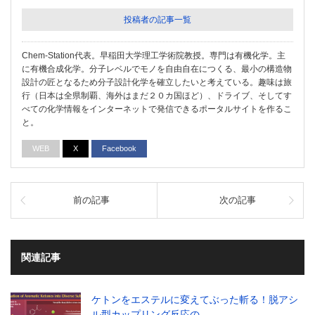
投稿者の記事一覧
Chem-Station代表。早稲田大学理工学術院教授。専門は有機化学。主
に有機合成化学。分子レベルでモノを自由自在につくる、最小の構造物
設計の匠となるため分子設計化学を確立したいと考えている。趣味は旅
行（日本は全県制覇、海外はまだ２０カ国ほど）、ドライブ、そしてす
べての化学情報をインターネットで発信できるポータルサイトを作るこ
と。
WEB
X
Facebook
前の記事
次の記事
関連記事
ケトンをエステルに変えてぶった斬る！脱アシ
ル型カップリング反応の…