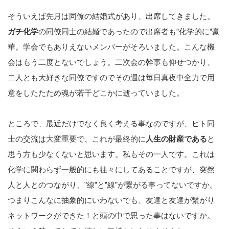
そういえば先月は同僚の結婚式があり、出席してきました。
ガチ化学
の同僚同士の結婚であったので出席者も”化学的に”豪
華。学会でもありえないメンバーがそろいました。こんな機
会はもう二度とないでしょう。二次会の幹事も仰せつかり、
二人とも大好きな同僚ですのでその週は毎日真夜中全力で用
意をしたたため魂が若干どこかに逝っていました。
ところで、最近だけでなく良く考える事なのですが、ヒト同
士の交流は大変重要で、これが最終的に
人
生の財産である
と
思う方も少なくないと思います。私もその一人です。これは
化学に関わらず一般的にも往々にしてあることですが、突然
人と人とのつながり、”線”と”線”が繋がる事ってないですか。
つまりこんなに抽象的にいわないでも、友達と友達が繋がり
ネットワークができた！と頭の中で思った事はないですか。