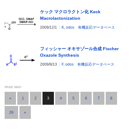
ケック マクロラクトン化 Keck
Macrolactonization
2009/12/1
K
,
odos 有機反応データベース
フィッシャー オキサゾール合成 Fischer
Oxazole Synthesis
2009/9/13
F
,
odos 有機反応データベース
PAGE NAVI
«
1
2
3
4
5
6
7
8
…
26
»