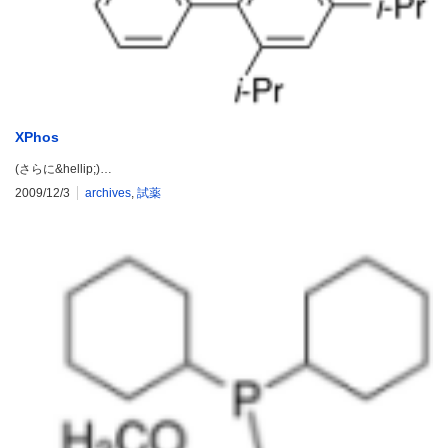
XPhos
(さらに&hellip;)…
2009/12/3
archives
,
試薬