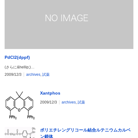
PdCl2(dppf)
(さらに&hellip;)…
2009/12/3
archives
,
試薬
Xantphos
2009/12/3
archives
,
試薬
ポリエチレングリコール結合ルテニウムカルベ
ン錯体