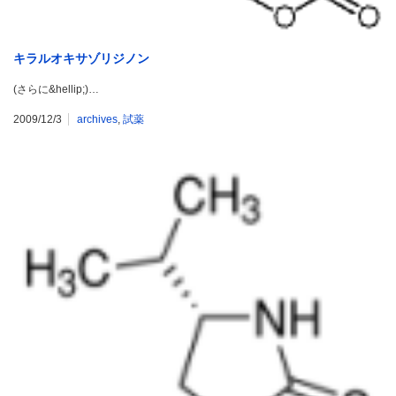
キラルオキサゾリジノン
(さらに&hellip;)…
2009/12/3
archives
,
試薬