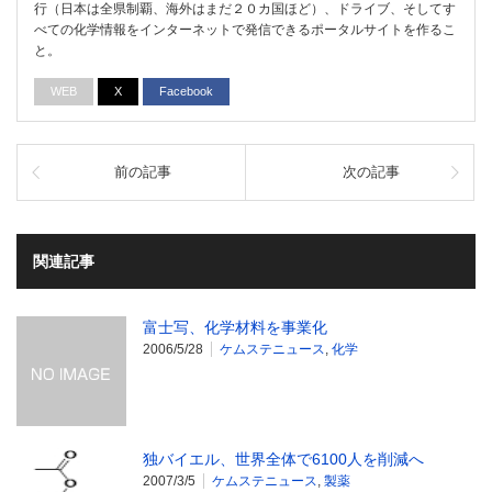
行（日本は全県制覇、海外はまだ２０カ国ほど）、ドライブ、そしてす
べての化学情報をインターネットで発信できるポータルサイトを作るこ
と。
WEB
X
Facebook
前の記事
次の記事
関連記事
富士写、化学材料を事業化
2006/5/28
ケムステニュース
,
化学
独バイエル、世界全体で6100人を削減へ
2007/3/5
ケムステニュース
,
製薬