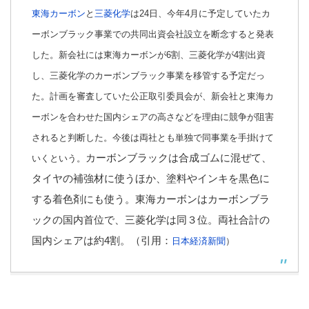
東海カーボン
と
三菱化学
は24日、今年4月に予定していたカ
ーボンブラック事業での共同出資会社設立を断念すると発表
した。新会社には東海カーボンが6割、三菱化学が4割出資
し、三菱化学のカーボンブラック事業を移管する予定だっ
た。計画を審査していた公正取引委員会が、新会社と東海カ
ーボンを合わせた国内シェアの高さなどを理由に競争が阻害
されると判断した。今後は両社とも単独で同事業を手掛けて
カーボンブラックは合成ゴムに混ぜて、
いくという。
タイヤの補強材に使うほか、塗料やインキを黒色に
する着色剤にも使う。東海カーボンはカーボンブラ
ックの国内首位で、三菱化学は同３位。両社合計の
国内シェアは約4割。（引用：
日本経済新聞
）