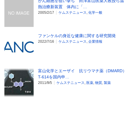
がん細胞を狙い撃ち 田澤富山医薬大教授ら温
熱治療新装置 体内に「…
2005/2/17
ケムステニュース
,
化学一般
ファンケルの身近な健康に関する研究開発
2022/7/16
ケムステニュース
,
企業情報
富山化学とエーザイ 抗リウマチ薬（DMARD）
T-614を国内申…
2011/9/5
ケムステニュース
,
医薬
,
物質
,
製薬