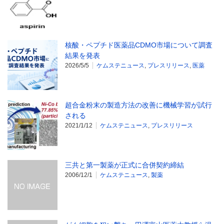
核酸・ペプチド医薬品CDMO市場について調査
結果を発表
2026/5/5
ケムステニュース
,
プレスリリース
,
医薬
超合金粉末の製造方法の改善に機械学習が試行
される
2021/1/12
ケムステニュース
,
プレスリリース
三共と第一製薬が正式に合併契約締結
2006/12/1
ケムステニュース
,
製薬