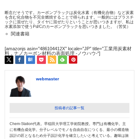
断念だそうです。カーボンブラックは炭化水素（有機化合物）など炭素
を含む化合物を不完全燃焼することで得られます。一般的にはプラスチ
ックに混ぜたり、タイヤに混ぜたりということが思いつきますが、私は
水素添加で使うPd/Cのカーボンブラックを思いつきました。（苦笑）
関連書籍
[amazonjs asin=”486104412X” locale=”JP” title=”工業用炭素材
料，ナノカーボン材料の表面処理 -ノウハウ-“]
webmaster
投稿者の記事一覧
Chem-Station代表。早稲田大学理工学術院教授。専門は有機化学。主
に有機合成化学。分子レベルでモノを自由自在につくる、最小の構造物
設計の匠となるため分子設計化学を確立したいと考えている。趣味は旅