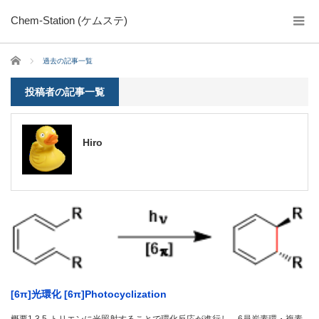
Chem-Station (ケムステ)
ホーム
過去の記事一覧
投稿者の記事一覧
Hiro
[6π]光環化 [6π]Photocyclization
概要1,3,5-トリエンに光照射することで環化反応が進行し、6員炭素環・複素