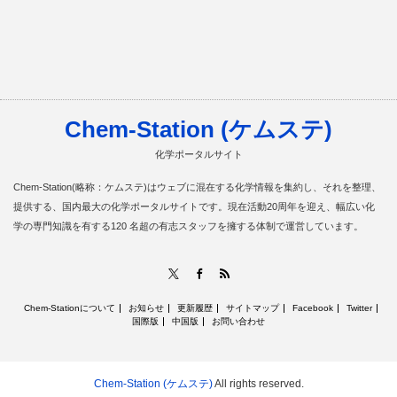
Chem-Station (ケムステ)
化学ポータルサイト
Chem-Station(略称：ケムステ)はウェブに混在する化学情報を集約し、それを整理、
提供する、国内最大の化学ポータルサイトです。現在活動20周年を迎え、幅広い化
学の専門知識を有する120 名超の有志スタッフを擁する体制で運営しています。
RSS
X
Facebook
Chem-Stationについて
お知らせ
更新履歴
サイトマップ
Facebook
Twitter
国際版
中国版
お問い合わせ
Chem-Station (ケムステ)
All rights reserved.