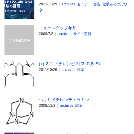
2023/11/29
archives
,
セミナー
,
会告
,
化学者のつぶや
き
ニュースタッフ参加
2009/7/2
archives
,
サイト更新
(+)-2,2′-メチレンビス[(3aR,8aS)-…
2011/10/26
archives
,
試薬
ヘキサメチレンテトラミン
2009/12/3
archives
,
試薬