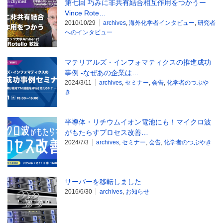
第七回 巧みに非共有結合相互作用をつかうー
Vince Rote…
2010/10/29
archives
,
海外化学者インタビュー
,
研究者
へのインタビュー
マテリアルズ・インフォマティクスの推進成功
事例 -なぜあの企業は…
2024/3/11
archives
,
セミナー
,
会告
,
化学者のつぶや
き
半導体・リチウムイオン電池にも！マイクロ波
がもたらすプロセス改善…
2024/7/3
archives
,
セミナー
,
会告
,
化学者のつぶやき
サーバーを移転しました
2016/6/30
archives
,
お知らせ