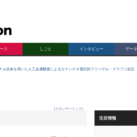
ース
しごと
インタビュー
デー
ナル抗体を用いた人工金属酵素によるエナンチオ選択的フリーデル・クラフツ反応
[スポンサーリンク]
注目情報