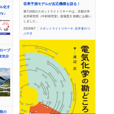
収率予測モデルが反応機構を語る！
ル化す
第716回のスポットライトリサーチは、京都大学
try」
化学研究所（中村研究室）道場貴大 助教にお願い
しました…
2026/8/7
スポットライトリサーチ
,
化学者のつ
ぶやき
プローブ
蛍光分
発の