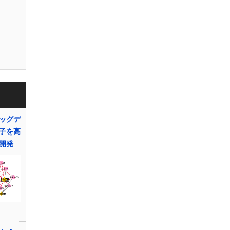
ッグデ
子を高
を開発