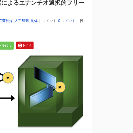
素によるエナンチオ選択的フリー
不斉触媒
,
人工酵素
,
抗体
コメント:
0 コメント
投
feedly
Pin it