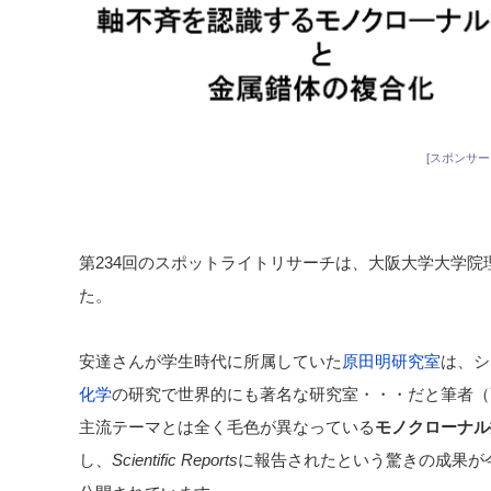
[スポンサー
第234回のスポットライトリサーチは、大阪大学大学院
た。
安達さんが学生時代に所属していた
原田明研究室
は、シ
化学
の研究で世界的にも著名な研究室・・・だと筆者（
主流テーマとは全く毛色が異なっている
モノクローナル
し、
Scientific Reports
に報告されたという驚きの成果が