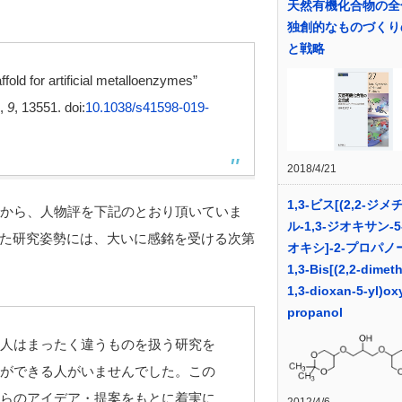
天然有機化合物の全
独創的なものづくり
と戦略
fold for artificial metalloenzymes”
,
9
, 13551. doi:
10.1038/s41598-019-
2018/4/21
1,3-ビス[(2,2-ジメ
から、人物評を下記のとおり頂いていま
ル-1,3-ジオキサン-5
た研究姿勢には、大いに感銘を受ける次第
オキシ]-2-プロパノー
1,3-Bis[(2,2-dimeth
1,3-dioxan-5-yl)ox
propanol
人はまったく違うものを扱う研究を
ができる人がいませんでした。この
らのアイデア・提案をもとに着実に