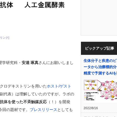
リンク]
ピックアップ記事
生体分子と疾患のビ
理学研究科・
安達 琢真
さんにお願いしまし
ータから治療標的分
精度で予測するAI
クロデキストリンを用いた
ホスト/ゲスト
副代表）は理解していたのですが、ラボの
抗体を使った不斉触媒反応
（！）を開発
2022/8/16
今回の題材です。
プレスリリース
としても