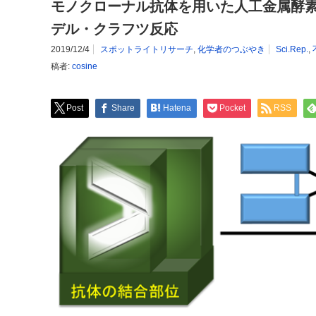
モノクローナル抗体を用いた人工金属酵
デル・クラフツ反応
2019/12/4
スポットライトリサーチ
,
化学者のつぶやき
Sci.Rep.
,
稿者:
cosine
Post
Share
Hatena
Pocket
RSS