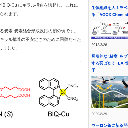
BIQ-Cu にキラル構造を誘起し、これに
生体組織を人工ラベ
られます。
る「AGOX Chemis
る炭素-炭素結合形成反応の初の例です。
キラル構造の不安定さのために困難だった
2018/3/28
しました。
局所的な“粘度”を
する羽ばたくFLAP
子
2020/8/29
ウーロン茶に新薬開