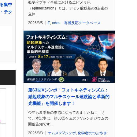
概要ペプチド合成におけるエピメリ化
る集中
（epimerization）とは、アミノ酸残基のα炭素の
・テク
立体…
2026/8/5
E
,
odos 有機反応データベース
第63回Vシンポ「フォトキネティシズム：
励起現象のマルチスケール速度論と革新的
光機能」を開催します！
今年も夏本番の季節になってきましたね！ さ
て、本記事は、第63回ケムステVシンポジウムの
開催告知です…
2026/8/3
ケムステVシンポ
,
化学者のつぶやき