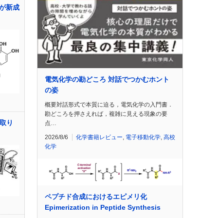
が新成
電気化学の勘どころ 対話でつかむホント
の姿
概要対話形式で本質に迫る，電気化学の入門書．
勘どころを押さえれば，複雑に見える現象の要
蚊取り
点…
2026/8/6
化学書籍レビュー
,
電子移動化学
,
高校
化学
ペプチド合成におけるエピメリ化
Epimerization in Peptide Synthesis