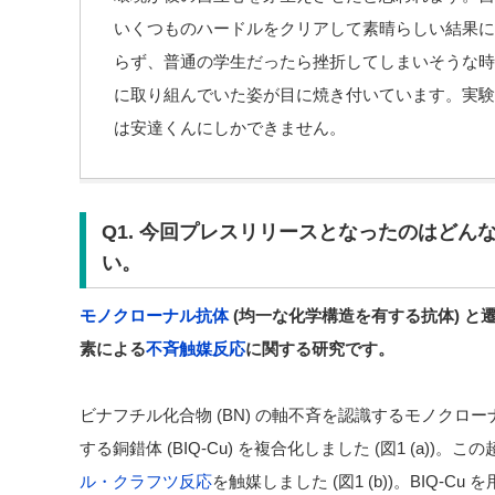
いくつものハードルをクリアして素晴らしい結果に
らず、普通の学生だったら挫折してしまいそうな時
に取り組んでいた姿が目に焼き付いています。実験
は安達くんにしかできません。
Q1. 今回プレスリリースとなったのはどん
い。
モノクローナル抗体
(均一な化学構造を有する抗体) 
素による
不斉触媒反応
に関する研究です。
ビナフチル化合物 (BN) の軸不斉を認識するモノクローナ
する銅錯体 (BIQ-Cu) を複合化しました (図1 (a)
ル・クラフツ反応
を触媒しました (図1 (b))。BIQ-