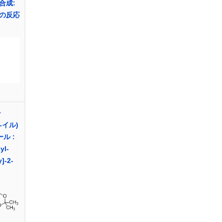
合成:
の反応
チ
-イル)
ル :
yl-
y]-2-