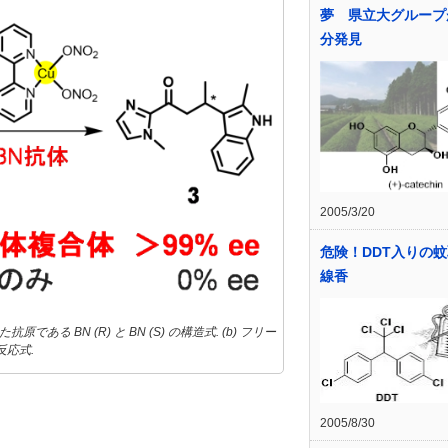
夢 県立大グループ
分発見
2005/3/20
危険！DDT入りの
線香
る BN (R) と BN (S) の構造式. (b) フリー
応式.
2005/8/30