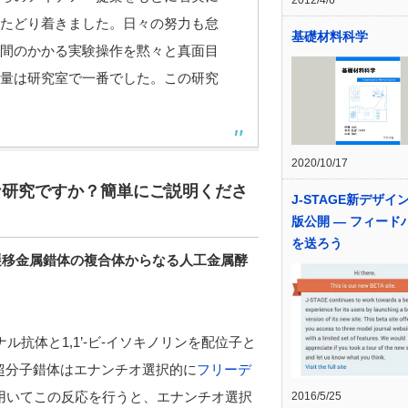
2012/4/6
たどり着きました。日々の努力も怠
基礎材料科学
間のかかる実験操作を黙々と真面目
量は研究室で一番でした。この研究
2020/10/17
な研究ですか？簡単にご説明くださ
J-STAGE新デザイ
版公開 ― フィード
を送ろう
と遷移金属錯体の複合体からなる人工金属酵
ル抗体と1,1’-ビ-イソキノリンを配位子と
)。この超分子錯体はエナンチオ選択的に
フリーデ
Cu を用いてこの反応を行うと、エナンチオ選択
2016/5/25