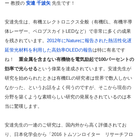
ー 教授の
安達 千波矢
先生です！
安達先生は、有機エレクトロニクス全般（有機EL、有機半導
体レーザー、ペロブスカイトLEDなど）で非常に多くの成果
を残されています。
2012年にNatureに報告された熱活性化遅
延蛍光材料を利用した高効率OLEDの報告
は特に有名です
ね！
重金属を含まない有機物を電気励起で100パーセントの
効率で光らせる
という偉業を達成されています。安達先生が
研究を始められたときは有機ELの研究者は世界で数人しかい
なかった、というお話をよく伺うのですが、そこから現在の
分野を築くような素晴らしい研究の発展をされているのは本
当に驚嘆します。
安達先生の一連のご研究は、国内外から高く評価されてお
り、日本化学会から「2016 トムソンロイター リサーチフロ