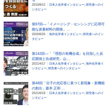
2010/8/12
日本人化学者インタビュー
,
研究者へのイ
ンタビュー
第97回―「イメージング・センシングに応用可
能な炭素材料の開発」…
2020/6/20
海外化学者インタビュー
,
研究者へのイン
タビュー
第142回―「『理想の有機合成』を目指した反
応開発と合成研究」山…
2021/4/17
日本人化学者インタビュー
,
海外化学者イ
ンタビュー
,
研究者へのインタビュー
第48回「分子の光応答に基づく新現象・新機能
の創出」森本 正和 …
2021/6/19
日本人化学者インタビュー
,
研究者へのイ
ンタビュー