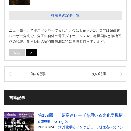
投稿者の記事一覧
ニューヨークでポスドクやってました。今は旧帝大JKJ。専門は超高速
レーザー分光で、分子集合体の電子ダイナミクスや、有機固体と無機固
体の境界、化学反応の実時間観測に特に興味を持っています。
WEB
X
前の記事
次の記事
関連記事
第139回―「超高速レーザを用いる光化学機構
の解明」Greg S…
2021/1/24
海外化学者インタビュー
,
研究者へのイン