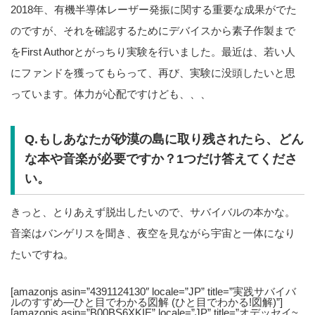
2018年、有機半導体レーザー発振に関する重要な成果がでた
のですが、それを確認するためにデバイスから素子作製まで
をFirst Authorとがっちり実験を行いました。最近は、若い人
にファンドを獲ってもらって、再び、実験に没頭したいと思
っています。体力が心配ですけども、、、
Q.もしあなたが砂漠の島に取り残されたら、どん
な本や音楽が必要ですか？1つだけ答えてくださ
い。
きっと、とりあえず脱出したいので、サバイバルの本かな。
音楽はバンゲリスを聞き、夜空を見ながら宇宙と一体になり
たいですね。
[amazonjs asin=”4391124130″ locale=”JP” title=”実践サバイバ
ルのすすめ―ひと目でわかる図解 (ひと目でわかる!図解)”]
[amazonjs asin=”B00BS6XKIE” locale=”JP” title=”オデッセイ~