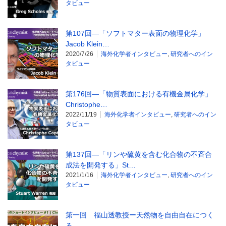
タビュー
第107回―「ソフトマター表面の物理化学」
Jacob Klein…
2020/7/26
海外化学者インタビュー
,
研究者へのイン
タビュー
第176回―「物質表面における有機金属化学」
Christophe…
2022/11/19
海外化学者インタビュー
,
研究者へのイン
タビュー
第137回―「リンや硫黄を含む化合物の不斉合
成法を開発する」St…
2021/1/16
海外化学者インタビュー
,
研究者へのイン
タビュー
第一回 福山透教授ー天然物を自由自在につく
る