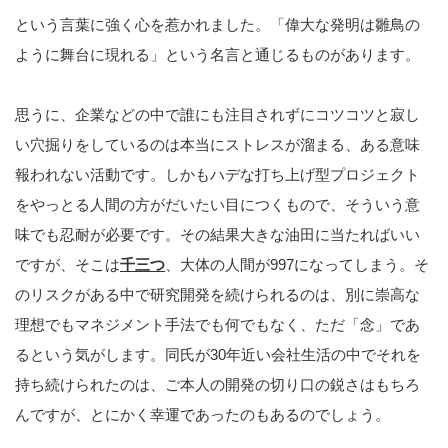
という言葉に強く心を惹かれました。「偉大な発明は雛鳥の
ように舞台に現れる」という名言と通じるものがあります。
思うに、企業などの中で誰にも注目されずにコツコツと寂し
い穴掘りをしているのは本当にストレスが溜まる、ある意味
報われない活動です。しかもハデな打ち上げ型プロジェクト
をやっとる人間の方がだいたい目につくもので、そういう意
味でも忍耐が必要です。その結果大きな油田に当たればいい
ですが、そこは
千三つ
、大体の人間が997になってしまう。そ
のリスクがある中で研究開発を続けられるのは、別に崇高な
理想でもマネジメント手法でも何でもなく、ただ「念」であ
るという気がします。同氏が30年近い会社生活の中でそれを
持ち続けられたのは、ご本人の開発の切り口の鋭さはもちろ
んですが、とにかく幸運であったのもあるのでしょう。