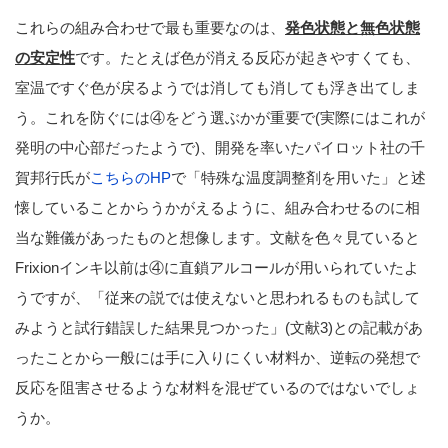
これらの組み合わせで最も重要なのは、
発色状態と無色状態
の安定性
です。たとえば色が消える反応が起きやすくても、
室温ですぐ色が戻るようでは消しても消しても浮き出てしま
う。これを防ぐには④をどう選ぶかが重要で(実際にはこれが
発明の中心部だったようで)、開発を率いたパイロット社の千
賀邦行氏が
こちらのHP
で「特殊な温度調整剤を用いた」と述
懐していることからうかがえるように、組み合わせるのに相
当な難儀があったものと想像します。文献を色々見ていると
Frixionインキ以前は④に直鎖アルコールが用いられていたよ
うですが、「従来の説では使えないと思われるものも試して
みようと試行錯誤した結果見つかった」(文献3)との記載があ
ったことから一般には手に入りにくい材料か、逆転の発想で
反応を阻害させるような材料を混ぜているのではないでしょ
うか。