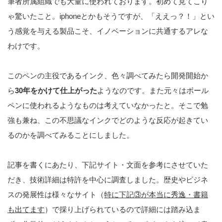
筆者所属組織でも大量に使われております。初めて見てこり
ゃ驚いたこと。iphoneとかもそうですが、「ええっ？！」とい
う感覚を与える製品こそ、イノベーションに共通するアレな
わけです。
このペンの主役であるインク、色々調べてみたら開発開始か
ら
30年をかけて仕上がった
ようなのです。また元々はボール
ペンに使われるようなものは考えていなかったと。そこで勉
強も兼ね、この不思議なインクでどのような反応が起きてい
るのかを調べてみることにしました。
記事を書くにあたり、下記サイト・文面を参考にさせていた
だき、技術詳細は特許を中心に調査しました。歴史やビジネ
スの発展性は様々なサイト（
特に下記③が本当に秀逸・書籍
も出てます
）で採り上げられているので詳細には踏み込ま