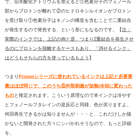
で、⑤水酸化ナトリウムを加えると①色素分子のフェノール
部からプロトンが離れて②のヒドロキシルイオンがプロトン
を受け取り①色素分子はキノンの構造を含むことで二重結合
が発生するので発色する、という形にもなるのです。【
注：
実際のインクでは、上記の例と逆、つまり2重結合を発生させ
るのにプロトンを脱離するケースもあり、「消せるインク」
はどうもそちらの方を使っているもよう
】
つまり
Frixionシリーズに使われているインクは上記と必要要
素はほぼ同じで、このうち⑤外部刺激が加熱/冷却に変わった
もの
と推定されます。こういう原理なので本インクは冷やす
とフェノールフタレインの逆反応と同様、色が戻りますよ。
何回再生できるかは知りませんが・・・と、これだけしか描
かないと開発された方々にシバかれそうなので、もっと詳細
を。