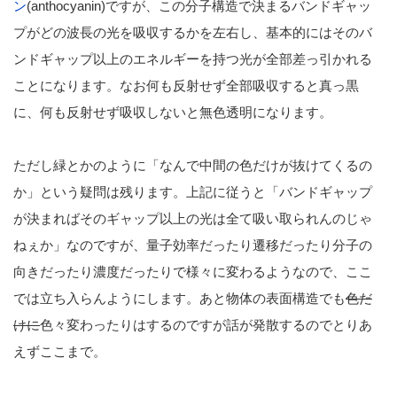
ン
(anthocyanin)ですが、この分子構造で決まるバンドギャッ
プがどの波長の光を吸収するかを左右し、基本的にはそのバ
ンドギャップ以上のエネルギーを持つ光が全部差っ引かれる
ことになります。なお何も反射せず全部吸収すると真っ黒
に、何も反射せず吸収しないと無色透明になります。
ただし緑とかのように「なんで中間の色だけが抜けてくるの
か」という疑問は残ります。上記に従うと「バンドギャップ
が決まればそのギャップ以上の光は全て吸い取られんのじゃ
ねぇか」なのですが、量子効率だったり遷移だったり分子の
向きだったり濃度だったりで様々に変わるようなので、ここ
では立ち入らんようにします。あと物体の表面構造でも
色だ
けに
色々変わったりはするのですが話が発散するのでとりあ
えずここまで。