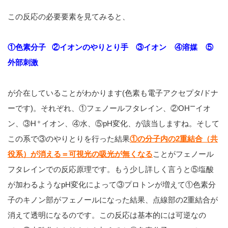
この反応の必要要素を見てみると、
①色素分子 ②
イオンのやりとり手 ③
イオン ④
溶媒 ⑤
外部刺激
が介在していることがわかります(色素も電子アクセプタ/ドナ
ー
ーです)。それぞれ、①フェノールフタレイン、②OH
イオ
＋
ン、③H
イオン、④水、⑤pH変化、が該当しますね。そして
この系で③のやりとりを行った結果
①
の分子内の2重結合（共
役系）が消える＝可視光の吸光が無くなる
ことがフェノール
フタレインでの反応原理です。もう少し詳しく言うと⑤塩酸
が加わるようなpH変化によって③プロトンが増えて①色素分
子のキノン部がフェノールになった結果、点線部の2重結合が
消えて透明になるのです。この反応は基本的には可逆なの