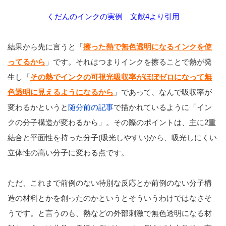
くだんのインクの実例 文献4より引用
結果から先に言うと「
擦った熱で無色透明になるインクを使
ってるから
」です。それはつまりインクを擦ることで熱が発
生し「
その
熱でインクの可視光
吸収率がほぼゼロになって無
色透明に見えるようになるから
」であって、なんで吸収率が
変わるかというと
随分前の記事
で描かれているように「イン
クの分子構造が変わるから」。その際のポイントは、主に2重
結合と平面性を持った分子(吸光しやすい)から、吸光しにくい
立体性の高い分子に変わる点です。
ただ、これまで前例のない特別な反応とか前例のない分子構
造の材料とかを創ったのかというとそういうわけではなさそ
うです。と言うのも、熱などの外部刺激で無色透明になる材