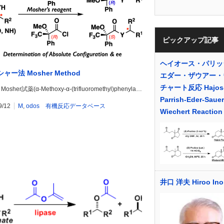
ピックアップ記事
ヘイオース・パリッ
ャー法 Mosher Method
エダー・ザウアー・
チャート反応 Hajos
sher試薬(α-Methoxy-α-(trifluoromethyl)phenyla…
Parrish-Eder-Sauer
9/12
M
,
odos 有機反応データベース
Wiechert Reaction
井口 洋夫 Hiroo Ino