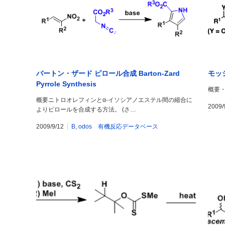
バートン・ザード ピロール合成 Barton-Zard
モッシ
Pyrrole Synthesis
概要・Mo
概要ニトロオレフィンとα-イソシアノエステル間の縮合に
2009/
よりピロールを合成する方法。 (さ…
2009/9/12
B
,
odos 有機反応データベース