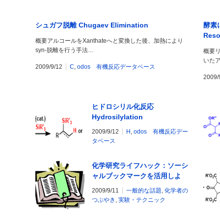
シュガフ脱離 Chugaev Elimination
酵素に
Reso
概要アルコールをXanthateへと変換した後、加熱により
syn-脱離を行う手法…
概要
いた
2009/9/12
C
,
odos 有機反応データベース
2009/
ヒドロシリル化反応
Hydrosilylation
2009/9/12
H
,
odos 有機反応デー
タベース
化学研究ライフハック：ソーシ
ャルブックマークを活用しよ
う！
2009/9/11
一般的な話題
,
化学者の
つぶやき
,
実験・テクニック