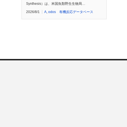
Synthesis）は、米国魚類野生生物局…
2026/8/1
A
,
odos 有機反応データベース