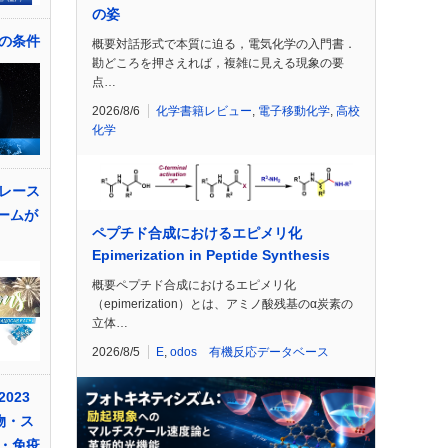
の姿
の条件
概要対話形式で本質に迫る，電気化学の入門書．
勘どころを押さえれば，複雑に見える現象の要
点…
2026/8/6
化学書籍レビュー
,
電子移動化学
,
高校
化学
レース
チームが
ペプチド合成におけるエピメリ化
Epimerization in Peptide Synthesis
概要ペプチド合成におけるエピメリ化
（epimerization）とは、アミノ酸残基のα炭素の
立体…
2026/8/5
E
,
odos 有機反応データベース
023
物・ス
・免疫