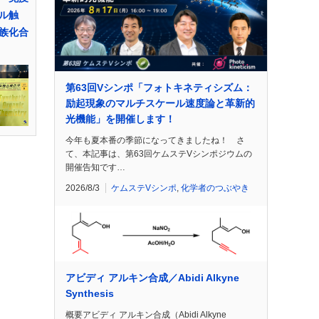
ル触
族化合
第63回Vシンポ「フォトキネティシズム：
励起現象のマルチスケール速度論と革新的
光機能」を開催します！
今年も夏本番の季節になってきましたね！ さ
て、本記事は、第63回ケムステVシンポジウムの
開催告知です…
2026/8/3
ケムステVシンポ
,
化学者のつぶやき
アビディ アルキン合成／Abidi Alkyne
Synthesis
概要アビディ アルキン合成（Abidi Alkyne