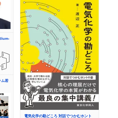
ium-
ラム若
電気化学の勘どころ 対話でつかむホント