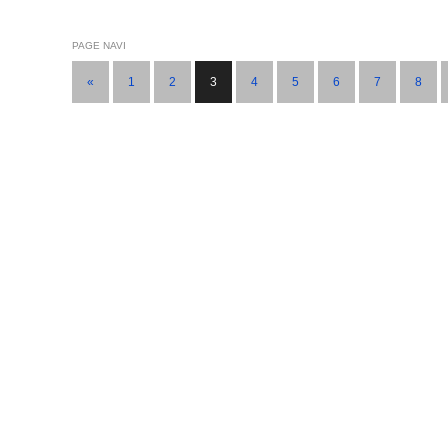
PAGE NAVI
«
1
2
3
4
5
6
7
8