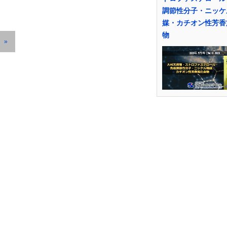
調節性分子・ニッケ
媒・カチオン性芳香
物
»