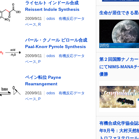
ライセルト インドール合成
Reissert Indole Synthesis
生命が居住できる星
2009/9/11
odos 有機反応データ
ベース
,
R
パール・クノール ピロール合成
Paal-Knorr Pyrrole Synthesis
2009/9/11
odos 有機反応データ
第２回国際ナノカー
ベース
,
P
にてNIMS-MANA
優勝
ペイン転位 Payne
Rearrangement
2009/9/11
odos 有機反応データ
ベース
,
P
有機合成化学協会誌2
年9月号：大村天然
トロファステロール