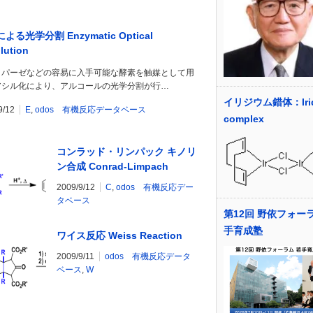
よる光学分割 Enzymatic Optical
lution
リパーゼなどの容易に入手可能な酵素を触媒として用
アシル化により、アルコールの光学分割が行…
イリジウム錯体：Irid
9/12
E
,
odos 有機反応データベース
complex
コンラッド・リンパック キノリ
ン合成 Conrad-Limpach
Quinoline Synthesis
2009/9/12
C
,
odos 有機反応デー
タベース
第12回 野依フォー
手育成塾
ワイス反応 Weiss Reaction
2009/9/11
odos 有機反応データ
ベース
,
W