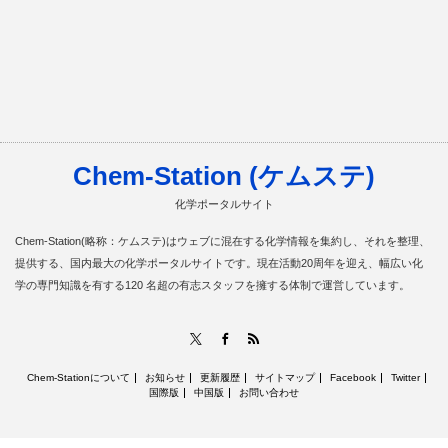
Chem-Station (ケムステ)
化学ポータルサイト
Chem-Station(略称：ケムステ)はウェブに混在する化学情報を集約し、それを整理、
提供する、国内最大の化学ポータルサイトです。現在活動20周年を迎え、幅広い化
学の専門知識を有する120 名超の有志スタッフを擁する体制で運営しています。
RSS
X
Facebook
Chem-Stationについて
お知らせ
更新履歴
サイトマップ
Facebook
Twitter
国際版
中国版
お問い合わせ