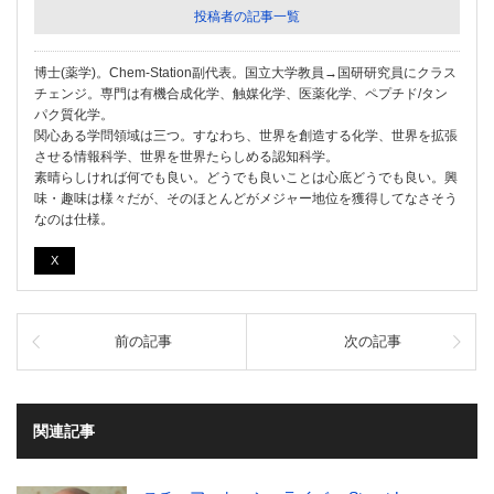
投稿者の記事一覧
博士(薬学)。Chem-Station副代表。国立大学教員→国研研究員にクラス
チェンジ。専門は有機合成化学、触媒化学、医薬化学、ペプチド/タン
パク質化学。
関心ある学問領域は三つ。すなわち、世界を創造する化学、世界を拡張
させる情報科学、世界を世界たらしめる認知科学。
素晴らしければ何でも良い。どうでも良いことは心底どうでも良い。興
味・趣味は様々だが、そのほとんどがメジャー地位を獲得してなさそう
なのは仕様。
X
前の記事
次の記事
関連記事