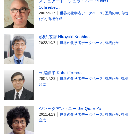
スチュアート・シュライバー Stuart L.
Schreibe…
2007/9/17
世界の化学者データベース
,
医薬化学
,
有機
化学
,
有機合成
越野 広雪 Hiroyuki Koshino
2022/10/2
世界の化学者データベース
,
有機化学
玉尾皓平 Kohei Tamao
2007/7/23
世界の化学者データベース
,
有機化学
,
有機
合成
ジン＝クアン・ユー Jin-Quan Yu
2011/4/18
世界の化学者データベース
,
有機化学
,
有機
合成