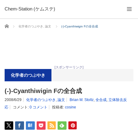
Chem-Station (ケムステ)
ホーム
化学者のつぶやき
,
論文
(-)-Cyanthiwigin Fの全合成
[スポンサーリンク]
化学者のつぶやき
(-)-Cyanthiwigin Fの全合成
2008/6/29
化学者のつぶやき
,
論文
Brian M. Stoltz
,
全合成
,
立体除去反
応
コメント:
0 コメント
投稿者:
cosine