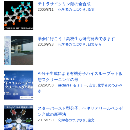
テトラサイクリン類の全合成
2005/8/11
化学者のつぶやき
,
論文
学会に行こう！高校生も研究発表できます
2016/9/28
化学者のつぶやき
,
日常から
AI分子生成による有機分子ハイスループット仮
想スクリーニングの最…
2026/3/30
archives
,
セミナー
,
会告
,
化学者のつぶや
き
スターバースト型分子、ヘキサアリールベンゼ
ン合成の新手法
2015/1/30
化学者のつぶやき
,
論文