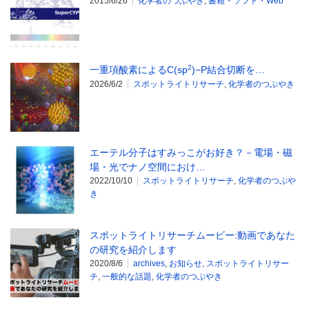
2015/6/26
化学者のつぶやき
,
書籍・ソフト・Web
2
一重項酸素によるC(sp
)−P結合切断を…
2026/6/2
スポットライトリサーチ
,
化学者のつぶやき
エーテル分子はすみっこがお好き？－電場・磁
場・光でナノ空間におけ…
2022/10/10
スポットライトリサーチ
,
化学者のつぶや
き
スポットライトリサーチムービー:動画であなた
の研究を紹介します
2020/8/6
archives
,
お知らせ
,
スポットライトリサー
チ
,
一般的な話題
,
化学者のつぶやき