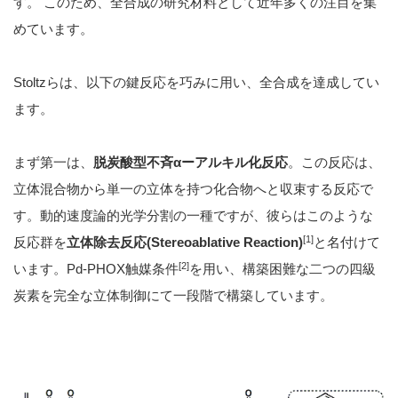
す。 このため、全合成の研究材料として近年多くの注目を集
めています。
Stoltzらは、以下の鍵反応を巧みに用い、全合成を達成してい
ます。
まず第一は、
脱炭酸型不斉αーアルキル化反応
。この反応は、
立体混合物から単一の立体を持つ化合物へと収束する反応で
す。動的速度論的光学分割の一種ですが、彼らはこのような
[1]
反応群を
立体除去反応(Stereoablative Reaction)
と名付けて
[2]
います。Pd-PHOX触媒条件
を用い、構築困難な二つの四級
炭素を完全な立体制御にて一段階で構築しています。