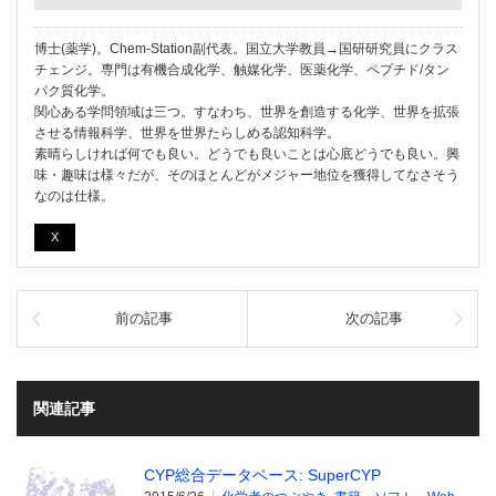
博士(薬学)。Chem-Station副代表。国立大学教員→国研研究員にクラス
チェンジ。専門は有機合成化学、触媒化学、医薬化学、ペプチド/タン
パク質化学。
関心ある学問領域は三つ。すなわち、世界を創造する化学、世界を拡張
させる情報科学、世界を世界たらしめる認知科学。
素晴らしければ何でも良い。どうでも良いことは心底どうでも良い。興
味・趣味は様々だが、そのほとんどがメジャー地位を獲得してなさそう
なのは仕様。
X
前の記事
次の記事
関連記事
CYP総合データベース: SuperCYP