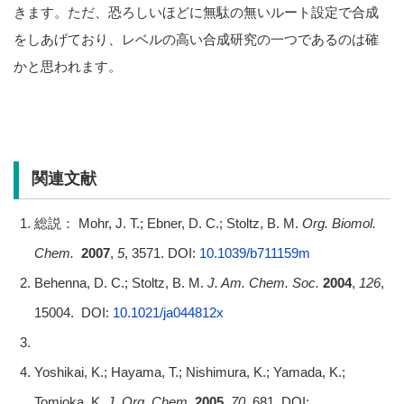
きます。ただ、恐ろしいほどに無駄の無いルート設定で合成
をしあげており、レベルの高い合成研究の一つであるのは確
かと思われます。
関連文献
総説： Mohr, J. T.; Ebner, D. C.; Stoltz, B. M.
Org. Biomol.
Chem.
2007
,
5
, 3571. DOI:
10.1039/b711159m
Behenna, D. C.; Stoltz, B. M.
J. Am. Chem. Soc.
2004
,
126
,
15004. DOI:
10.1021/ja044812x
Yoshikai, K.; Hayama, T.; Nishimura, K.; Yamada, K.;
Tomioka, K.
J. Org. Chem.
2005
,
70
, 681. DOI: