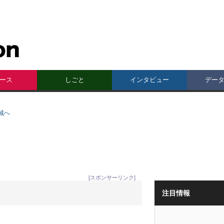
ース
しごと
インタビュー
デー
域へ
[スポンサーリンク]
注目情報