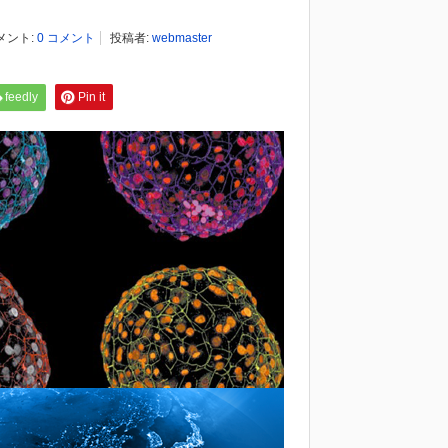
メント:
0 コメント
投稿者:
webmaster
feedly
Pin it