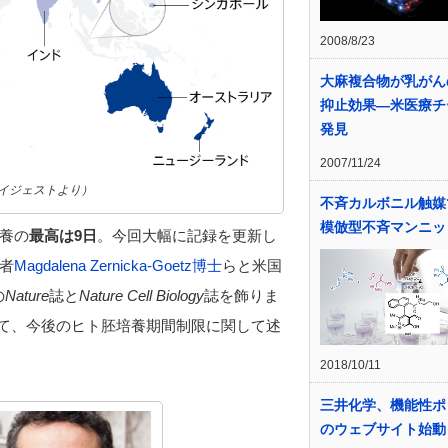
2008/8/23
大麻複合物が乳がん
抑止効果―米医療チ
発見
2007/11/24
ダイジェストより）
不斉カルボニル触媒
模倣型不斉マンニッ
養の
最高は9日
。今回大幅に記録を更新し
者
Magdalena Zernicka-Goetz博士
らと米国
の
Nature
誌と
Nature Cell Biology
誌を飾りま
て、今後のヒト胚培養期間制限に関して述
2018/10/11
三井化学、機能性ポ
のウェブサイト始動