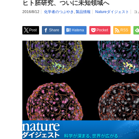
ヒト胚研究、ついに未知領域へ
2016/8/12
化学者のつぶやき
,
製品情報
Natureダイジェスト
コ
Post
Share
Hatena
Pocket
RSS