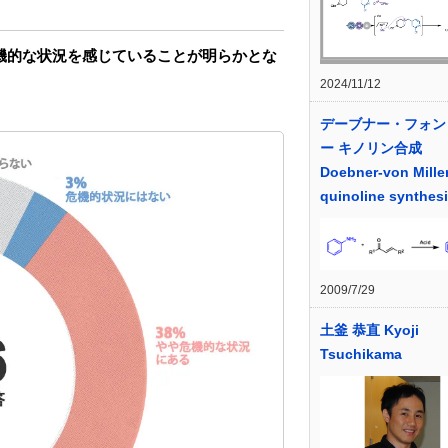
機的な状況を感じていることが明らかとな
2024/11/12
デーブナー・フォン
ー キノリン合成
Doebner-von Mille
quinoline synthes
2009/7/29
土釜 恭直 Kyoji
Tsuchikama