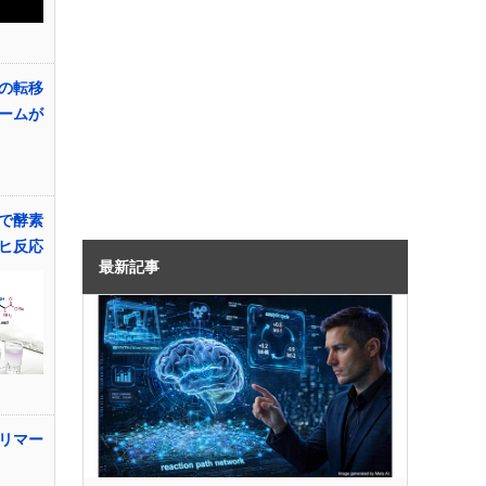
の転移
ームが
で酵素
ヒ反応
最新記事
リマー