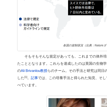
各国の規制状況（出典：Nature
そもそもそんな規定があっても、これまでの体外培
たこととなります。これらを達成したのは英国の生物学
の
Ali Brivanlou教授
らのチーム。その手法と研究は同日
[1]
した
。
記事
では、この培養手法と得られた知見、そし
べています。