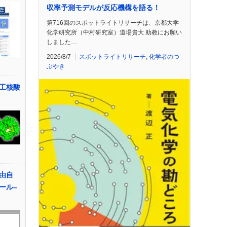
収率予測モデルが反応機構を語る！
第716回のスポットライトリサーチは、京都大学
化学研究所（中村研究室）道場貴大 助教にお願い
しました…
2026/8/7
スポットライトリサーチ
,
化学者のつ
ぶやき
工核酸
由自
ール–