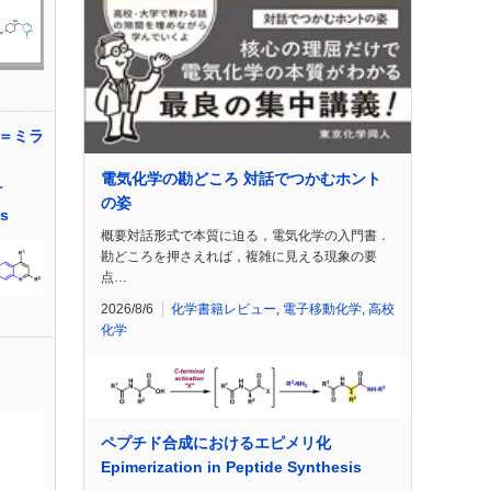
＝ミラ
電気化学の勘どころ 対話でつかむホント
r
の姿
is
概要対話形式で本質に迫る，電気化学の入門書．
勘どころを押さえれば，複雑に見える現象の要
点…
2026/8/6
化学書籍レビュー
,
電子移動化学
,
高校
化学
ペプチド合成におけるエピメリ化
Epimerization in Peptide Synthesis