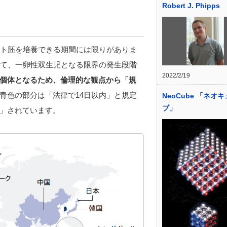
Robert J. Phipps
ト胚を培養できる期間には限りがありま
れて、一卵性双生児となる限界の発生段階
2022/2/19
個体となるため、倫理的な観点から「規
青色の部分は「法律で14日以内」と規定
NeoCube 「ネオ
ブ」
」されています。