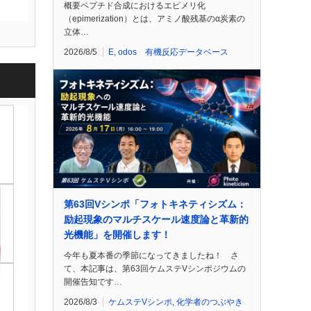
概要ペプチド合成におけるエピメリ化
（epimerization）とは、アミノ酸残基のα炭素の
立体…
2026/8/5
E
,
odos 有機反応データベース
第63回Vシンポ「フォトキネティシズム：
励起現象のマルチスケール速度論と革新的
光機能」を開催します！
今年も夏本番の季節になってきましたね！ さ
て、本記事は、第63回ケムステVシンポジウムの
開催告知です…
2026/8/3
ケムステVシンポ
,
化学者のつぶやき