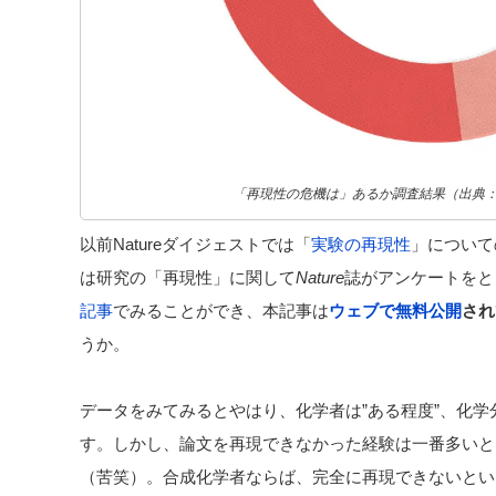
「再現性の危機は」あるか調査結果（出典：N
以前Natureダイジェストでは「
実験の再現性
」について
は研究の「再現性」に関して
Nature
誌がアンケートをと
記事
でみることができ、本記事は
ウェブで無料公開
され
うか。
データをみてみるとやはり、化学者は”ある程度”、化
す。しかし、論文を再現できなかった経験は一番多いと
（苦笑）。合成化学者ならば、完全に再現できないとい