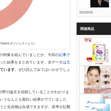
2023/2/10
関連商品
atureダイジェストより）
の特集を組んでいましたが、今回の
記事
で
った結果をまとめています。全データは
元
ています
。ぜひ読んでみてはいかがでしょ
学分野の論文を信頼していることがわかりま
いうなんとも面白い結果がでていました
うと化合物は合成できますが、収率が記載