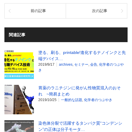
前の記事
次の記事
関連記事
塗る、刷る、printable!進化するナノインクと先
端デバイス…
2019/9/17
archives
,
セミナー
,
会告
,
化学者のつぶや
き
胃薬のラニチジンに発がん性物質混入のおそ
れ ~簡易まとめ
2019/10/25
一般的な話題
,
化学者のつぶやき
染色体分裂で活躍するタンパク質“コンデンシ
ン”の正体は分子モータ…