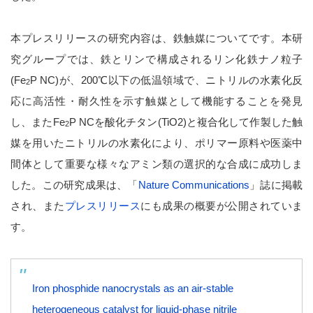
本プレスリリースの研究内容は、鉄触媒についてです。本研
究グループでは、鉄とリンで構成されるリン化鉄ナノ粒子
(Fe
P NC)が、200℃以下の低温領域で、ニトリルの水素化反
2
応に高活性・耐久性を示す触媒として機能することを発見
し、またFe
P NCを酸化チタン(TiO2)と複合化して作製した触
2
媒を用いたニトリルの水素化により、ポリマー原料や医薬中
間体として重要な様々なアミン類の選択的な合成に成功しま
した。この研究成果は、「
Nature Communications
」誌に掲載
され、また
プレスリリース
にも成果の概要が公開されていま
す。
Iron phosphide nanocrystals as an air-stable
heterogeneous catalyst for liquid-phase nitrile