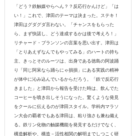
「どう？鉄触媒やらへん？？反応行かんけど」「は
い！」これで、津田のテーマは決まった。ステキ！
津田はグダグダ言わない。「チャンスをもらった
ら、まず快諾し、どう達成するかは後で考えろ！」
リチャード・ブランソンの言葉を思い出す。津田は
「とりあえずなんでもやってみる」のハートの持ち
主、きっとそのルーツは、出身である徳島の阿波踊
り「同じ阿呆なら踊らにゃ損損」にある実践の精神
が体中に沁み込んでいるからだろう。「鉄で反応行
きました」と津田から報告を受けた時は、飲んでた
コーヒーを噴き出しそうになった。驚くような発見
をクールに伝えるのが津田スタイル。学科内マラソ
ン大会の覇者でもある津田は、粘り強さも兼ね備え
る。鉄リン化物の触媒機能を発見するだけでなく、
構造解析や、構造－活性相関の解明までしつこく研