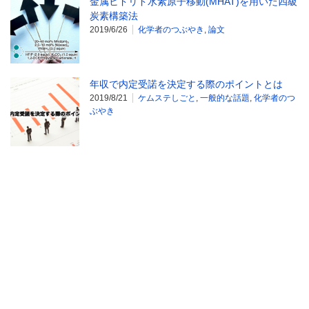
金属ヒドリド水素原子移動(MHAT)を用いた四級
炭素構築法
2019/6/26
化学者のつぶやき
,
論文
年収で内定受諾を決定する際のポイントとは
2019/8/21
ケムステしごと
,
一般的な話題
,
化学者のつ
ぶやき