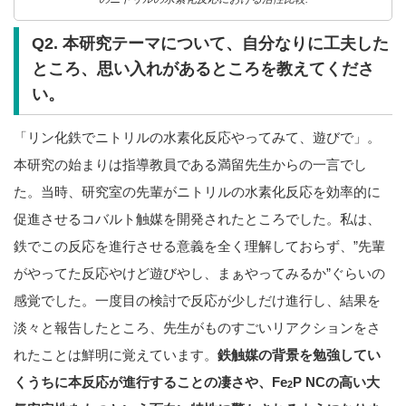
Q2. 本研究テーマについて、自分なりに工夫した
ところ、思い入れがあるところを教えてくださ
い。
「リン化鉄でニトリルの水素化反応やってみて、遊びで」。
本研究の始まりは指導教員である満留先生からの一言でし
た。当時、研究室の先輩がニトリルの水素化反応を効率的に
促進させるコバルト触媒を開発されたところでした。私は、
鉄でこの反応を進行させる意義を全く理解しておらず、”先輩
がやってた反応やけど遊びやし、まぁやってみるか”ぐらいの
感覚でした。一度目の検討で反応が少しだけ進行し、結果を
淡々と報告したところ、先生がものすごいリアクションをさ
れたことは鮮明に覚えています。
鉄触媒の背景を勉強してい
くうちに本反応が進行することの凄さや、Fe
P NCの高い大
2