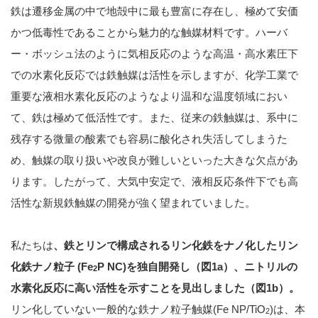
鉄は遷移金属の中で地殻中に最も豊富に存在し、極めて安価
かつ低毒性であることから魅力的な触媒材料です。ハーバ
ー・ボッシュ法のように気相反応のような高温・高水素圧下
での水素化反応では鉄触媒は活性を示しますが、化学工業で
重要な液相水素化反応のようなより温和な温度領域におい
て、鉄は極めて低活性です。また、従来の鉄触媒は、系中に
残存する微量の酸素でも容易に酸化され失活してしまうた
め、触媒の取り扱いや改良が難しいといった大きな欠点があ
ります。したがって、大気中安定で、液相反応条件下でも高
活性な新規鉄触媒の開発が強く望まれていました。
私たちは
、鉄とリンで構成されるリン化鉄をナノ化したリン
化鉄ナノ粒子 (Fe
P NC)を独自開発し（図1a）、ニトリルの
2
水素化反応に高い活性を示すことを見出しました（図1b）。
リン化していない一般的な鉄ナノ粒子触媒(Fe NP/TiO
)は、本
2