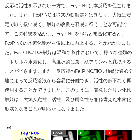
反応に活性を示さない一方で、Fe
P NCは本反応を促進しま
2
した。また、Fe
P NCは従来の鉄触媒とは異なり、大気に安
2
定で取り扱い易く、触媒の改良を容易に行うことが可能で
す。この特徴を活かし、Fe
P NCをTiO
と複合化すると、
2
2
Fe
P NCの水素化能が４倍以上に向上することがわかりまし
2
た。Fe
P NC/TiO
触媒は温和な条件において、様々な種類の
2
2
ニトリルを水素化し、高選択的に第１級アミンへと変換する
ことができます。また、反応後のFe
P NC/TiO
触媒は遠心分
2
２
離によって反応溶液から容易に分離でき、活性の低下なく再
使用することができました。このように、開発したリン化鉄
触媒は、大気安定性、活性、及び耐久性を兼ね備えた水素化
触媒となることが明らかになりました。