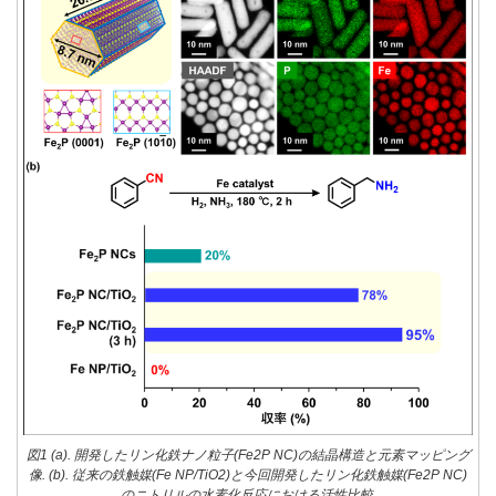
図1 (a). 開発したリン化鉄ナノ粒子(Fe2P NC)の結晶構造と元素マッピング
像. (b). 従来の鉄触媒(Fe NP/TiO2)と今回開発したリン化鉄触媒(Fe2P NC)
のニトリルの水素化反応における活性比較.