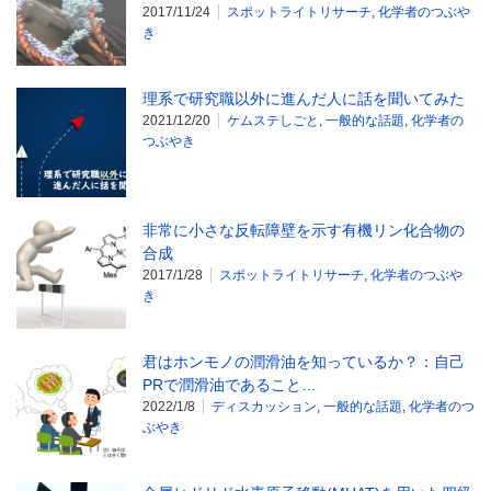
2017/11/24
スポットライトリサーチ
,
化学者のつぶや
き
理系で研究職以外に進んだ人に話を聞いてみた
2021/12/20
ケムステしごと
,
一般的な話題
,
化学者の
つぶやき
非常に小さな反転障壁を示す有機リン化合物の
合成
2017/1/28
スポットライトリサーチ
,
化学者のつぶや
き
君はホンモノの潤滑油を知っているか？：自己
PRで潤滑油であること…
2022/1/8
ディスカッション
,
一般的な話題
,
化学者のつ
ぶやき