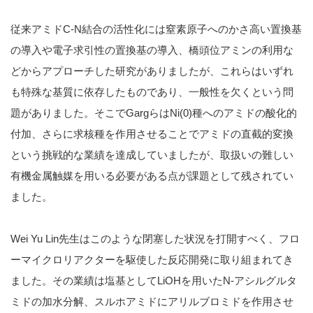
従来アミドC-N結合の活性化には窒素原子へのかさ高い置換基
の導入や電子求引性の置換基の導入、橋頭位アミンの利用な
どからアプローチした研究がありましたが、これらはいずれ
も特殊な基質に依存したものであり、一般性を欠くという問
題がありました。そこでGargらはNi(0)種へのアミドの酸化的
付加、さらに求核種を作用させることでアミドの直截的変換
という挑戦的な業績を達成していましたが、取扱いの難しい
有機金属触媒を用いる必要がある点が課題として残されてい
ました。
Wei Yu Lin先生はこのような閉塞した状況を打開すべく、フロ
ーマイクロリアクターを駆使した反応開発に取り組まれてき
ました。その業績は塩基としてLiOHを用いたN-アシルグルタ
ミドの加水分解、スルホアミドにアリルブロミドを作用させ