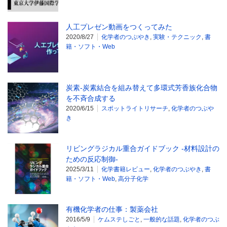
人工プレゼン動画をつくってみた
2020/8/27
化学者のつぶやき
,
実験・テクニック
,
書
籍・ソフト・Web
炭素-炭素結合を組み替えて多環式芳香族化合物
を不斉合成する
2020/6/15
スポットライトリサーチ
,
化学者のつぶや
き
リビングラジカル重合ガイドブック -材料設計の
ための反応制御-
2025/3/11
化学書籍レビュー
,
化学者のつぶやき
,
書
籍・ソフト・Web
,
高分子化学
有機化学者の仕事：製薬会社
2016/5/9
ケムステしごと
,
一般的な話題
,
化学者のつぶ