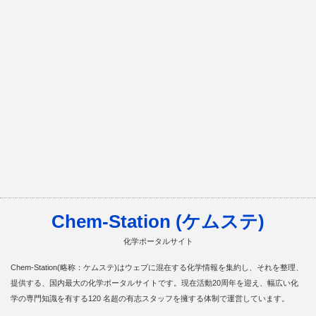
Chem-Station (ケムステ)
化学ポータルサイト
Chem-Station(略称：ケムステ)はウェブに混在する化学情報を集約し、それを整理、
提供する、国内最大の化学ポータルサイトです。現在活動20周年を迎え、幅広い化
学の専門知識を有する120 名超の有志スタッフを擁する体制で運営しています。