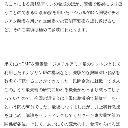
ることによる第1級アミンの合成のほか、安価で容易に取り扱
うことのできるCu(I)触媒を用いたラジカル的C-N開裂やチオ
シアン酸塩を用いた無触媒での官能基変換を成し遂げるな
ど、そのご業績は極めて多岐にわたります。
果てにはDMFを窒素源・ジメチルアミノ基のシントンとして
利用したキナゾリン環の構築など、先駆的な興味深いお話を
数多く拝聴することができました。民間企業に就職して以来
このような最先端の研究に触れる機会がめっきり減ってしま
っていたので、今回の講演会は非常に刺激的で新鮮で、あっ
という間の90分でした。最後になりましたが、井上将行教授
をはじめ、講演をセッティングしてくださった東大薬学部の
関係者各位、そして、あいにくの荒天の中、台湾からはるば