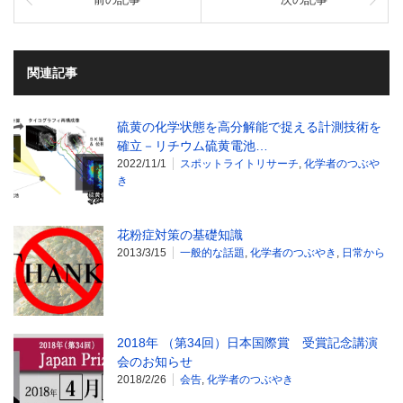
関連記事
硫黄の化学状態を高分解能で捉える計測技術を
確立－リチウム硫黄電池…
2022/11/1
スポットライトリサーチ
,
化学者のつぶや
き
花粉症対策の基礎知識
2013/3/15
一般的な話題
,
化学者のつぶやき
,
日常から
2018年 （第34回）日本国際賞 受賞記念講演
会のお知らせ
2018/2/26
会告
,
化学者のつぶやき