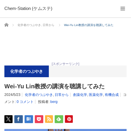
Chem-Station (ケムステ)
ホーム
化学者のつぶやき
,
日常から
Wei-Yu Lin教授の講演を聴講してみた
[スポンサーリンク]
化学者のつぶやき
Wei-Yu Lin教授の講演を聴講してみた
2024/5/23
化学者のつぶやき
,
日常から
創薬化学
,
医薬化学
,
有機合成
コ
メント:
0 コメント
投稿者:
berg