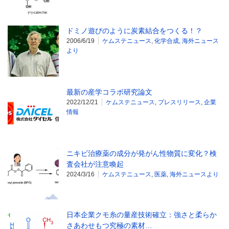
ドミノ遊びのように炭素結合をつくる！？
2006/6/19
ケムステニュース
,
化学合成
,
海外ニュース
より
最新の産学コラボ研究論文
2022/12/21
ケムステニュース
,
プレスリリース
,
企業
情報
ニキビ治療薬の成分が発がん性物質に変化？検
査会社が注意喚起
2024/3/16
ケムステニュース
,
医薬
,
海外ニュースより
日本企業クモ糸の量産技術確立：強さと柔らか
さあわせもつ究極の素材…