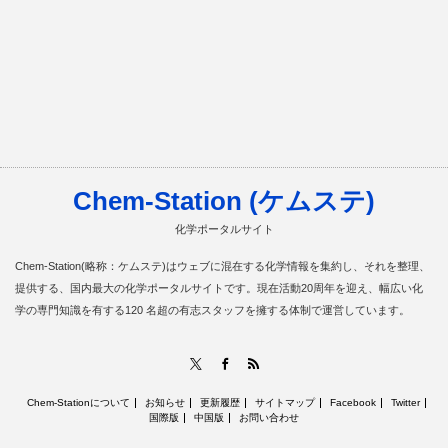
Chem-Station (ケムステ)
化学ポータルサイト
Chem-Station(略称：ケムステ)はウェブに混在する化学情報を集約し、それを整理、
提供する、国内最大の化学ポータルサイトです。現在活動20周年を迎え、幅広い化
学の専門知識を有する120 名超の有志スタッフを擁する体制で運営しています。
RSS
X
Facebook
Chem-Stationについて
お知らせ
更新履歴
サイトマップ
Facebook
Twitter
国際版
中国版
お問い合わせ