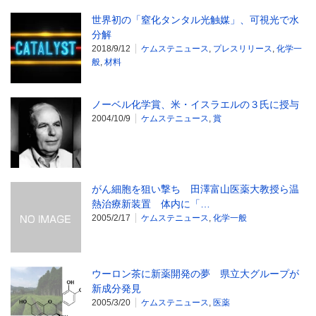
世界初の「窒化タンタル光触媒」、可視光で水
分解
2018/9/12
ケムステニュース
,
プレスリリース
,
化学一
般
,
材料
ノーベル化学賞、米・イスラエルの３氏に授与
2004/10/9
ケムステニュース
,
賞
がん細胞を狙い撃ち 田澤富山医薬大教授ら温
熱治療新装置 体内に「…
2005/2/17
ケムステニュース
,
化学一般
ウーロン茶に新薬開発の夢 県立大グループが
新成分発見
2005/3/20
ケムステニュース
,
医薬