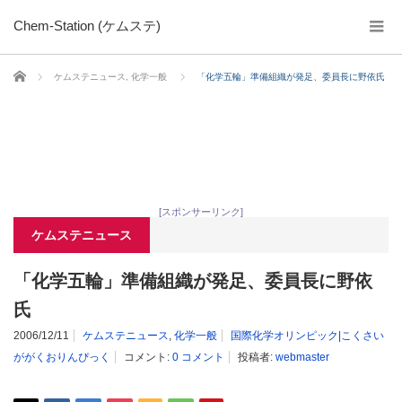
Chem-Station (ケムステ)
ホーム
ケムステニュース
,
化学一般
「化学五輪」準備組織が発足、委員長に野依氏
[スポンサーリンク]
ケムステニュース
「化学五輪」準備組織が発足、委員長に野依
氏
2006/12/11
ケムステニュース
,
化学一般
国際化学オリンピック|こくさい
ががくおりんぴっく
コメント:
0 コメント
投稿者:
webmaster