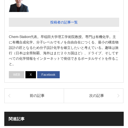
投稿者の記事一覧
Chem-Station代表。早稲田大学理工学術院教授。専門は有機化学。主
に有機合成化学。分子レベルでモノを自由自在につくる、最小の構造物
設計の匠となるため分子設計化学を確立したいと考えている。趣味は旅
行（日本は全県制覇、海外はまだ２０カ国ほど）、ドライブ、そしてす
べての化学情報をインターネットで発信できるポータルサイトを作るこ
と。
WEB
X
Facebook
前の記事
次の記事
関連記事