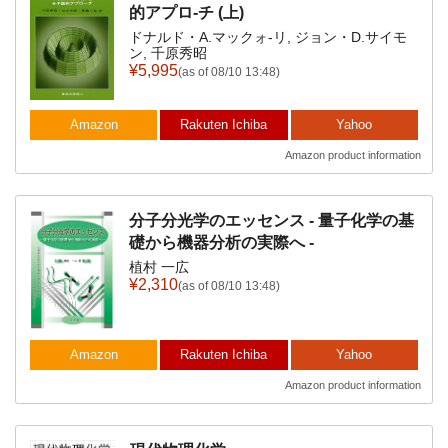
的アプロ-チ (上)
ドナルド・A.マックォ-リ, ジョン・D.サイモ
ン, 千原秀昭
¥5,995
(as of 08/10 13:48)
Amazon
Rakuten Ichiba
Yahoo
Amazon product information
分子分光学のエッセンス - 量子化学の基
礎から機器分析の実際へ -
植村 一広
¥2,310
(as of 08/10 13:48)
Amazon
Rakuten Ichiba
Yahoo
Amazon product information