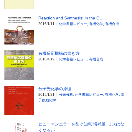
Reaction and Synthesis: In the O…
2016/1/11
化学書籍レビュー
,
有機化学
,
有機合成
有機反応機構の書き方
2010/4/19
化学書籍レビュー
,
有機合成
分子光化学の原理
2015/1/21
分光分析
,
化学書籍レビュー
,
有機化学
,
電
子移動化学
ヒューマンエラーを防ぐ知恵 増補版: ミスはな
くなるか