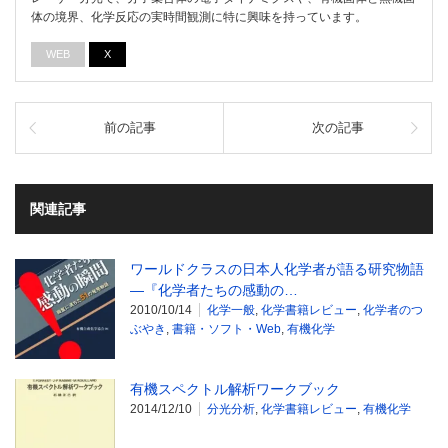
体の境界、化学反応の実時間観測に特に興味を持っています。
WEB
X
前の記事
次の記事
関連記事
ワールドクラスの日本人化学者が語る研究物語
―『化学者たちの感動の…
2010/10/14
化学一般
,
化学書籍レビュー
,
化学者のつ
ぶやき
,
書籍・ソフト・Web
,
有機化学
有機スペクトル解析ワークブック
2014/12/10
分光分析
,
化学書籍レビュー
,
有機化学