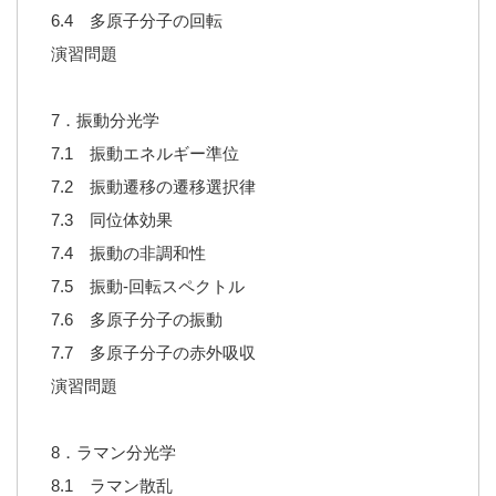
6.4 多原子分子の回転
演習問題
7．振動分光学
7.1 振動エネルギー準位
7.2 振動遷移の遷移選択律
7.3 同位体効果
7.4 振動の非調和性
7.5 振動-回転スペクトル
7.6 多原子分子の振動
7.7 多原子分子の赤外吸収
演習問題
8．ラマン分光学
8.1 ラマン散乱