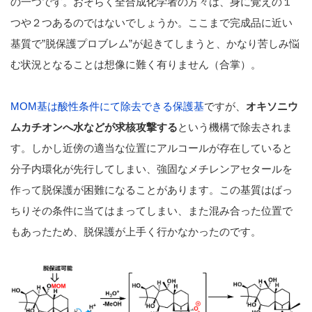
の一つです。おそらく全合成化学者の方々は、身に覚えの１
つや２つあるのではないでしょうか。ここまで完成品に近い
基質で”脱保護プロブレム”が起きてしまうと、かなり苦しみ悩
む状況となることは想像に難く有りません（合掌）。
MOM基は酸性条件にて除去できる保護基
ですが、
オキソニウ
ムカチオンへ水などが求核攻撃する
という機構で除去されま
す。しかし近傍の適当な位置にアルコールが存在していると
分子内環化が先行してしまい、強固なメチレンアセタールを
作って脱保護が困難になることがあります。この基質はばっ
ちりその条件に当てはまってしまい、また混み合った位置で
もあったため、脱保護が上手く行かなかったのです。