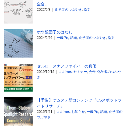
全合…
2022/9/3
化学者のつぶやき
,
論文
ホウ酸団子のはなし
2024/2/26
一般的な話題
,
化学者のつぶやき
,
論文
セルロースナノファイバーの真価
2019/10/15
archives
,
セミナー
,
会告
,
化学者のつぶや
き
【予告】ケムステ新コンテンツ『CSスポットラ
イトリサーチ』
2015/7/21
archives
,
お知らせ
,
一般的な話題
,
化学者の
つぶやき