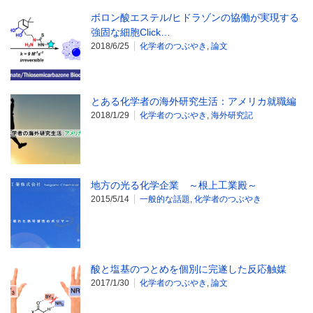
ボロン酸エステル/ヒドラゾンの協働が実現する
強固な細胞Click…
2018/6/25
化学者のつぶやき
,
論文
とある化学者の海外研究生活：アメリカ就職編
2018/1/29
化学者のつぶやき
,
海外研究記
地方の光る化学企業 ～根上工業殿～
2015/5/14
一般的な話題
,
化学者のつぶやき
酸と塩基のつとめを個別に完遂した反応触媒
2017/1/30
化学者のつぶやき
,
論文