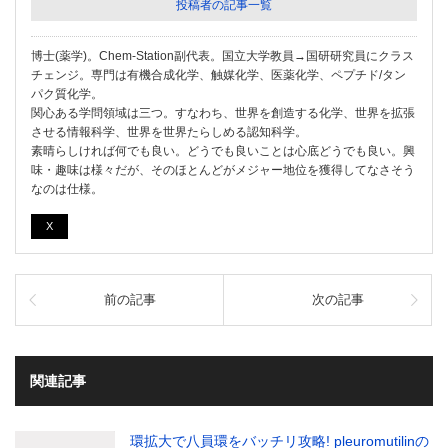
投稿者の記事一覧
博士(薬学)。Chem-Station副代表。国立大学教員→国研研究員にクラス
チェンジ。専門は有機合成化学、触媒化学、医薬化学、ペプチド/タン
パク質化学。
関心ある学問領域は三つ。すなわち、世界を創造する化学、世界を拡張
させる情報科学、世界を世界たらしめる認知科学。
素晴らしければ何でも良い。どうでも良いことは心底どうでも良い。興
味・趣味は様々だが、そのほとんどがメジャー地位を獲得してなさそう
なのは仕様。
X
前の記事
次の記事
関連記事
環拡大で八員環をバッチリ攻略! pleuromutilinの