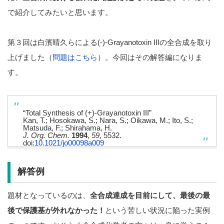
で紹介してみたいと思います。
第３回は白濱晴久らによる(-)-Grayanotoxin IIIの全合成を取り
上げました（
問題はこちら
）。今回はその解答編になりま
す。
“Total Synthesis of (+)-Grayanotoxin III”
Kan, T.; Hosokawa, S.; Nara, S.; Oikawa, M.; Ito, S.;
Matsuda, F.; Shirahama, H.
J. Org. Chem.
1994
,
59
, 5532.
doi:
10.1021/jo00098a009
解答例
題材となっているのは、
全合成達成を目前にして、最後の最
後で保護基が外れなかった！
という苦しい状況に陥った実例