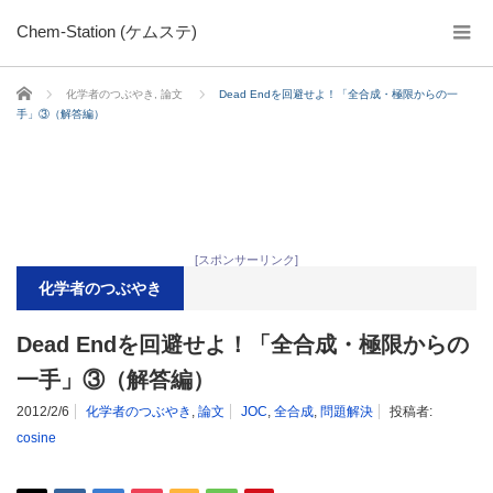
Chem-Station (ケムステ)
ホーム
化学者のつぶやき
,
論文
Dead Endを回避せよ！「全合成・極限からの一
手」③（解答編）
[スポンサーリンク]
化学者のつぶやき
Dead Endを回避せよ！「全合成・極限からの
一手」③（解答編）
2012/2/6
化学者のつぶやき
,
論文
JOC
,
全合成
,
問題解決
投稿者:
cosine