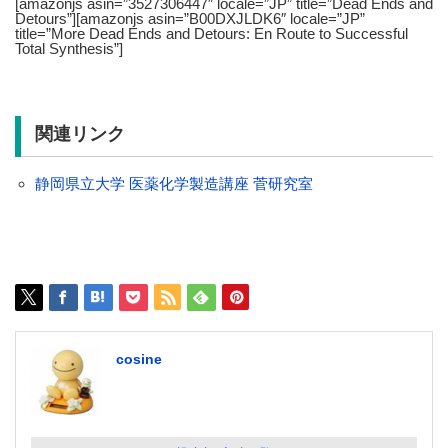
[amazonjs asin=”3527306447″ locale=”JP” title=”Dead Ends and
Detours”][amazonjs asin=”B00DXJLDK6″ locale=”JP”
title=”More Dead Ends and Detours: En Route to Successful
Total Synthesis”]
関連リンク
静岡県立大学 医薬化学製造講座 菅研究室
cosine