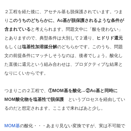
２工程を経た後に、アセチル基も脱保護されています。つま
り
このうちのどちらかに、Ac基が脱保護されるような条件が
含まれている
と考えられます。問題文中に「酸を使わない」
とありますので、典型条件は大別して２通り、
ヒドリド還元
もしくは
塩基性加溶媒分解
のどちらかです。このうち、問題
文の前提条件にマッチしそうなのは、後者でしょう。酸化し
た直後に還元という組み合わせは、プロダクティブな結果と
なりにくいからです。
つまりこの２工程で、
①MOM基を酸化→②Ac基と同時に
MOM酸化物を塩基性で脱保護
というプロセスを経由してい
るのだと想定されます。ここまで来ればあと少し。
MOM基
の酸化・・・あまり見ない変換ですが、実は不可能で