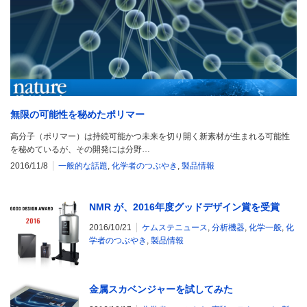
無限の可能性を秘めたポリマー
高分子（ポリマー）は持続可能かつ未来を切り開く新素材が生まれる可能性
を秘めているが、その開発には分野…
2016/11/8
一般的な話題
,
化学者のつぶやき
,
製品情報
NMR が、2016年度グッドデザイン賞を受賞
2016/10/21
ケムステニュース
,
分析機器
,
化学一般
,
化
学者のつぶやき
,
製品情報
金属スカベンジャーを試してみた