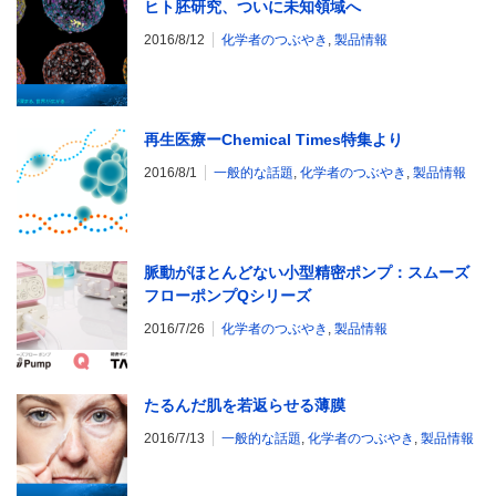
ヒト胚研究、ついに未知領域へ
2016/8/12
化学者のつぶやき
,
製品情報
再生医療ーChemical Times特集より
2016/8/1
一般的な話題
,
化学者のつぶやき
,
製品情報
脈動がほとんどない小型精密ポンプ：スムーズ
フローポンプQシリーズ
2016/7/26
化学者のつぶやき
,
製品情報
たるんだ肌を若返らせる薄膜
2016/7/13
一般的な話題
,
化学者のつぶやき
,
製品情報