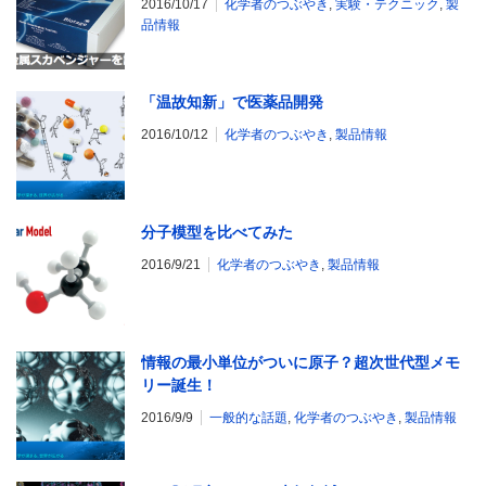
2016/10/17
化学者のつぶやき
,
実験・テクニック
,
製
品情報
「温故知新」で医薬品開発
2016/10/12
化学者のつぶやき
,
製品情報
分子模型を比べてみた
2016/9/21
化学者のつぶやき
,
製品情報
情報の最小単位がついに原子？超次世代型メモ
リー誕生！
2016/9/9
一般的な話題
,
化学者のつぶやき
,
製品情報