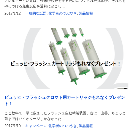
アレルギーといえば、外敵から身を守るためにつくられた抗体が、それらを
やっつける免疫反応を過剰に起こし…
2017/1/12
一般的な話題
,
化学者のつぶやき
,
製品情報
ビュッヒ・フラッシュクロマト用カートリッジもれなくプレゼン
ト！
ここ数年で一挙に広まったフラッシュ自動精製装置。昔は、山善、ちょっと
前まではバイオタージしかなかった…
2017/1/10
キャンペーン
,
化学者のつぶやき
,
製品情報