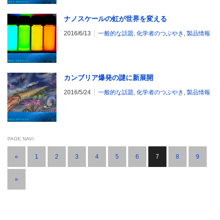
ナノスケールの虹が世界を変える
2016/6/13
一般的な話題
,
化学者のつぶやき
,
製品情報
カンブリア爆発の謎に新展開
2016/5/24
一般的な話題
,
化学者のつぶやき
,
製品情報
PAGE NAVI
«
1
2
3
4
5
6
7
8
9
»