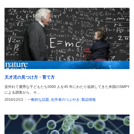
天才児の見つけ方・育て方
並外れて優秀な子どもたち5000 人を45 年にわたり追跡してきた米国のSMPY
による調査から、そ…
2016/12/13
一般的な話題
,
化学者のつぶやき
,
製品情報