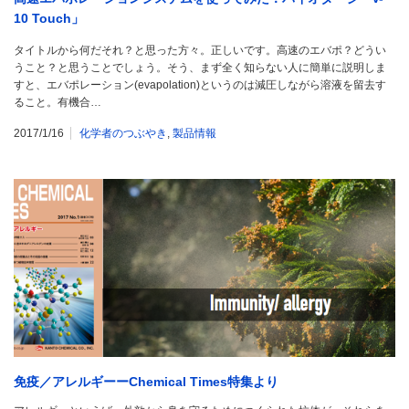
10 Touch」
タイトルから何だそれ？と思った方々。正しいです。高速のエバポ？どうい
うこと？と思うことでしょう。そう、まず全く知らない人に簡単に説明しま
すと、エバポレーション(evapolation)というのは減圧しながら溶液を留去す
ること。有機合…
2017/1/16
化学者のつぶやき
,
製品情報
免疫／アレルギーーChemical Times特集より