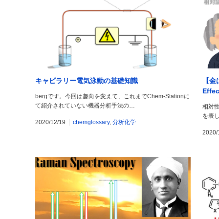
キャピラリー電気泳動の基礎知識
【金は
Effe
bergです。今回は趣向を変えて、これまでChem-Stationに
て紹介されていない機器分析手法の…
相対
を表
2020/12/19
chemglossary
,
分析化学
2020/