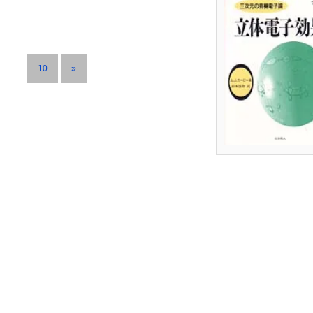
…
10
»