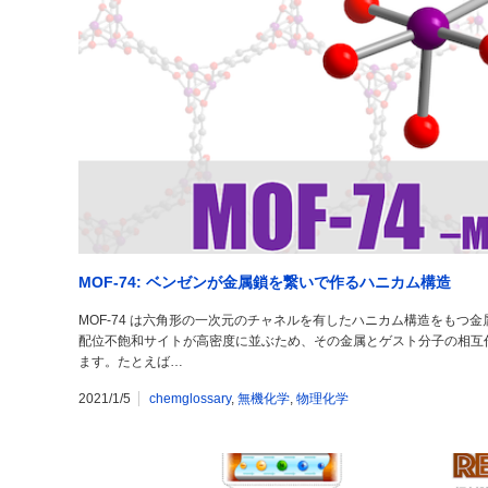
MOF-74: ベンゼンが金属鎖を繋いで作るハニカム構造
MOF-74 は六角形の一次元のチャネルを有したハニカム構造をもつ
配位不飽和サイトが高密度に並ぶため、その金属とゲスト分子の相互
ます。たとえば…
2021/1/5
chemglossary
,
無機化学
,
物理化学