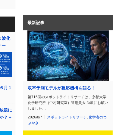
最新記事
ロ波化
ナー
６月１
収率予測モデルが反応機構を語る！
第716回のスポットライトリサーチは、京都大学
化学研究所（中村研究室）道場貴大 助教にお願い
しました…
放題に
か？＋
2026/8/7
スポットライトリサーチ
,
化学者のつ
ぶやき