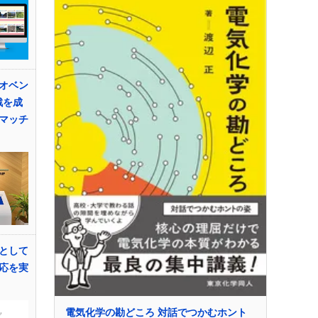
オベン
戦を成
マッチ
として
応を実
電気化学の勘どころ 対話でつかむホント