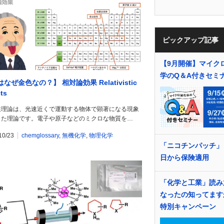
ピックアップ記事
【9月開催】マイク
学のQ＆A付きセミ
なぜ金色なの？】 相対論効果 Relativistic
cts
性理論は、光速近くで運動する物体で顕著になる現象
した理論です。電子や原子などのミクロな物質を…
10/23
chemglossary
,
無機化学
,
物理化学
「ニコチンパッチ」
日から保険適用
「化学と工業」読み
なったの知ってます
特別キャンペーン