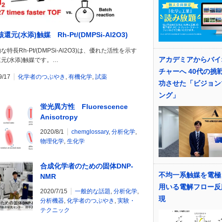
還元(水添)触媒 Rh-Pt/(DMPSi-Al2O3)
な特長Rh-Pt/(DMPSi-Al2O3)は、優れた活性を示す
アカデミアからバイ
元(水添)触媒です。…
チャーへ 40代の挑
9/17
化学者のつぶやき
,
有機化学
,
試薬
功させた「ビジョン
ング」
蛍光異方性 Fluorescence
Anisotropy
2020/8/1
chemglossary
,
分析化学
,
物理化学
,
生化学
合成化学者のための固体DNP-
不均一系触媒を電極
NMR
用いる電解フロー反
2020/7/15
一般的な話題
,
分析化学
,
現
分析機器
,
化学者のつぶやき
,
実験・
テクニック