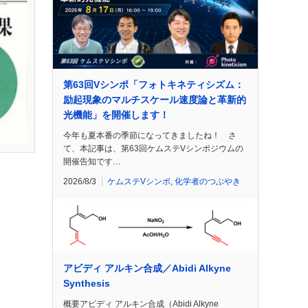
第63回Vシンポ「フォトキネティシズム：
励起現象のマルチスケール速度論と革新的
光機能」を開催します！
今年も夏本番の季節になってきましたね！ さ
て、本記事は、第63回ケムステVシンポジウムの
開催告知です…
2026/8/3
ケムステVシンポ
,
化学者のつぶやき
アビディ アルキン合成／Abidi Alkyne
Synthesis
概要アビディ アルキン合成（Abidi Alkyne