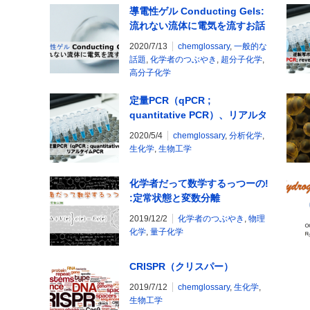
導電性ゲル Conducting Gels:
流れない流体に電気を流すお話
2020/7/13
chemglossary
,
一般的な
話題
,
化学者のつぶやき
,
超分子化学
,
高分子化学
定量PCR（qPCR ;
quantitative PCR）、リアルタ
イムPCR
2020/5/4
chemglossary
,
分析化学
,
生化学
,
生物工学
化学者だって数学するっつーの!
:定常状態と変数分離
2019/12/2
化学者のつぶやき
,
物理
化学
,
量子化学
CRISPR（クリスパー）
2019/7/12
chemglossary
,
生化学
,
生物工学