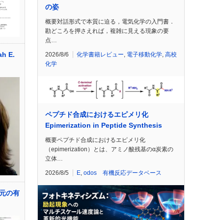
の姿
概要対話形式で本質に迫る，電気化学の入門書．
勘どころを押さえれば，複雑に見える現象の要
点…
h E.
2026/8/6
化学書籍レビュー
,
電子移動化学
,
高校
化学
ペプチド合成におけるエピメリ化
Epimerization in Peptide Synthesis
概要ペプチド合成におけるエピメリ化
（epimerization）とは、アミノ酸残基のα炭素の
立体…
2026/8/5
E
,
odos 有機反応データベース
元の有