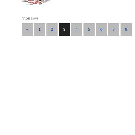
PAGE NAVI
«
1
2
3
4
5
6
7
8