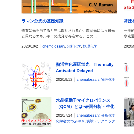
ラマン分光の基礎知識
常圧核
物質に光を当てると光は散乱されるが、散乱光には入射光
一般的
と異なるエネルギーの成分が存在する。この…
水素還
2020/10/2
chemglossary
,
分析化学
,
物理化学
2020/
熱活性化遅延蛍光 Thermally
Activated Delayed
Fluorescence (TADF)
2020/9/12
chemglossary
,
物理化学
水晶振動子マイクロバランス
（QCM）とは~表面分析・生化
学研究の強力ツール~
2020/7/24
chemglossary
,
分析化学
,
化学者のつぶやき
,
実験・テクニック