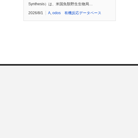
Synthesis）は、米国魚類野生生物局…
2026/8/1
A
,
odos 有機反応データベース