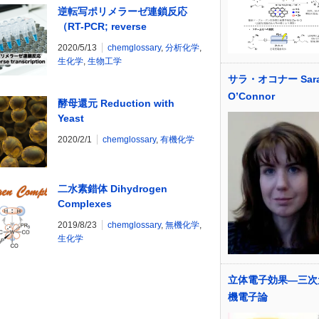
逆転写ポリメラーゼ連鎖反応
（RT-PCR; reverse
transcription PCR）
2020/5/13
chemglossary
,
分析化学
,
生化学
,
生物工学
サラ・オコナー Sara
O’Connor
酵母還元 Reduction with
Yeast
2020/2/1
chemglossary
,
有機化学
二水素錯体 Dihydrogen
Complexes
2019/8/23
chemglossary
,
無機化学
,
生化学
立体電子効果―三次
機電子論