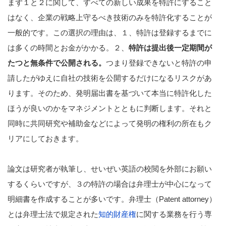
まず１と２に関して、すべての新しい成果を特許にすること
はなく、企業の戦略上守るべき技術のみを特許化することが
一般的です。この選択の理由は、１、特許は登録するまでに
は多くの時間とお金がかかる。２、
特許は提出後一定期間が
たつと無条件で公開される。
つまり登録できないと特許の申
請したがゆえに自社の技術を公開するだけになるリスクがあ
ります。そのため、発明届出書を基づいて本当に特許化した
ほうが良いのかをマネジメントとともに判断します。それと
同時に共同研究や補助金などによって発明の権利の所在もク
リアにしておきます。
論文は研究者が執筆し、せいぜい英語の校閲を外部にお願い
するくらいですが、３の特許の場合は弁理士が中心になって
明細書を作成することが多いです。弁理士（Patent attorney）
とは弁理士法で規定された
知的財産権
に関する業務を行う専