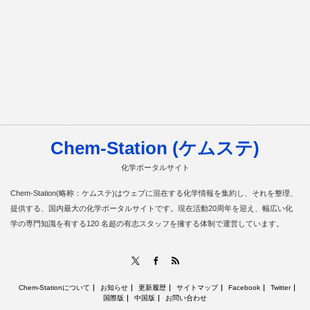
Chem-Station (ケムステ)
化学ポータルサイト
Chem-Station(略称：ケムステ)はウェブに混在する化学情報を集約し、それを整理、
提供する、国内最大の化学ポータルサイトです。現在活動20周年を迎え、幅広い化
学の専門知識を有する120 名超の有志スタッフを擁する体制で運営しています。
RSS
X
Facebook
Chem-Stationについて
お知らせ
更新履歴
サイトマップ
Facebook
Twitter
国際版
中国版
お問い合わせ