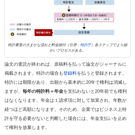
特許審査の大まかな流れと料金納付（引用：
特許庁
）各ステップでより細
かいプロセスがある。
論文の査読が終われば、原稿料を払って論文がジャーナルに
掲載されます。特許の場合も
登録料
を払うと登録されます。
特許には期限があり、出願から基本的に20年で権利は消滅し
ますが、
毎年の特許料＝年金
を支払わないと20年前でも権利
はなくなります。年金は１請求項に対して加算され、年数が
経つほど高額になります。そのため、企業ではビジネス上特
許を守る必要がないと判断した場合には、年金支払いを止め
て権利を放棄します。