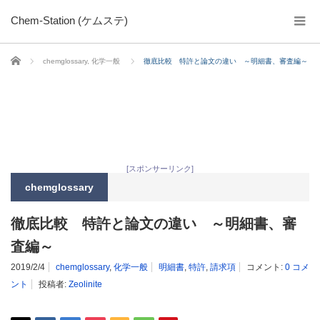
Chem-Station (ケムステ)
ホーム
chemglossary
,
化学一般
徹底比較 特許と論文の違い ～明細書、審査編～
[スポンサーリンク]
chemglossary
徹底比較 特許と論文の違い ～明細書、審
査編～
2019/2/4
chemglossary
,
化学一般
明細書
,
特許
,
請求項
コメント:
0 コメ
ント
投稿者:
Zeolinite