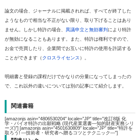
論文の場合、ジャーナルに掲載されれば、すべてが終了した
ようなもので相当な不正がない限り、取り下げることはあり
ません。しかし特許の場合、
異議申立と無効審判
により特許
が無効になることもあります。また、特許は権利ですので、
お金で売買したり、企業間でお互いに特許の使用を許諾する
ことができます（
クロスライセンス
）。
明細書と登録の課程だけでかなりの分量になってしまったの
で、これ以外の違いについては別の記事にて紹介します。
関連書籍
[amazonjs asin=”4806530204″ locale=”JP” title=”改訂8版 化
学・バイオ特許の出願戦略 (現代産業選書―知的財産実務シリ
ーズ)”] [amazonjs asin=”4501630809″ locale=”JP” title=”特許を
取ろう! ―技術者・研究者へ贈るコツとテクニック―”]