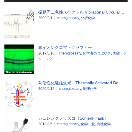
振動円二色性スペクトル Vibrational Circular…
2009/2/1
chemglossary
,
分析化学
銀イオンクロマトグラフィー
2017/8/16
chemglossary
,
化学者のつぶやき
,
実験・テ
クニック
熱活性化遅延蛍光 Thermally Activated Del…
2020/9/12
chemglossary
,
物理化学
シュレンクフラスコ（Schlenk flask）
2018/3/5
chemglossary
,
化学一般
,
有機化学