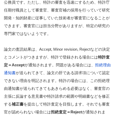
公務員です。ただし、特許の審査を迅速にするため、特許庁
任期付職員として審査官、審査官補の採用を行っていて研究
開発・知的財産に従事していた技術者が審査官になることが
できます。審査官には担当分野がありますが、特定の研究の
専門家ではないようです。
論文の査読結果は、Accept, Minor revision, Rejectなどの決定
とコメントがつきますが、特許で登録される場合には
特許査
定＝Accept
が通知されます。問題がある場合には、
拒絶理由
通知書
が送られてきて、論文の肝である請求項について認定
できない理由を明記されます。特許の場合には、この拒絶理
由通知書が送られてきてもあきらめる必要はなく、審査官の
主張に反論する意見書や特許請求の範囲や明細書などを修正
する
補正書
を提出して特許査定を目指します。それでも審査
官が認められない場合には
拒絶査定＝Reject
が通知されま