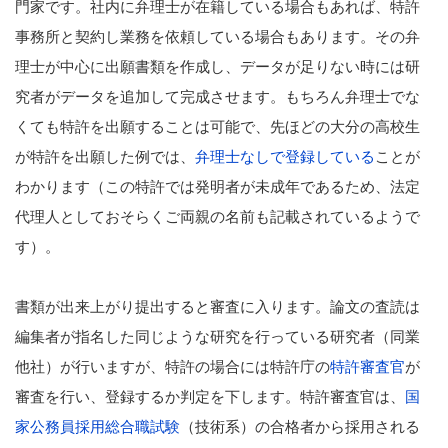
門家です。社内に弁理士が在籍している場合もあれば、特許
事務所と契約し業務を依頼している場合もあります。その弁
理士が中心に出願書類を作成し、データが足りない時には研
究者がデータを追加して完成させます。もちろん弁理士でな
くても特許を出願することは可能で、先ほどの大分の高校生
が特許を出願した例では、
弁理士なしで登録している
ことが
わかります（この特許では発明者が未成年であるため、法定
代理人としておそらくご両親の名前も記載されているようで
す）。
書類が出来上がり提出すると審査に入ります。論文の査読は
編集者が指名した同じような研究を行っている研究者（同業
他社）が行いますが、特許の場合には特許庁の
特許審査官
が
審査を行い、登録するか判定を下します。特許審査官は、
国
家公務員採用総合職試験
（技術系）の合格者から採用される