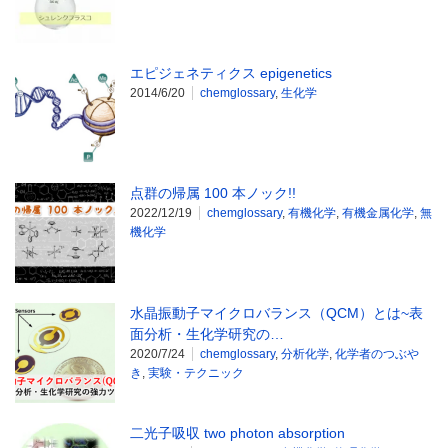
エピジェネティクス epigenetics
2014/6/20
chemglossary
,
生化学
点群の帰属 100 本ノック!!
2022/12/19
chemglossary
,
有機化学
,
有機金属化学
,
無
機化学
水晶振動子マイクロバランス（QCM）とは~表
面分析・生化学研究の…
2020/7/24
chemglossary
,
分析化学
,
化学者のつぶや
き
,
実験・テクニック
二光子吸収 two photon absorption