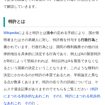
て解説していきます。
特許とは
Wikipedia
によると特許とは
法令
の定める手続により、国が発
明者またはその承継人に対し、特許権を付与する
行政行為
と
書かれています。行政行為とは、国民の権利義務その他の法
律的地位を具体的に決定する行為であり、例えばAの製造特許
がB社によって登録されれば、B社以外はAを製造できなくな
るという国家の決定ということなります。このような権利の
決定にかかわるのが特許の本質であるため、学術論文と異な
る点が数多くあります。特許の在り方の詳細については、ケ
ムステ過去記事がありますのでそちらをご覧ください（
特許
にまつわる初歩的なあれこれ その1
、
特許にまつわる初歩的
なあれこれ その2
）。