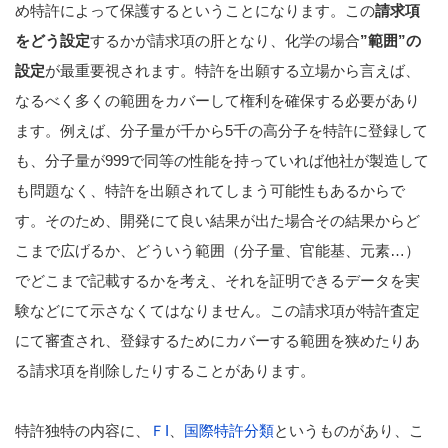
め特許によって保護するということになります。この
請求項
をどう設定
するかが請求項の肝となり、化学の場合
”範囲”の
設定
が最重要視されます。特許を出願する立場から言えば、
なるべく多くの範囲をカバーして権利を確保する必要があり
ます。例えば、分子量が千から5千の高分子を特許に登録して
も、分子量が999で同等の性能を持っていれば他社が製造して
も問題なく、特許を出願されてしまう可能性もあるからで
す。そのため、開発にて良い結果が出た場合その結果からど
こまで広げるか、どういう範囲（分子量、官能基、元素…）
でどこまで記載するかを考え、それを証明できるデータを実
験などにて示さなくてはなりません。この請求項が特許査定
にて審査され、登録するためにカバーする範囲を狭めたりあ
る請求項を削除したりすることがあります。
特許独特の内容に、
ＦI
、
国際特許分類
というものがあり、こ