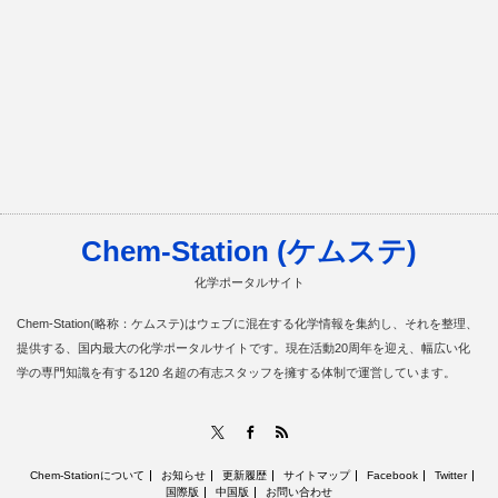
Chem-Station (ケムステ)
化学ポータルサイト
Chem-Station(略称：ケムステ)はウェブに混在する化学情報を集約し、それを整理、
提供する、国内最大の化学ポータルサイトです。現在活動20周年を迎え、幅広い化
学の専門知識を有する120 名超の有志スタッフを擁する体制で運営しています。
RSS
X
Facebook
Chem-Stationについて
お知らせ
更新履歴
サイトマップ
Facebook
Twitter
国際版
中国版
お問い合わせ