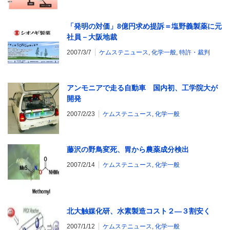
「発明の対価」8億円求め提訴＝塩野義製薬に元
社員－大阪地裁
2007/3/7
ケムステニュース
,
化学一般
,
特許・裁判
アンモニアで走る自動車 国内初、工学院大が
開発
2007/2/23
ケムステニュース
,
化学一般
藤沢の野鳥変死、胃から農薬成分検出
2007/2/14
ケムステニュース
,
化学一般
北大触媒化研、水素製造コスト２―３割安く
2007/1/12
ケムステニュース
,
化学一般