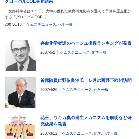
グローバルCOE審査結果
文部科学省は１５日、大学の優れた教育研究拠点を選んで予算を重点配分
する「グローバルCOE（…
2007/6/16
ケムステニュース
,
化学一般
存命化学者達のハーシュ指数ランキングが発表
2007/5/2
ケムステニュース
,
化学一般
首席随員に野依良治氏 ５月の両陛下欧州訪問
2007/4/26
ケムステニュース
,
化学一般
花王、ワキガ臭の発生メカニズムを解明など研
究成果を発表
2007/3/12
ケムステニュース
,
化学
,
化学一般