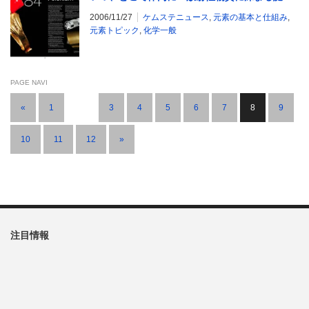
2006/11/27
ケムステニュース
,
元素の基本と仕組み
,
元素トピック
,
化学一般
PAGE NAVI
«
1
…
3
4
5
6
7
8
9
10
11
12
»
注目情報