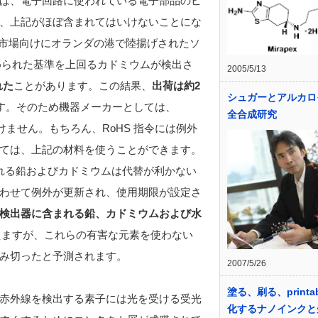
ば、電子回路に使われている電子部品のピ
、上記がほぼ含まれてはいけないことにな
欧州市場向けにオランダの港で陸揚げされたソ
定められた基準を上回るカドミウムが検出さ
2005/5/13
れた
ことがあります。この結果、
出荷は約2
シュガーとアルカロ
す。そのため機器メーカーとしては、
全合成研究
ません。もちろん、RoHS 指令には例外
ては、上記の材料を使うことができます。
まれる鉛およびカドミウムは代替が利かない
わせて例外が更新され、使用期限が設定さ
検出器に含まれる鉛、カドミウムおよび水
えますが、これらの有害な元素を使わない
み切ったと予測されます。
2007/5/26
塗る、刷る、printab
赤外線を検出する素子には光を受ける受光
化するナノインクと