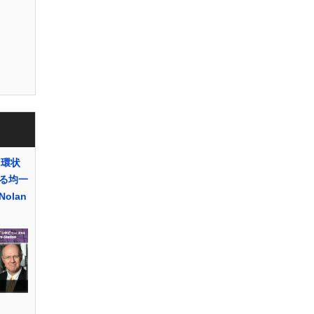
ロ環状
る均一
olan