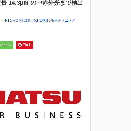
 14.3μm の中赤外光まで検出
FT-IR
,
MCT検出器
,
RoHS指令
,
浜松ホトニクス
feedly
Pin it