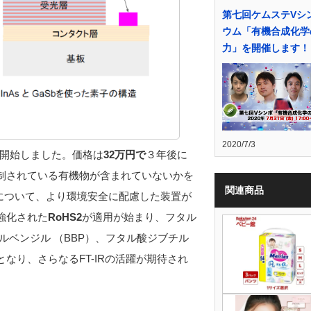
第七回ケムステVシ
ウム「有機合成化学
力」を開催します！
2020/7/3
開始しました。価格は
32万円で
３年後に
規制されている有機物が含まれていないかを
関連商品
析について、より環境安全に配慮した装置が
強化された
RoHS2
が適用が始まり、フタル
チルベンジル （BBP）、フタル酸ジブチル
となり、さらなるFT-IRの活躍が期待され