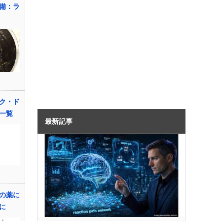
備：ラ
ク・ド
一覧
最新記事
の薬に
に