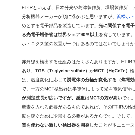
FT-IRといえば、日本分光や島津製作所、堀場製作所
分析機器メーカーが頭に浮かぶと思いますが、
浜松ホト
めとする電子部品を製造しています。
光に関係する電子
る
光電子増倍管は世界シェア90％以上
を有しています。
ホトニクス製の装置が一つはあるのではないでしょうか
赤外線を検出する仕組みはたくさんありますが、FT-I
あり、
TGS（Triglycine sulfate）
か
MCT（HgCdTe）
検
は、温度変化に応じて
誘電体の分極が変化する（焦電効
で、一方のMCT検出器は半導体によって光を電気信号
が測定波長が広いですが、感度はMCTの方が高い
です。
窒素を入れる必要があるものであれば、そのFT-IRの
度を稼ぐために冷却する必要があるからです。そして、
質を使わない新しい検出器を開発した
ことが本ニュース