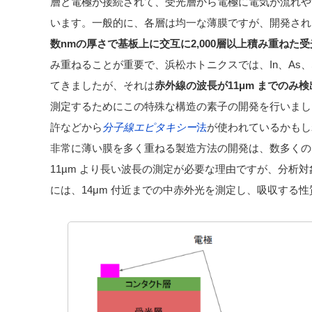
層と電極が接続されて、受光層から電極に電気が流れや
います。一般的に、各層は均一な薄膜ですが、開発され
数nmの厚さで基板上に交互に2,000層以上積み重ねた
み重ねることが重要で、浜松ホトニクスでは、In、As、
てきましたが、それは
赤外線の波長が11μm までのみ
測定するためにこの特殊な構造の素子の開発を行いまし
許などから
分子線エピタキシー
法
が使われているかもし
非常に薄い膜を多く重ねる製造方法の開発は、数多くの
11µm より長い波長の測定が必要な理由ですが、分析
には、14μm 付近までの中赤外光を測定し、吸収する