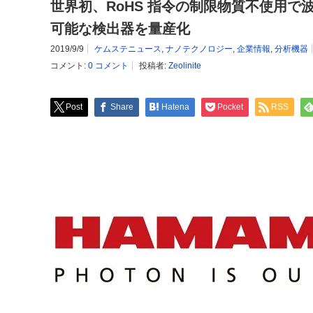
世界初、RoHS 指令の制限物質不使用で波長
可能な検出器を量産化
2019/9/9
ケムステニュース
,
ナノテクノロジー
,
企業情報
,
分析機器
コメント:
0 コメント
投稿者:
Zeolinite
Post
Share
Hatena
Pocket
RSS