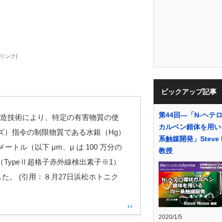
リンク]
ピックアップ記事
第44回―「N-ヘテ
造技術により、特定の有害物質の使
カルベン錯体を用い
ーズ）指令の制限物質である水銀（Hg）
系触媒開発」Steve N
ートル（以下 μm、μ は 100 万分の
教授
TypeⅡ超格子赤外線検出素子※1）
した。 (引用：８月27日浜松ホトニク
2020/1/5