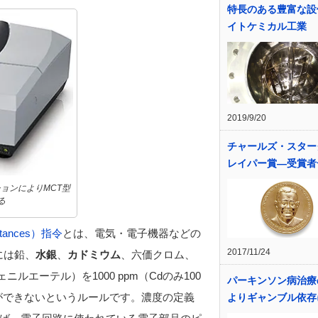
特長のある豊富な設
イトケミカル工業
2019/9/20
チャールズ・スター
レイパー賞―受賞者
ョンによりMCT型
る
ubstances）指令
とは、電気・電子機器などの
2017/11/24
には鉛、
水銀
、
カドミウム
、六価クロム、
ルエーテル）を1000 ppm（Cdのみ100
パーキンソン病治療
ができないというルールです。濃度の定義
よりギャンブル依存