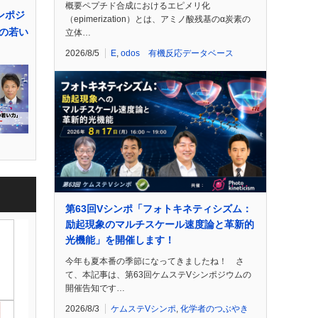
概要ペプチド合成におけるエピメリ化
ンポジ
（epimerization）とは、アミノ酸残基のα炭素の
の若い
立体…
2026/8/5
E
,
odos 有機反応データベース
第63回Vシンポ「フォトキネティシズム：
励起現象のマルチスケール速度論と革新的
光機能」を開催します！
今年も夏本番の季節になってきましたね！ さ
て、本記事は、第63回ケムステVシンポジウムの
開催告知です…
2026/8/3
ケムステVシンポ
,
化学者のつぶやき