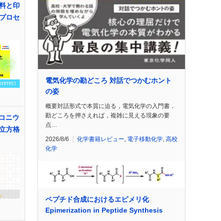
料と印
プロセ
電気化学の勘どころ 対話でつかむホント
の姿
概要対話形式で本質に迫る，電気化学の入門書．
勘どころを押さえれば，複雑に見える現象の要
ルコニウ
点…
立方格
2026/8/6
化学書籍レビュー
,
電子移動化学
,
高校
化学
ペプチド合成におけるエピメリ化
Epimerization in Peptide Synthesis