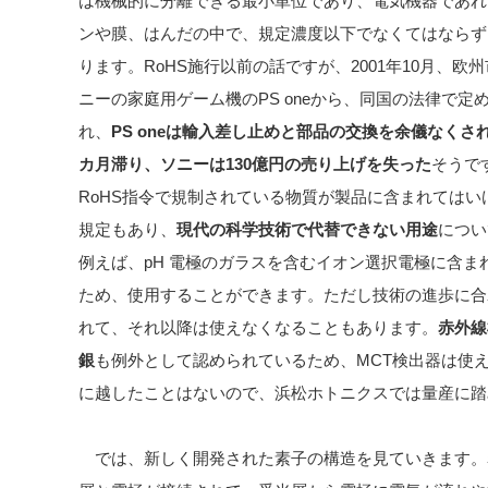
は機械的に分離できる最小単位であり、電気機器であれ
ンや膜、はんだの中で、規定濃度以下でなくてはならず
ります。RoHS施行以前の話ですが、2001年10月、
ニーの家庭用ゲーム機のPS oneから、同国の法律で
れ、
PS oneは輸入差し止めと部品の交換を余儀なくさ
カ月滞り、ソニーは130億円の売り上げを失った
そうで
RoHS指令で規制されている物質が製品に含まれてはいけ
規定もあり、
現代の科学技術で代替できない用途
につい
例えば、pH 電極のガラスを含むイオン選択電極に含
ため、使用することができます。ただし技術の進歩に合
れて、それ以降は使えなくなることもあります。
赤外線
銀
も例外として認められているため、MCT検出器は使
に越したことはないので、浜松ホトニクスでは量産に踏
では、新しく開発された素子の構造を見ていきます。