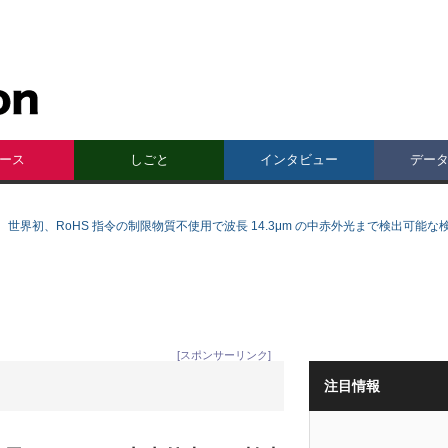
ース
しごと
インタビュー
デー
世界初、RoHS 指令の制限物質不使用で波長 14.3μm の中赤外光まで検出可能
[スポンサーリンク]
注目情報