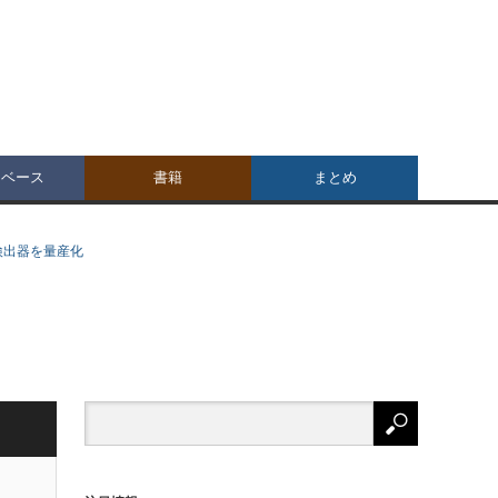
タベース
書籍
まとめ
な検出器を量産化