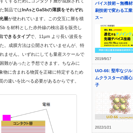
すくするためにコンタクト層が成膜されて
バイス技術～無機材
た製品では
InAsとGaSbの薄膜をそれぞれ
刷技術で変わる工業
ス～
受光層
が使われています。この交互に層を積
Sb を材料とした赤外線の検出器を販売し
検出できるタイプ
で、11µm より長い波長を
た。成膜方法は公開されていませんが、特
れません。いずれにしても量産スケールで
2019/9/17
困難があったと予想できます。ちなみに
UiO-66: 堅牢なジ
対象物に含まれる物質を正確に特定するため
ムクラスターの面心
性質の違いを比べる必要があるからです。
子
2022/1/21