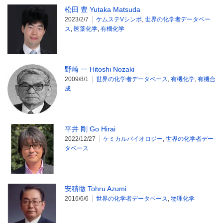
松田 豊 Yutaka Matsuda
2023/2/7
ケムステVシンポ
,
世界の化学者データベー
ス
,
医薬化学
,
有機化学
野崎 一 Hitoshi Nozaki
2009/8/1
世界の化学者データベース
,
有機化学
,
有機合
成
平井 剛 Go Hirai
2022/12/27
ケミカルバイオロジー
,
世界の化学者デー
タベース
安積徹 Tohru Azumi
2016/6/6
世界の化学者データベース
,
物理化学