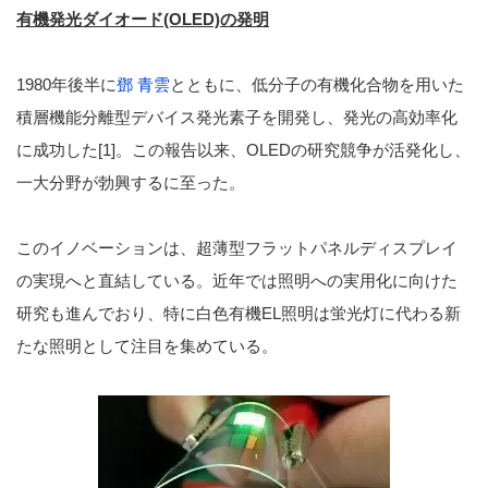
有機発光ダイオード(OLED)の発明
1980年後半に
鄧 青雲
とともに、低分子の有機化合物を用いた
積層機能分離型デバイス発光素子を開発し、発光の高効率化
に成功した[1]。この報告以来、OLEDの研究競争が活発化し、
一大分野が勃興するに至った。
このイノベーションは、超薄型フラットパネルディスプレイ
の実現へと直結している。近年では照明への実用化に向けた
研究も進んでおり、特に白色有機EL照明は蛍光灯に代わる新
たな照明として注目を集めている。