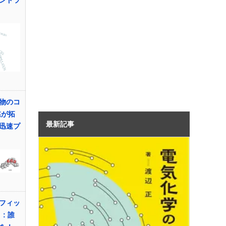
物のコ
媒が拓
最新記事
迅速プ
フィッ
」: 誰