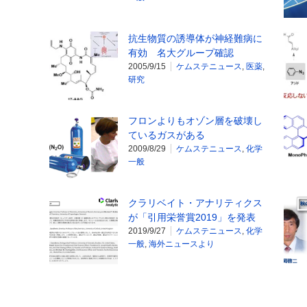
抗生物質の誘導体が神経難病に
有効 名大グループ確認
2005/9/15
ケムステニュース
,
医薬
,
研究
フロンよりもオゾン層を破壊し
ているガスがある
2009/8/29
ケムステニュース
,
化学
一般
クラリベイト・アナリティクス
が「引用栄誉賞2019」を発表
2019/9/27
ケムステニュース
,
化学
一般
,
海外ニュースより