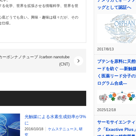
化学。
する化学、世界を拡張させる情報科学、世界を世
ッグとして認証へ
心底どうでも良い。興味・趣味は様々だが、その
は仕様。
2017/8/13
カーボンナノチューブ /carbon nanotube
ブテンを原料に天然
(CNT)
ードを紡ぐ ―新触
く医薬リード分子の
ログラム合成―
2025/12/18
光触媒による水素生成効率が3%
サーモサイエンティ
に
ク「Exactive Plus
2016/10/18
ケムステニュース
,
研
究