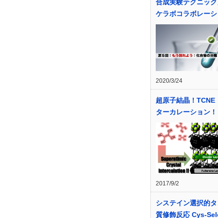
合成実験テクニック
ケラボコラボレーシ
2020/3/24
超原子結晶！TCNE
ターカレーション！
2017/9/2
システイン選択的タ
質修飾反応 Cys-Sele