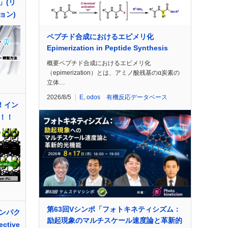
」(リ
ョン)
ペプチド合成におけるエピメリ化
Epimerization in Peptide Synthesis
概要ペプチド合成におけるエピメリ化
（epimerization）とは、アミノ酸残基のα炭素の
立体…
2026/8/5
E
,
odos 有機反応データベース
！イン
！！
第63回Vシンポ「フォトキネティシズム：
ンパク
励起現象のマルチスケール速度論と革新的
ctive