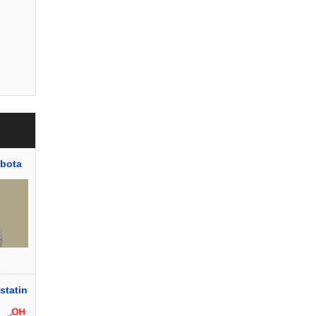
bota
tatin