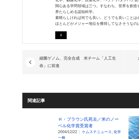
化学、触媒化学、医薬化学、ペプチド/タンパク質
関心ある学問領域は三つ。すなわち、世界を創造
界たらしめる認知科学。
素晴らしければ何でも良い。どうでも良いことは
ほとんどがメジャー地位を獲得してなさそうなの
X
細菌ゲノム、完全合成 米チーム「人工生
命」に前進
関連記事
Ｈ・ブラウン氏死去／米のノー
ベル化学賞受賞者
2004/12/22
ケムステニュース
,
化学
一般