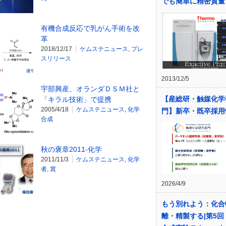
でも簡単に精密質量
有機合成反応で乳がん手術を改
革
2018/12/17
ケムステニュース
,
プレ
スリリース
2013/12/5
宇部興産、オランダＤＳＭ社と
【産総研・触媒化学
「キラル技術」で提携
2005/4/18
ケムステニュース
,
化学
門】新卒・既卒採用
合成
秋の褒章2011-化学
2011/11/3
ケムステニュース
,
化学
者
,
賞
2026/4/9
もう別れよう：化合
離・精製する|第5回