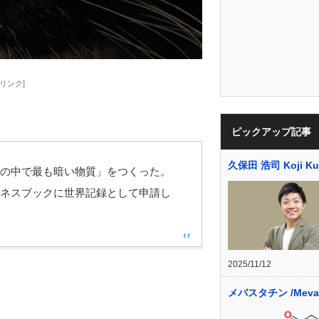
リンク]
ピックアップ記事
久保田 浩司 Koji Ku
の中で最も暗い物質」をつくった。
ネスブックに世界記録として申請し
2025/11/12
メバスタチン /Mevas