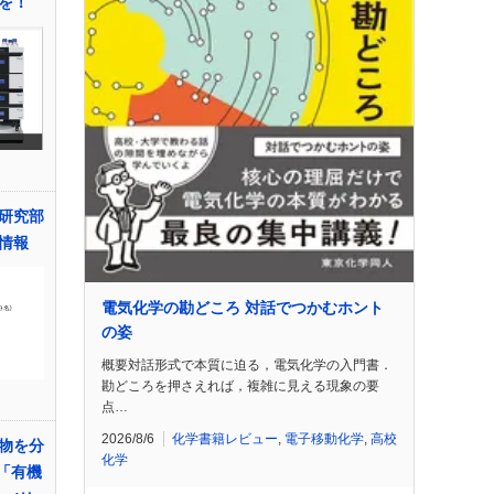
を！
研究部
情報
電気化学の勘どころ 対話でつかむホント
の姿
概要対話形式で本質に迫る，電気化学の入門書．
勘どころを押さえれば，複雑に見える現象の要
点…
2026/8/6
化学書籍レビュー
,
電子移動化学
,
高校
物を分
化学
「有機