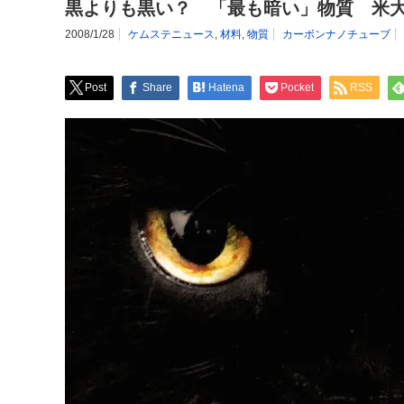
黒よりも黒い？ 「最も暗い」物質 米
2008/1/28
ケムステニュース
,
材料
,
物質
カーボンナノチューブ
Post
Share
Hatena
Pocket
RSS