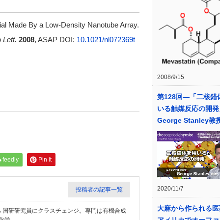
rial Made By a Low-Density Nanotube Array.
 Lett.
2008
, ASAP DOI:
10.1021/nl072369t
2008/9/15
第128回―「二核錯
いる触媒反応の開発
George Stanley教
feedly
Pin it
2020/11/7
投稿者の記事一覧
大麻から作られる医
学教員→国研研究員にクラスチェンジ。専門は有機合成
アメリカでオーファ