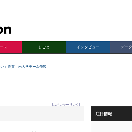
ース
しごと
インタビュー
デー
暗い」物質 米大学チーム作製
[スポンサーリンク]
注目情報