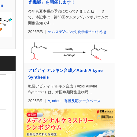
光機能」を開催します！
on
今年も夏本番の季節になってきましたね！ さ
て、本記事は、第63回ケムステVシンポジウムの
開催告知です…
2026/8/3
ケムステVシンポ
,
化学者のつぶやき
アビディ アルキン合成／Abidi Alkyne
Synthesis
概要アビディ アルキン合成（Abidi Alkyne
Synthesis）は、米国魚類野生生物局…
2026/8/1
A
,
odos 有機反応データベース