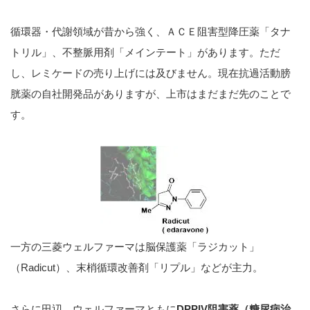
循環器・代謝領域が昔から強く、ＡＣＥ阻害型降圧薬「タナ
トリル」、不整脈用剤「メインテート」があります。ただ
し、レミケードの売り上げには及びません。現在抗過活動膀
胱薬の自社開発品がありますが、上市はまだまだ先のことで
す。
一方の三菱ウェルファーマは脳保護薬「ラジカット」
（Radicut）、末梢循環改善剤「リプル」などが主力。
さらに田辺、ウェルファーマともに
DPPIV阻害薬（糖尿病治