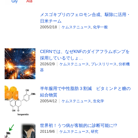
メスゴキブリのフェロモン合成、駆除に活用・
日米チーム
2005/2/18
ケムステニュース
,
化学一般
CERNでは、なぜKNFのダイアフラムポンプを
採用しているでしょ…
2026/2/9
ケムステニュース
,
プレスリリース
,
分析機
器
半年服用で中性脂肪３割減 ビタミンＰと糖の
結合物質
2005/4/12
ケムステニュース
,
生化学
世界初！うつ病が客観的に診断可能に!?
2011/9/6
ケムステニュース
,
研究