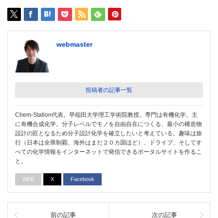
webmaster
投稿者の記事一覧
Chem-Station代表。早稲田大学理工学術院教授。専門は有機化学。主
に有機合成化学。分子レベルでモノを自由自在につくる、最小の構造物
設計の匠となるため分子設計化学を確立したいと考えている。趣味は旅
行（日本は全県制覇、海外はまだ２０カ国ほど）、ドライブ、そしてす
べての化学情報をインターネットで発信できるポータルサイトを作るこ
と。
WEB
X
Facebook
前の記事
次の記事