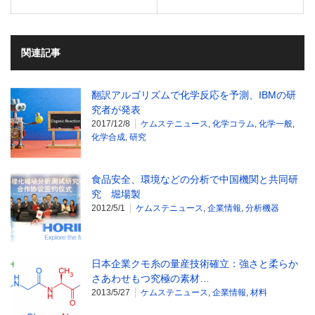
関連記事
翻訳アルゴリズムで化学反応を予測、IBMの研
究者が発表
2017/12/8
ケムステニュース
,
化学コラム
,
化学一般
,
化学合成
,
研究
食品安全、環境などの分析で中国機関と共同研
究 堀場製
2012/5/1
ケムステニュース
,
企業情報
,
分析機器
日本企業クモ糸の量産技術確立：強さと柔らか
さあわせもつ究極の素材…
2013/5/27
ケムステニュース
,
企業情報
,
材料