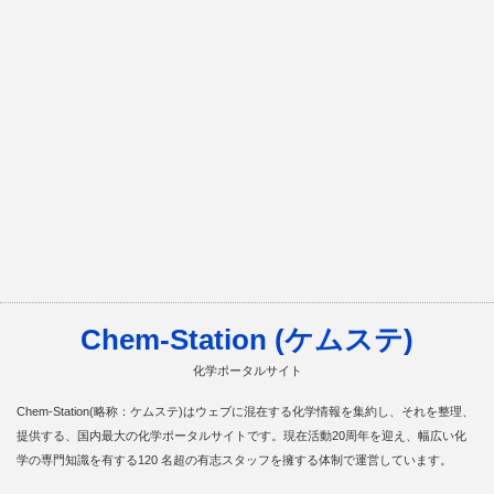
Chem-Station (ケムステ)
化学ポータルサイト
Chem-Station(略称：ケムステ)はウェブに混在する化学情報を集約し、それを整理、
提供する、国内最大の化学ポータルサイトです。現在活動20周年を迎え、幅広い化
学の専門知識を有する120 名超の有志スタッフを擁する体制で運営しています。