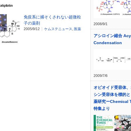
免疫系に捕そくされない超微粒
子の薬剤
2008/9/1
2005/9/12
ケムステニュース
,
医薬
アシロイン縮合 Acyl
Condensation
2009/7/6
オピオイド受容体、
シン受容体を標的と
薬研究ーChemical T
特集より