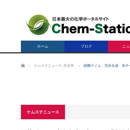
ホーム
ブログ
ニュ
ホーム
ケムステニュース
,
生化学
細菌ゲノム、完全合成 米チ
ケムステニュース