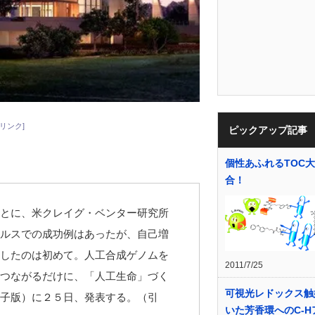
リンク]
ピックアップ記事
個性あふれるTOC
合！
とに、米クレイグ・ベンター研究所
ルスでの成功例はあったが、自己増
したのは初めて。人工合成ゲノムを
2011/7/25
つながるだけに、「人工生命」づく
可視光レドックス触
子版）に２５日、発表する。（引
いた芳香環へのC-H