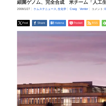
細菌ゲノム、完全合成 米チーム「人工
2008/1/27
ケムステニュース
,
生化学
Craig Venter
コメント:
Post
Share
Hatena
Pocket
RSS