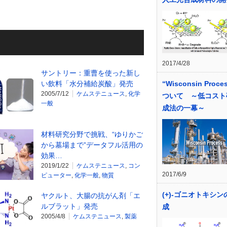
2017/4/28
サントリー：重曹を使った新し
“Wisconsin Proce
い飲料「水分補給炭酸」発売
2005/7/12
ケムステニュース
,
化学
ついて ～低コスト
一般
成法の一幕～
材料研究分野で挑戦、“ゆりかご
から墓場まで”データフル活用の
効果…
2019/1/22
ケムステニュース
,
コン
2017/6/9
ピューター
,
化学一般
,
物質
(+)-ゴニオトキシ
ヤクルト、大腸の抗がん剤「エ
ルブラット」発売
成
2005/4/8
ケムステニュース
,
製薬