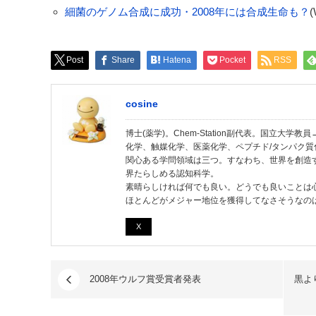
細菌のゲノム合成に成功・2008年には合成生命も？
(
Post
Share
Hatena
Pocket
RSS
cosine
博士(薬学)。Chem-Station副代表。国立大
化学、触媒化学、医薬化学、ペプチド/タンパク質
関心ある学問領域は三つ。すなわち、世界を創造
界たらしめる認知科学。
素晴らしければ何でも良い。どうでも良いことは
ほとんどがメジャー地位を獲得してなさそうなの
X
2008年ウルフ賞受賞者発表
黒よ