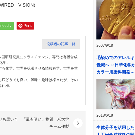
WIRED VISION)
feedly
Pin it
投稿者の記事一覧
2007/9/18
学教員→国研研究員にクラスチェンジ。専門は有機合成
毛染めでのアレルギ
化学。
低減へ ～日華化学
する化学、世界を拡張させる情報科学、世界を世
カラー用染料開発～
心底どうでも良い。興味・趣味は様々だが、その
は仕様。
2018/6/18
りも黒い？ 「最も暗い」物質 米大学
チーム作製
生体分子を活用した
人工光合成材料の開