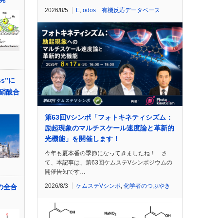
2026/8/5
E
,
odos 有機反応データベース
ss”に
硝酸合
第63回Vシンポ「フォトキネティシズム：
励起現象のマルチスケール速度論と革新的
光機能」を開催します！
今年も夏本番の季節になってきましたね！ さ
て、本記事は、第63回ケムステVシンポジウムの
開催告知です…
2026/8/3
ケムステVシンポ
,
化学者のつぶやき
ンの全合