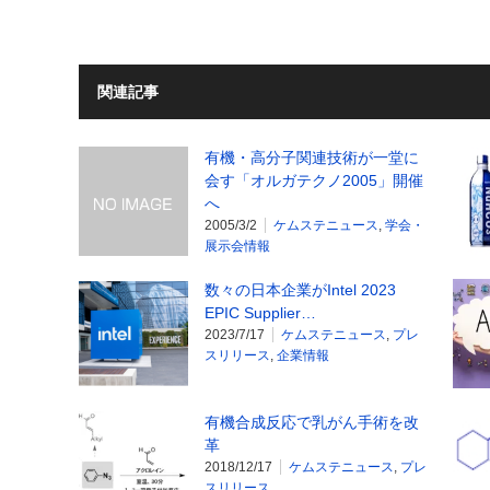
関連記事
有機・高分子関連技術が一堂に
会す「オルガテクノ2005」開催
へ
2005/3/2
ケムステニュース
,
学会・
展示会情報
数々の日本企業がIntel 2023
EPIC Supplier…
2023/7/17
ケムステニュース
,
プレ
スリリース
,
企業情報
有機合成反応で乳がん手術を改
革
2018/12/17
ケムステニュース
,
プレ
スリリース