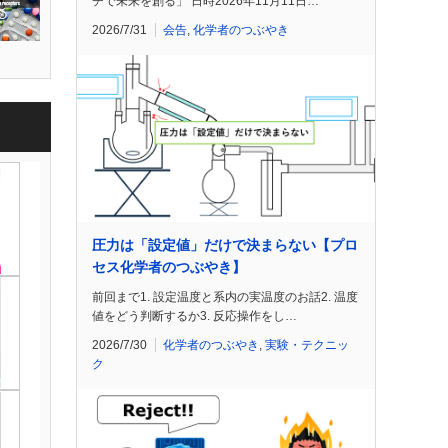
チで未来を創る」 日時2026年11月11日…
2026/7/31
会告
,
化学者のつぶやき
圧力は「設定値」だけで決まらない【プロ
セス化学者のつぶやき】
前回まで1. 設定温度と系内の実温度のお話2. 温度
値をどう判断するか3. 反応操作をし…
2026/7/30
化学者のつぶやき
,
実験・テクニッ
ク