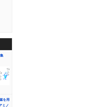
大集
媒を用
アミノ