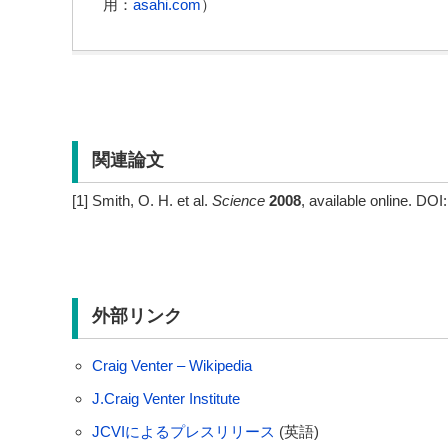
用：
asahi.com
）
関連論文
[1] Smith, O. H. et al.
Science
2008
, available online. DOI:
外部リンク
Craig Venter – Wikipedia
J.Craig Venter Institute
JCVIによるプレスリリース
(英語)