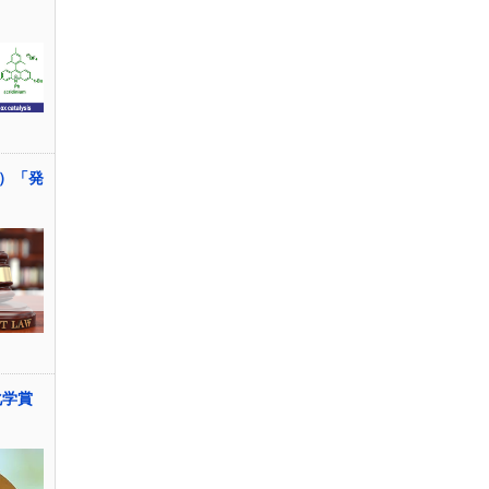
）「発
化学賞