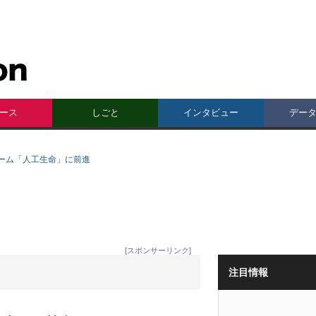
ース
しごと
インタビュー
デー
ーム「人工生命」に前進
[スポンサーリンク]
注目情報