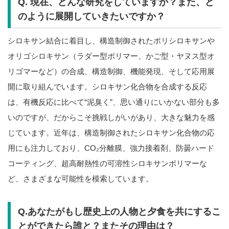
Q. 現在、どんな研究をしていますか？また、ど
のように展開していきたいですか？
シロキサン結合に着目し、構造制御されたポリシロキサンや
オリゴシロキサン（ラダー型ポリマー、かご型・ヤヌス型オ
リゴマーなど）の合成、構造制御、機能発現、そして応用展
開に取り組んでいます。シロキサン化合物を合成する反応
は、有機反応に比べて“泥臭く”、思い通りにいかない部分も多
いのですが、だからこそ挑戦しがいがあり、大きな魅力を感
じています。近年は、構造制御されたシロキサン化合物の応
用にも注力しており、CO₂分離膜、強力接着剤、防曇ハード
コーティング、超高耐熱性の可溶性シロキサンポリマーな
ど、さまざまな可能性を模索しています。
Q.あなたがもし歴史上の人物と夕食を共にするこ
とができたら誰と？またその理由は？