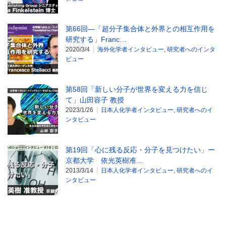
第66回―「超分子集合体と外界との相互作用を
研究する」Franc…
2020/3/4
海外化学者インタビュー
,
研究者へのインタ
ビュー
第58回「新しい分子が世界を変える力を信じ
て」山田容子 教授
2023/1/26
日本人化学者インタビュー
,
研究者へのイ
ンタビュー
第19回「心に残る反応・分子を見つけたい」ー
京都大学 依光英樹准…
2013/3/14
日本人化学者インタビュー
,
研究者へのイ
ンタビュー