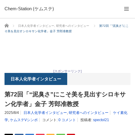
Chem-Station (ケムステ)
ホーム
日本人化学者インタビュー
,
研究者へのインタビュー
第72回「“泥臭さ”にこ
そ美を見出すシロキサン化学者」金子 芳郎准教授
[スポンサーリンク]
日本人化学者インタビュー
第72回「“泥臭さ”にこそ美を見出すシロキサ
ン化学者」金子 芳郎准教授
2025/8/4
日本人化学者インタビュー
,
研究者へのインタビュー
ケイ素化
学
,
ケムステVシンポ
コメント:
0 コメント
投稿者:
spectol21