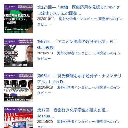
第124回―「生物・医療応用を見据えたマイク
ロ流体システムの開発…
2020/10/11
海外化学者インタビュー
,
研究者へのイン
タビュー
第57回―「アニオン認識の超分子化学」Phil
Gale教授
2020/2/13
海外化学者インタビュー
,
研究者へのイン
タビュー
第96回―「発光機能を示す超分子・ナノマテリ
アル」Luisa D…
2020/6/18
海外化学者インタビュー
,
研究者へのイン
タビュー
第17回 音楽好き化学学生が選んだ道…
Joshua…
2011/5/20
海外化学者インタビュー
,
研究者へのイン
タビュー