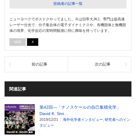
投稿者の記事一覧
ニューヨークでポスドクやってました。今は旧帝大JKJ。専門は超高速
レーザー分光で、分子集合体の電子ダイナミクスや、有機固体と無機固
体の境界、化学反応の実時間観測に特に興味を持っています。
WEB
X
前の記事
次の記事
関連記事
第42回―「ナノスケールの自己集積化学」
David K. Smi…
2019/12/21
海外化学者インタビュー
,
研究者へのイン
タビュー