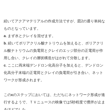
続いてアクアマテリアルの作成方法ですが、図2の通り単純な
ものとなっています。
a
. まず水とクレイを混ぜます。
b
. 続いてポリアクリル酸ナトリウムを加えると、ポリアクリ
ル酸ナトリウムの負電荷とクレイのエッジ部分の正電荷が作
用し合い、クレイの層状構造がはがれて分散します。
c
. ここに両末端デンドロン化高分子を加えると、デンドロン
化高分子末端の正電荷とクレイの負電荷が引き合い、ネット
ワークが形成されます。
この
c
のステップにおいては、ただちにネットワーク形成が進
行するようで、ＴＶニュースの映像では5秒程度で攪拌が止ま
るほどでした。