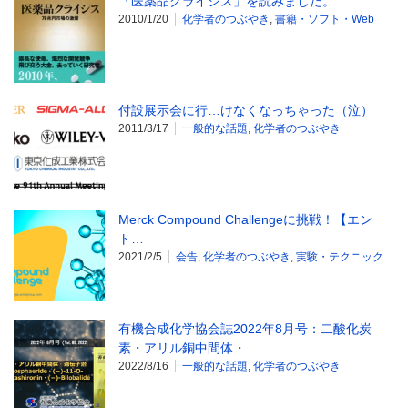
「医薬品クライシス」を読みました。
2010/1/20
化学者のつぶやき
,
書籍・ソフト・Web
付設展示会に行…けなくなっちゃった（泣）
2011/3/17
一般的な話題
,
化学者のつぶやき
Merck Compound Challengeに挑戦！【エン
ト…
2021/2/5
会告
,
化学者のつぶやき
,
実験・テクニック
有機合成化学協会誌2022年8月号：二酸化炭
素・アリル銅中間体・…
2022/8/16
一般的な話題
,
化学者のつぶやき