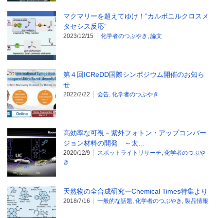
マクマリーを超えてゆけ！”カルボニルクロスメ
タセシス反応”
2023/12/15
化学者のつぶやき
,
論文
第４回ICReDD国際シンポジウム開催のお知ら
せ
2022/2/22
会告
,
化学者のつぶやき
高効率な可視－紫外フォトン・アップコンバー
ジョン材料の開発 ～太…
2020/12/9
スポットライトリサーチ
,
化学者のつぶや
き
天然物の全合成研究ーChemical Times特集より
2018/7/16
一般的な話題
,
化学者のつぶやき
,
製品情報