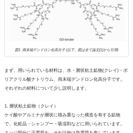
図1. 両末端デンドロン化高分子 (以下、図は全て論文[1]から引用)
まず、用いられている材料は、水・層状粘土鉱物(クレイ)・ポ
リアクリル酸ナトリウム、両末端デンドロン化高分子です。
それぞれの材料について少し説明します。
1. 層状粘土鉱物（クレイ）
ケイ酸やアルミナが層状に積み重なった構造を有する鉱物
で、化粧品・シャンプー・吸湿剤などに用いられています。
エッジ部分に正電荷を、それ以外は負電荷を有しています。