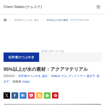
Chem-Station (ケムステ)
ホーム
化学者のつぶやき
,
論文
95%以上が水の素材：アクアマテリアル
[スポンサーリンク]
化学者のつぶやき
95%以上が水の素材：アクアマテリアル
2010/2/1
化学者のつぶやき
,
論文
Nature
,
ゲル
,
デンドリマー
,
超分子
,
高
分子
投稿者:
suiga