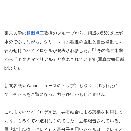
東京大学の
相田卓三
教授のグループから、組成の95%以上が
水分でありながら、シリコンゴム程度の強度と自己修復性を
[1]
合わせ持つハイドロゲルが発表されました。
その高含水率
から
「アクアマテリアル」
と命名されています(写真は毎日新
聞より)。
新聞各紙やYahoo!ニュースのトップにも取り上げられたの
で、そちらをご覧になった方も多いかもしれません。
これまでのハイドロゲルは、共有結合による架橋を利用して
おり、もろくて不透明なものでした。近年報告されている、
層状粘土鉱物（クレイ）と高分子を用いたゲルは、クレイと