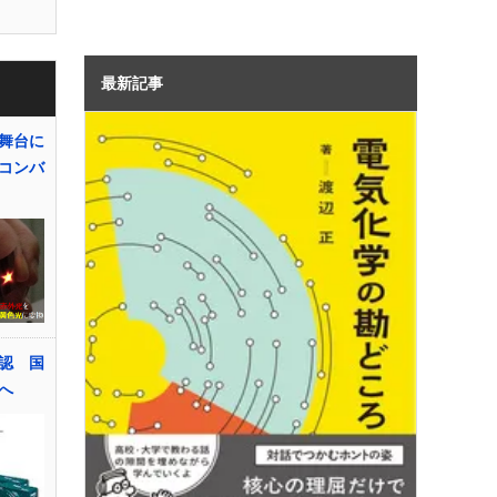
最新記事
舞台に
コンバ
認 国
へ