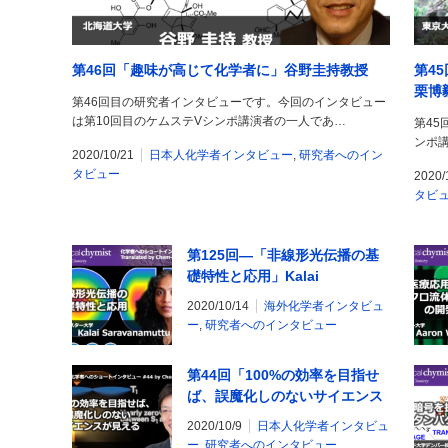
第46回「趣味が高じて化学者に」谷野圭持教授
第4
栗博
第46回目の研究者インタビューです。今回のインタビュー
は第10回目のケムステVシンポ講演者の一人であ…
第45
ンポ
2020/10/21
日本人化学者インタビュー
,
研究者へのイン
タビュー
2020/
タビ
第125回―「非線形光伝播の基
礎特性と応用」Kalai
Saravanamuttu教授
2020/10/14
海外化学者インタビュ
ー
,
研究者へのインタビュー
第44回「100%の効率を目指せ
ば、誤魔化しのないサイエンス
が見える」安達千波矢教授
2020/10/9
日本人化学者インタビュ
ー
,
研究者へのインタビュー