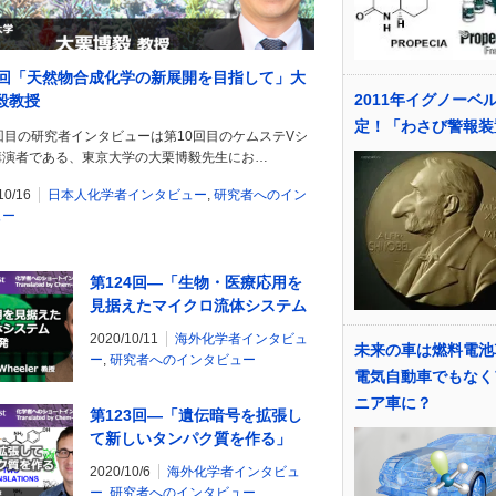
5回「天然物合成化学の新展開を目指して」大
2011年イグノーベ
毅教授
定！「わさび警報装
回目の研究者インタビューは第10回目のケムステVシ
講演者である、東京大学の大栗博毅先生にお…
10/16
日本人化学者インタビュー
,
研究者へのイン
ュー
第124回―「生物・医療応用を
見据えたマイクロ流体システム
の開発」Aaron Wheeler教授
2020/10/11
海外化学者インタビュ
未来の車は燃料電池
ー
,
研究者へのインタビュー
電気自動車でもなく
ニア車に？
第123回―「遺伝暗号を拡張し
て新しいタンパク質を作る」
Nick Fisk教授
2020/10/6
海外化学者インタビュ
ー
,
研究者へのインタビュー