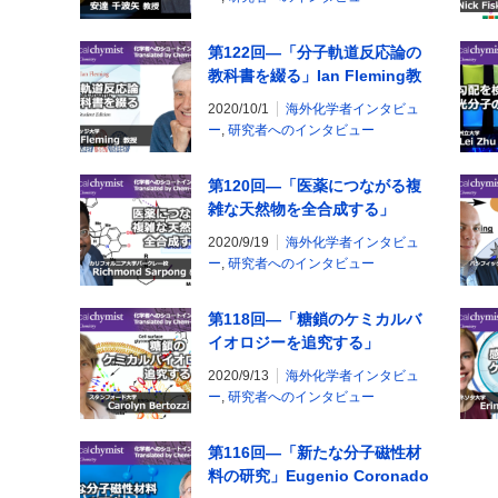
第122回―「分子軌道反応論の
教科書を綴る」Ian Fleming教
授
2020/10/1
海外化学者インタビュ
ー
,
研究者へのインタビュー
第120回―「医薬につながる複
雑な天然物を全合成する」
Richmond Sarpong教授
2020/9/19
海外化学者インタビュ
ー
,
研究者へのインタビュー
第118回―「糖鎖のケミカルバ
イオロジーを追究する」
Carolyn Bertozzi教授
2020/9/13
海外化学者インタビュ
ー
,
研究者へのインタビュー
第116回―「新たな分子磁性材
料の研究」Eugenio Coronado