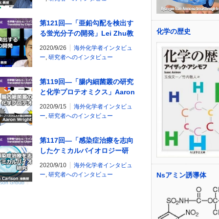
第121回―「亜鉛勾配を検出す
化学の歴史
る蛍光分子の開発」Lei Zhu教
授
2020/9/26
海外化学者インタビュ
ー
,
研究者へのインタビュー
第119回―「腸内細菌叢の研究
と化学プロテオミクス」Aaron
Wright博士
2020/9/15
海外化学者インタビュ
ー
,
研究者へのインタビュー
第117回―「感染症治療を志向
したケミカルバイオロジー研
究」Erin Carlson准教授
2020/9/10
海外化学者インタビュ
Nsアミン誘導体
ー
,
研究者へのインタビュー