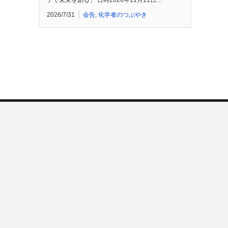
チで未来を創る」 日時2026年11月11日…
2026/7/31
会告
,
化学者のつぶやき