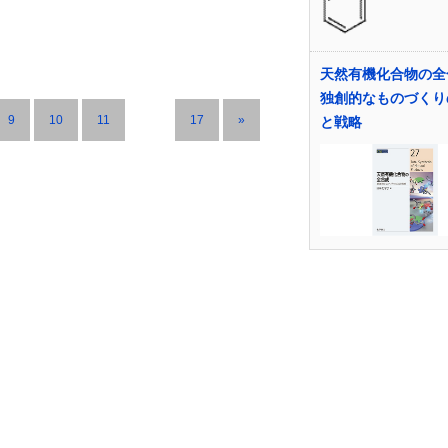
天然有機化合物の全
独創的なものづくり
9
10
11
…
17
»
と戦略