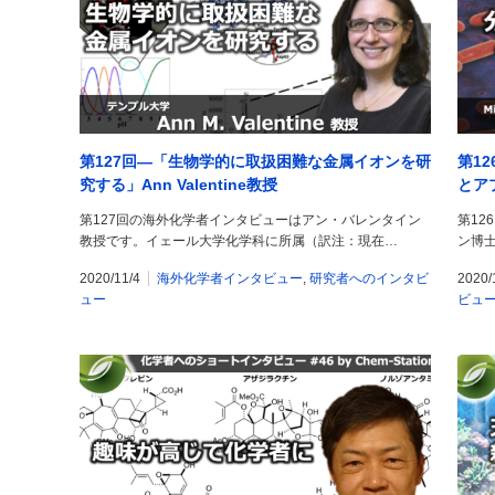
第127回―「生物学的に取扱困難な金属イオンを研
第1
究する」Ann Valentine教授
とアプ
第127回の海外化学者インタビューはアン・バレンタイン
第1
教授です。イェール大学化学科に所属（訳注：現在…
ン博
2020/11/4
海外化学者インタビュー
,
研究者へのインタビ
2020/
ュー
ビュ