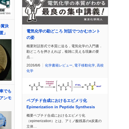
ル賞決
電気化学の勘どころ 対話でつかむホント
置」
の姿
概要対話形式で本質に迫る，電気化学の入門書．
勘どころを押さえれば，複雑に見える現象の要
点…
2026/8/6
化学書籍レビュー
,
電子移動化学
,
高校
化学
車でも
アンモ
ペプチド合成におけるエピメリ化
Epimerization in Peptide Synthesis
概要ペプチド合成におけるエピメリ化
（epimerization）とは、アミノ酸残基のα炭素の
立体…