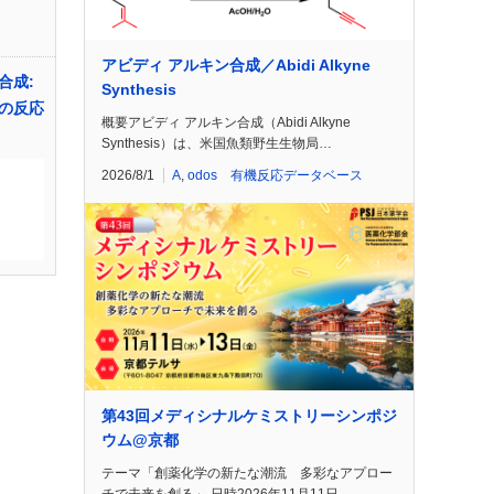
アビディ アルキン合成／Abidi Alkyne
合成:
Synthesis
の反応
概要アビディ アルキン合成（Abidi Alkyne
Synthesis）は、米国魚類野生生物局…
2026/8/1
A
,
odos 有機反応データベース
第43回メディシナルケミストリーシンポジ
ウム@京都
テーマ「創薬化学の新たな潮流 多彩なアプロー