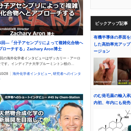
ピックアップ記事
有機半導体の界面を
26回―「分子アセンブリによって複雑化合物へ
した高効率光アップ
ローチする」Zachary Aron博士
ージョン
26回の海外化学者インタビューはザッカリー・アーロ
士です。インディアナ大学ブルーミントン校の…
10/28
海外化学者インタビュー
,
研究者へのインタ
ー
のむ発毛薬の輸入承
内初、年内にも発売