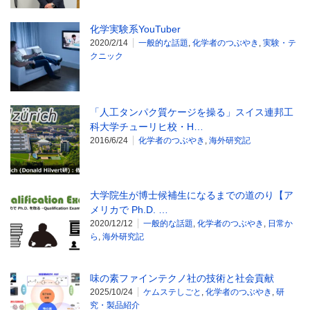
化学実験系YouTuber
2020/2/14
一般的な話題
,
化学者のつぶやき
,
実験・テ
クニック
「人工タンパク質ケージを操る」スイス連邦工
科大学チューリヒ校・H…
2016/6/24
化学者のつぶやき
,
海外研究記
大学院生が博士候補生になるまでの道のり【ア
メリカで Ph.D. …
2020/12/12
一般的な話題
,
化学者のつぶやき
,
日常か
ら
,
海外研究記
味の素ファインテクノ社の技術と社会貢献
2025/10/24
ケムステしごと
,
化学者のつぶやき
,
研
究・製品紹介