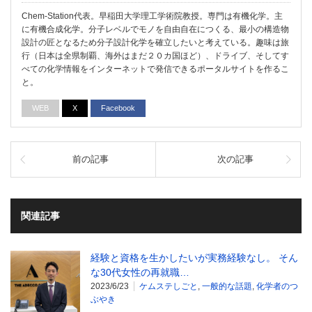
Chem-Station代表。早稲田大学理工学術院教授。専門は有機化学。主
に有機合成化学。分子レベルでモノを自由自在につくる、最小の構造物
設計の匠となるため分子設計化学を確立したいと考えている。趣味は旅
行（日本は全県制覇、海外はまだ２０カ国ほど）、ドライブ、そしてす
べての化学情報をインターネットで発信できるポータルサイトを作るこ
と。
WEB
X
Facebook
前の記事
次の記事
関連記事
経験と資格を生かしたいが実務経験なし。 そん
な30代女性の再就職…
2023/6/23
ケムステしごと
,
一般的な話題
,
化学者のつ
ぶやき