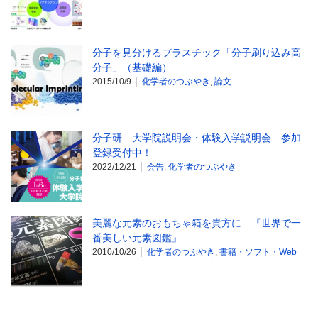
分子を見分けるプラスチック「分子刷り込み高
分子」（基礎編）
2015/10/9
化学者のつぶやき
,
論文
分子研 大学院説明会・体験入学説明会 参加
登録受付中！
2022/12/21
会告
,
化学者のつぶやき
美麗な元素のおもちゃ箱を貴方に―『世界で一
番美しい元素図鑑』
2010/10/26
化学者のつぶやき
,
書籍・ソフト・Web