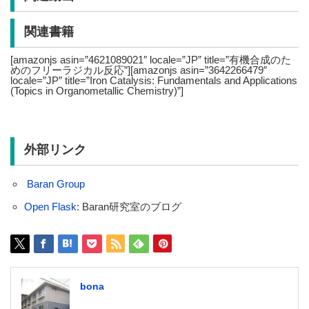
関連書籍
[amazonjs asin=”4621089021″ locale=”JP” title=”有機合成のた
めのフリーラジカル反応”][amazonjs asin=”3642266479″
locale=”JP” title=”Iron Catalysis: Fundamentals and Applications
(Topics in Organometallic Chemistry)”]
外部リンク
Baran Group
Open Flask
: Baran研究室のブログ
bona