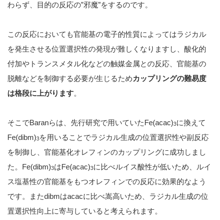
わらず、目的の反応の”邪魔”をするのです。
この反応においても官能基の電子的性質によってはラジカル
を発生させる位置選択性の発現が難しくなりますし、酸化的
付加やトランスメタル化などの触媒金属との反応、官能基の
脱離などを制御する必要が生じるため
カップリングの難易度
は格段に上がります
。
そこでBaranらは、先行研究で用いていたFe(acac)
に換えて
3
Fe(dibm)
を用いることでラジカル生成の位置選択性や副反応
3
を制御し、官能基化オレフィンのカップリングに成功しまし
た。Fe(dibm)
はFe(acac)
に比べルイス酸性が低いため、ルイ
3
3
ス塩基性の官能基をもつオレフィンでの反応に効果的なよう
です。またdibmはacacに比べ嵩高いため、ラジカル生成の位
置選択性向上に寄与していると考えられます。