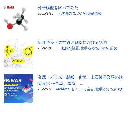
分子模型を比べてみた
2016/9/21
化学者のつぶやき
,
製品情報
N-オキシドの性質と創薬における活用
2024/6/11
一般的な話題
,
化学者のつぶやき
,
論文
金属・ガラス・製紙・化学・土石製品業界の脱
炭素化 〜合成、焼成、…
2022/2/7
archives
,
セミナー
,
会告
,
化学者のつぶやき