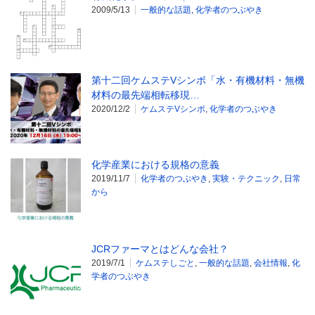
2009/5/13
一般的な話題
,
化学者のつぶやき
第十二回ケムステVシンポ「水・有機材料・無機
材料の最先端相転移現…
2020/12/2
ケムステVシンポ
,
化学者のつぶやき
化学産業における規格の意義
2019/11/7
化学者のつぶやき
,
実験・テクニック
,
日常
から
JCRファーマとはどんな会社？
2019/7/1
ケムステしごと
,
一般的な話題
,
会社情報
,
化
学者のつぶやき