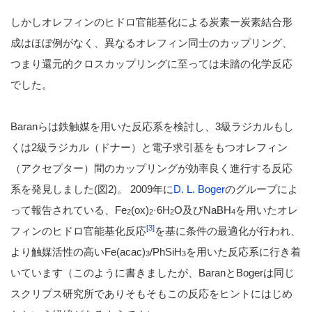
しかしオレフィンのヒドロ官能基化による炭素ー炭素結合形
成はほぼ例がなく、異なるオレフィン同士のカップリング、
つまり還元的クロスカップリングに至っては未踏の化学反応
でした。
Baranらは鉄触媒を用いた反応系を検討し、3級ラジカルもし
くは2級ラジカル（ドナー）と電子求引基をもつオレフィン
（アクセプター）間のカップリングが効率良く進行する反応
系を発見しました(図2)。 2009年に
D. L. Boger
のグループによ
って報告されている、Fe
(ox)
·6H
O及びNaBH
を用いたオレ
2
2
2
4
[3]
フィンのヒドロ官能基化反応
を基に条件の最適化が行われ、
より触媒活性の高いFe(acac)
/PhSiH
を用いた反応系に行き着
3
3
いています（このように書きましたが、BaranとBogerは同じ
スクリプス研究所でありそもそもこの反応をヒントにはじめ