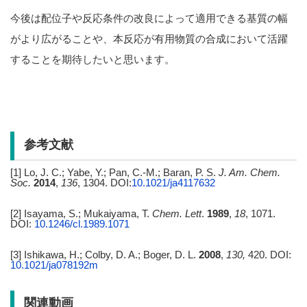
今後は配位子や反応条件の改良によって適用できる基質の幅
がより広がることや、本反応が有用物質の合成において活躍
することを期待したいと思います。
参考文献
[1] Lo, J. C.; Yabe, Y.; Pan, C.-M.; Baran, P. S.
J. Am. Chem.
Soc.
2014
,
136
, 1304. DOI:
10.1021/ja4117632
[2] Isayama, S.; Mukaiyama, T.
Chem. Lett
.
1989
,
18
, 1071.
DOI:
10.1246/cl.1989.1071
[3] Ishikawa, H.; Colby, D. A.; Boger, D. L.
2008
,
130,
420. DOI:
10.1021/ja078192m
関連動画