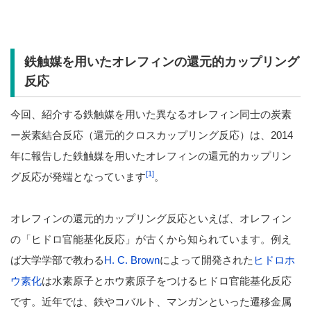
鉄触媒を用いたオレフィンの還元的カップリング
反応
今回、紹介する鉄触媒を用いた異なるオレフィン同士の炭素
ー炭素結合反応（還元的クロスカップリング反応）は、2014
年に報告した鉄触媒を用いたオレフィンの還元的カップリン
[1]
グ反応が発端となっています
。
オレフィンの還元的カップリング反応といえば、オレフィン
の「ヒドロ官能基化反応」が古くから知られています。例え
ば大学学部で教わる
H. C. Brown
によって開発された
ヒドロホ
ウ素化
は水素原子とホウ素原子をつけるヒドロ官能基化反応
です。近年では、鉄やコバルト、マンガンといった遷移金属