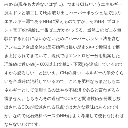
占める(現在も大差ないはず…)。つまりCH
というエネルギー
4
源をドンと加工してH
を取り出しハーバーボッシュ法で別の
2
エネルギー源であるNH
に変えるのですが、そのH
(=プロト
3
2
ン＋電子)の供給に一番ゼニがかかってる。当然このゼニを無
駄にするわけにはいかないためにハーバーボッシュ法を含む
アンモニア合成全体の反応効率は長い歴史の中で極限まで磨
き上げられてきていて、現代ではエントロピー分を勘案した
理論値に近い値(～60%以上(文献1・下図))を達成しているので
すから恐ろしい…とはいえ、CH
の持つエネルギーの半分くら
4
いを合成時に消耗しているので、これを肥料ならまだしもエ
ネルギーとして使用するのはやや不経済であると言わざるを
得ません。もちろんその過程でCCSなど関連技術が発展し放
出されるCO
が低減される観点では大きな意味はあるのです
2
が。なので化石燃料ベースのNH
はよく考慮して使わなければ
3
ならないわけです。