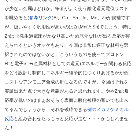
が少ない金属はどれか。筆者がよく使う酸化還元電位リスト
を眺めると(
参考リンク
)Bi、Co、Sn、In、Mn、Znが候補です
が、扱いやすく汎用性が高いのはZn,Mn(とSn)でしょう。特に
ZnはH
発生過電圧がかなり高いため厄介なH
が出る反応が抑
2
2
えられるというオマケもあり、今回は非常に適正な材料を選
択されたのではないかと。こういうものを使ってプロトン
+
ー
H
と電子e
+(金属材料としての還元)エネルギーが関わる反応
をどう設計し制御しエネルギー経済的につくりあげるかが低
コストなアンモニア合成の肝になるのですが、今回はそれを
実証出来た点で大きな意義があると思われます。ややZnの反
応率が低いのはまぁおそらく表面に酸化被膜の類いでも出来
てるんでしょうから、それを破砕できる
例のメカノケミカル
反応
と組み合わせたらもっと反応が進む・・・かもしれませ
ん！