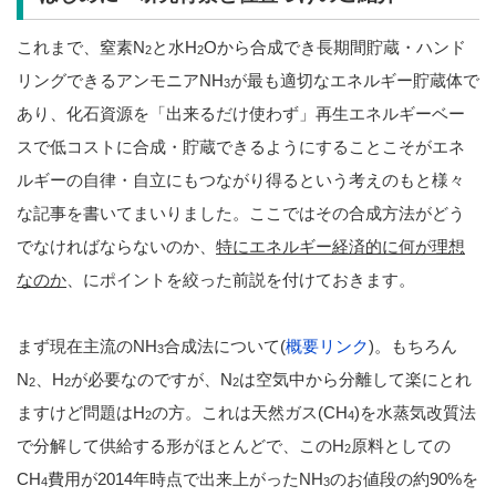
これまで、窒素N
と水H
Oから合成でき長期間貯蔵・ハンド
2
2
リングできるアンモニアNH
が最も適切なエネルギー貯蔵体で
3
あり、化石資源を「出来るだけ使わず」再生エネルギーベー
スで低コストに合成・貯蔵できるようにすることこそがエネ
ルギーの自律・自立にもつながり得るという考えのもと様々
な記事を書いてまいりました。ここではその合成方法がどう
でなければならないのか、
特にエネルギー経済的に何が理想
なのか
、にポイントを絞った前説を付けておきます。
まず現在主流のNH
合成法について(
概要リンク
)。もちろん
3
N
、H
が必要なのですが、N
は空気中から分離して楽にとれ
2
2
2
ますけど問題はH
の方。これは天然ガス(CH
)を水蒸気改質法
2
4
で分解して供給する形がほとんどで、このH
原料としての
2
CH
費用が2014年時点で出来上がったNH
のお値段の約90%を
4
3