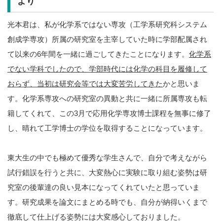
より
光本君は、私が化学系ではない専攻（工学系研究科システム
創成学専攻）所属の研究室を主宰していた時に学部配属され
て以来の6年間を一緒に過ごしてきたことになります。
化学系
でない学科でしたので、学部時代には化学の科目を履修して
おらず、当初は研究会等では大変苦労してきた
かと思いま
す。化学系専攻への研究室の異動と共に一緒に所属専攻も転
籍してくれて、この3月で応用化学専攻博士課程を無事に修了
し、晴れて工学博士の学位を取得することになっています。
東大生の中でも極めて優秀な学生さんで、自分で考えながら
試行錯誤を行うと共に、大変熱心に実験に取り組む姿勢は研
究室の後輩達の良い見本になってくれていたと思っていま
す。研究成果を論文にまとめる時でも、自分が納得いくまで
徹底して仕上げる姿勢には大変感心しておりました。