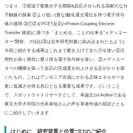
つまり、①室温で窒素分子を開裂&反応させられる高耐久な分
子触媒の探索 ②より低い(貴な)酸化還元電位を持つ電子供与
体の適用 ③①②をPCET反応(=Proton-Coupling Electron
Transfer 後述)に基づき「まとめる」ことの出来る”メディエー
ター”開発、 の3点(③は近年研究対象に組み込まれたもよう)。
今回ご紹介する成果はこれまで磨き上げてきた①を使い②汎
用性が高く商売に乗り得る電子供与体を使い、③メディエー
ターの機構を探って反応の完成度を向上させる足がかりを築
いたもの。これはアンモニア合成にかかる正味エネルギーを
更に低減させ得る糸口となる重要な成果です。ということ
で、スポットライトリサーチとして、本論文1st Authorである
東京大学大学院の光本泰知さんの声を筆者作成の前説ととも
にご紹介していきます。
はじめに 研究背景と位置づけのご紹介