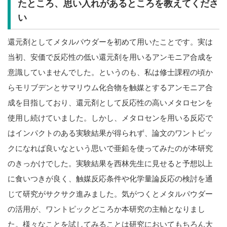
たところ、思い入れがあるところを教えてくださ
い
還元剤としてメタルパウダーを初めて用いたことです。実は
当初、安価で反応性の低い還元剤を用いるアンモニア合成を
意識していませんでした。というのも、私は修士課程の頃か
らモリブデンとサマリウム化合物を触媒とするアンモニア合
成を目指しており、還元剤として反応性の高いメタロセンを
使用し続けていました。しかし、メタロセンを用いる反応で
はインパクトのある実験結果が得られず、論文のワントピッ
クになれば良いなという思いで亜鉛を使ってみたのが本研究
のきっかけでした。実験結果を西林先生に見せると予想以上
に食いつきが良く、触媒反応条件や化学量論反応の検討を通
じて研究がサクサク進みました。気がつくとメタルパウダー
の活用が、ワントピックどころか本研究の主軸となりまし
た。
様々なことを試してみることは研究においてもちろん大