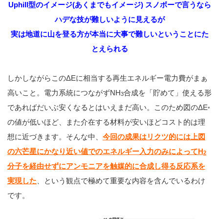
Uphill型のイメージ(あくまでもイメージ) スノボーで言うなら
ハデな技が難しいように見えるが
実は地道に山を登る方が本当に大事で難しいということにた
とえられる
しかしながらこのΔEに相当する再生エネルギー電力費がまぁ
高いこと。電力系統につながずNH
合成を「貯めて」使える形
3
であればだいぶ安くなるとはいえまだ高い。このため図のΔE
*
の値が低いほど、また介在する材料が安いほどコスト的は理
想に近づきます。そんな中、
今回の成果はリクツ的には上図
の六芒星にかなり近い値でのエネルギー入力のみによってH
2
分子を経由せずにアンモニアを触媒的に合成し得る反応系を
実現した
、という観点で極めて重要な内容を含んでいるわけ
です。