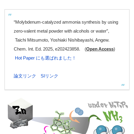
“Molybdenum-catalyzed ammonia synthesis by using
zero-valent metal powder with alcohols or water”,
Taichi Mitsumoto, Yoshiaki Nishibayashi, Angew.
Chem. Int. Ed. 2025, e202423858. (
Open Access
)
Hot Paper にも選ばれました！
論文リンク
SIリンク