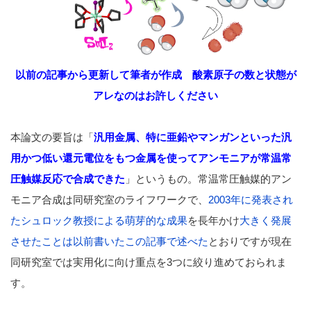
以前の記事から更新して筆者が作成 酸素原子の数と状態が
アレなのはお許しください
本論文の要旨は「
汎用金属、特に亜鉛やマンガンといった汎
用かつ低い還元電位をもつ金属を使ってアンモニアが常温常
圧触媒反応で合成できた
」というもの。常温常圧触媒的アン
モニア合成は同研究室のライフワークで、
2003年に発表され
たシュロック教授による萌芽的な成果
を長年かけ
大きく発展
させたことは以前書いたこの記事で述べた
とおりですが現在
同研究室では実用化に向け重点を3つに絞り進めておられま
す。