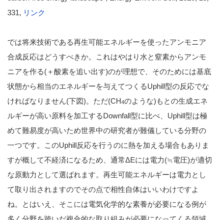
331,
リンク
では将来技術である再生可能エネルギーを使ったアンモニア
合成反応はどうすべきか。これはやはり水と窒素からアンモ
ニアを作る(＋酸素を追い出す)のが理想で、そのためには基底
状態から相当のエネルギーを与えてつくるUphill型の反応でな
ければなりません(下図)。ただ(CH
のような)もとの生成エネ
4
ルギーが高い原料を加工するDownfall型に比べ、Uphill型は極
めて難易度が高いため世界中の研究者が難儀している分野の
一つです。このUphill反応を行うのに熱を加える場合もありま
すが概して不経済になるため、通常ΔEには電力(≒電圧)が適切
な原動力として選ばれます。再生可能エネルギーは電力とし
て取り出されますのでその点で相性自体はいいわけですよ
ね。とはいえ、そこには電気化学的な素養が必要になる例が
多く分野を跨いだ複合的な取り組みが必要になってくる領域