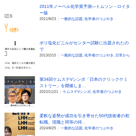
2011年ノーベル化学賞予測―トムソン・ロイタ
ー版
2011/9/23
一般的な話題
,
化学者のつぶやき
ポリ塩化ビニルがセンター試験に出題されたの
で
2013/2/15
一般的な話題
,
化学者のつぶやき
,
日常から
第34回ケムステVシンポ「日本のクリックケミ
ストリー」を開催しま…
2022/11/21
ケムステVシンポ
,
化学者のつぶやき
柔軟な姿勢が成功を引き寄せた50代技術者の初
転職。現職と同等の待…
2024/9/25
一般的な話題
,
化学者のつぶやき