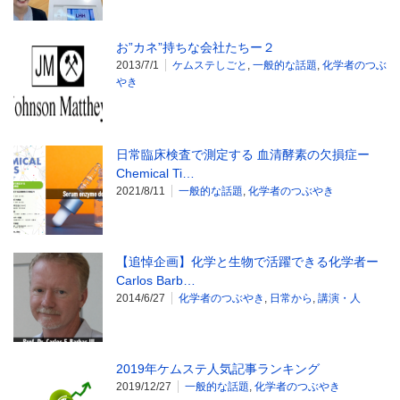
お”カネ”持ちな会社たちー２
2013/7/1
ケムステしごと
,
一般的な話題
,
化学者のつぶ
やき
日常臨床検査で測定する 血清酵素の欠損症ー
Chemical Ti…
2021/8/11
一般的な話題
,
化学者のつぶやき
【追悼企画】化学と生物で活躍できる化学者ー
Carlos Barb…
2014/6/27
化学者のつぶやき
,
日常から
,
講演・人
2019年ケムステ人気記事ランキング
2019/12/27
一般的な話題
,
化学者のつぶやき