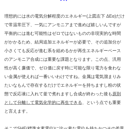
理想的には水の電気分解程度のエネルギー(上図左下 ΔEα)だけ
で常温常圧下、一気にアンモニアまで進めば嬉しいんですが
平衡的には進む可能性はゼロではないものの非現実的な時間
がかかるため、結局追加エネルギーが必要で、その追加分が
小さくても反応が進む系を組めるかが再生エネルギーベース
のアンモニア合成には重要な課題となります。この点、汎用
性が高く廉価で、ゼロ価に戻す時に可能な限り電力を食わな
い金属が使えれば一番いいわけですね。金属は電気溜まりみ
たいなもんで存在するだけでエネルギーを持ちますし粉の状
態で反応液に入れて釜で煮れますし合成が終わった後も
原則
として分離して電気化学的に再生できる
、という点でも重要
と言えます。
そこでSHE(標準水素電位)に比べ卑な電位を持ちかつその差異