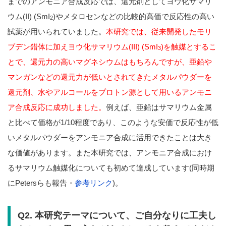
までのアンモニア合成反応では、還元剤としてヨウ化サマリ
ウム(II) (SmI
)やメタロセンなどの比較的高価で反応性の高い
2
試薬が用いられていました。
本研究では、従来開発したモリ
ブデン錯体に加えヨウ化サマリウム(III) (SmI
)を触媒とするこ
3
とで、還元力の高いマグネシウムはもちろんですが、亜鉛や
マンガンなどの還元力が低いとされてきたメタルパウダーを
還元剤、水やアルコールをプロトン源として用いるアンモニ
ア合成反応に成功しました。
例えば、亜鉛はサマリウム金属
と比べて価格が1/10程度であり、このような安価で反応性が低
いメタルパウダーをアンモニア合成に活用できたことは大き
な価値があります。また本研究では、アンモニア合成におけ
るサマリウム触媒化についても初めて達成しています(同時期
にPetersらも報告・
参考リンク
)。
Q2. 本研究テーマについて、ご自分なりに工夫し