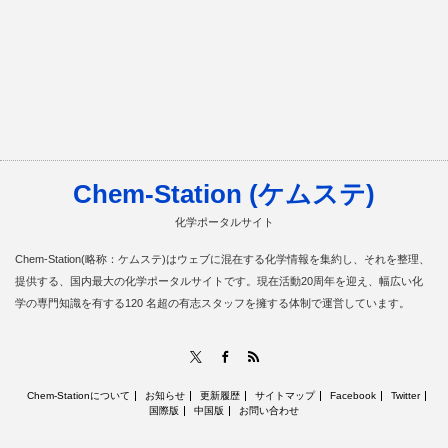
Chem-Station (ケムステ)
化学ポータルサイト
Chem-Station(略称：ケムステ)はウェブに混在する化学情報を集約し、それを整理、
提供する、国内最大の化学ポータルサイトです。現在活動20周年を迎え、幅広い化
学の専門知識を有する120 名超の有志スタッフを擁する体制で運営しています。
RSS
X
Facebook
Chem-Stationについて
お知らせ
更新履歴
サイトマップ
Facebook
Twitter
国際版
中国版
お問い合わせ