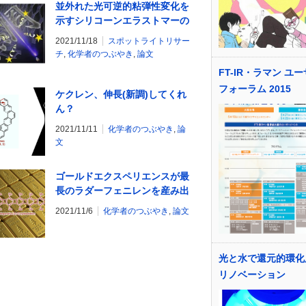
並外れた光可逆的粘弾性変化を
示すシリコーンエラストマーの
開発～市販のレーザーポインタ
2021/11/18
スポットライトリサー
ーをあてるだけで簡単にはがせ
チ
,
化学者のつぶやき
,
論文
る解体性粘接着剤用途に期待～
FT-IR・ラマン ユ
フォーラム 2015
ケクレン、伸長(新調)してくれ
ん？
2021/11/11
化学者のつぶやき
,
論
文
ゴールドエクスペリエンスが最
長のラダーフェニレンを産み出
す
2021/11/6
化学者のつぶやき
,
論文
光と水で還元的環化
リノベーション