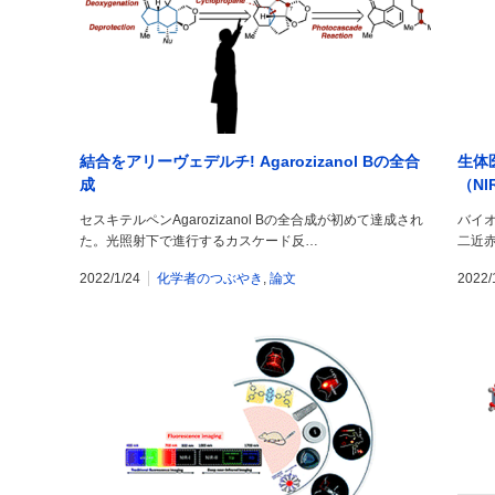
結合をアリーヴェデルチ! Agarozizanol Bの全合
生体
成
（N
セスキテルペンAgarozizanol Bの全合成が初めて達成され
バイ
た。光照射下で進行するカスケード反…
二近赤
2022/1/24
化学者のつぶやき
,
論文
2022/