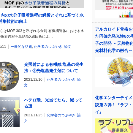
F 内の水分子吸着過程の解析とそれに基づく水
捕集技術の向上
アルカロイド骨格を
hi らはMOF-303と呼ばれる金属-有機構造体における水
た円偏光発光性8の
の吸着過程を単結晶X線回折によ…
子の開発 ～天然物
1/11
一般的な話題
,
化学者のつぶやき
,
論文
光材料化学の融合～
光照射による有機酸/塩基の発生
法：②光塩基発生剤について
2021/12/10
化学者のつぶやき
,
論
文
化学エンターテイメ
ヘテロ環、光当てたら、減って
説第３弾！『ラブ・
る環
イ』
2021/11/25
化学者のつぶやき
,
論
文