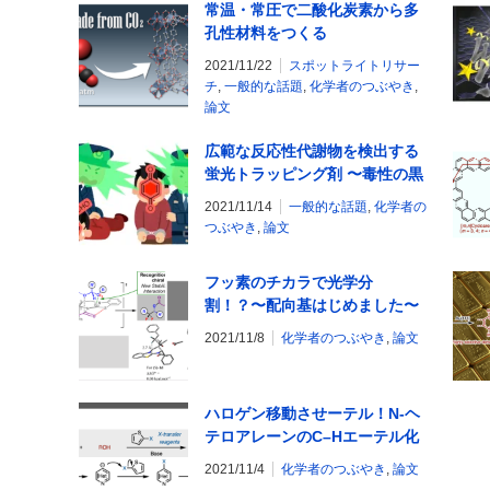
常温・常圧で二酸化炭素から多
孔性材料をつくる
2021/11/22
スポットライトリサー
チ
,
一般的な話題
,
化学者のつぶやき
,
論文
広範な反応性代謝物を検出する
蛍光トラッピング剤 〜毒性の黒
幕を捕まえろ〜
2021/11/14
一般的な話題
,
化学者の
つぶやき
,
論文
フッ素のチカラで光学分
割！？〜配向基はじめました〜
2021/11/8
化学者のつぶやき
,
論文
ハロゲン移動させーテル！N-ヘ
テロアレーンのC–Hエーテル化
2021/11/4
化学者のつぶやき
,
論文