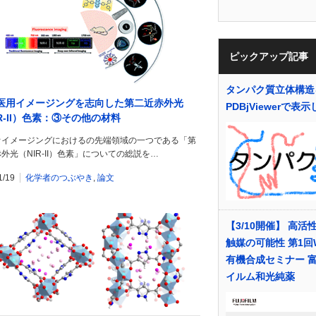
ピックアップ記事
タンパク質立体構造
医用イメージングを志向した第二近赤外光
PDBjViewerで表
IR-II）色素：③その他の材料
オイメージングにおけるの先端領域の一つである「第
外光（NIR-II）色素」についての総説を…
1/19
化学者のつぶやき
,
論文
【3/10開催】 高活
触媒の可能性 第1回W
有機合成セミナー 
イルム和光純薬