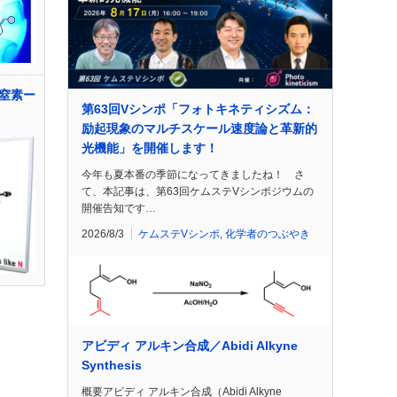
窒素ー
第63回Vシンポ「フォトキネティシズム：
励起現象のマルチスケール速度論と革新的
光機能」を開催します！
今年も夏本番の季節になってきましたね！ さ
て、本記事は、第63回ケムステVシンポジウムの
開催告知です…
2026/8/3
ケムステVシンポ
,
化学者のつぶやき
アビディ アルキン合成／Abidi Alkyne
Synthesis
概要アビディ アルキン合成（Abidi Alkyne