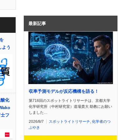
最新記事
を
示しよう
収率予測モデルが反応機構を語る！
性酸化
第716回のスポットライトリサーチは、京都大学
化学研究所（中村研究室）道場貴大 助教にお願い
ako
しました…
富士フ
2026/8/7
スポットライトリサーチ
,
化学者のつ
ぶやき