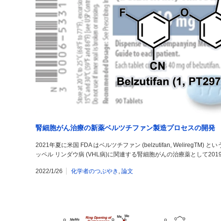
腎細胞がん治療の新薬ベルツチファン製造プロセスの開発
2021年夏に米国 FDA はベルツチファン (belzutifan, Welir
ッペル リンダウ病 (VHL病)に関連する腎細胞がんの治療薬として201
2022/1/26
化学者のつぶやき
,
論文