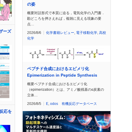
の姿
概要対話形式で本質に迫る，電気化学の入門書．
勘どころを押さえれば，複雑に見える現象の要
点…
ーザーズ
2026/8/6
化学書籍レビュー
,
電子移動化学
,
高校
化学
ペプチド合成におけるエピメリ化
Epimerization in Peptide Synthesis
概要ペプチド合成におけるエピメリ化
（epimerization）とは、アミノ酸残基のα炭素の
立体…
2026/8/5
E
,
odos 有機反応データベース
反応を