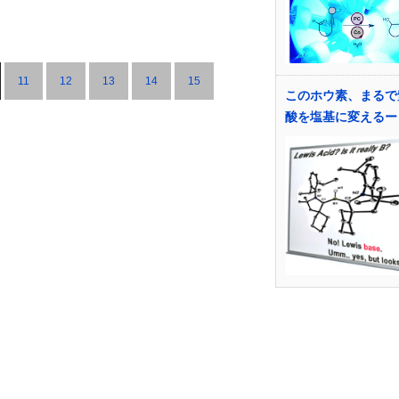
11
12
13
14
15
このホウ素、まるで
酸を塩基に変えるー