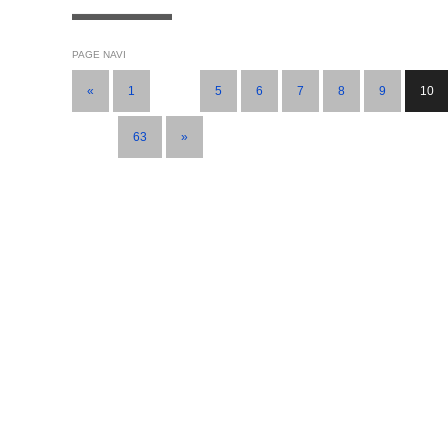
PAGE NAVI
«
1
…
5
6
7
8
9
10
…
63
»