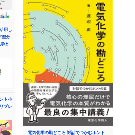
活用し
字型分
化学と
ント小
リプレ
電気化学の勘どころ 対話でつかむホント