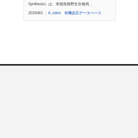
Synthesis）は、米国魚類野生生物局…
2026/8/1
A
,
odos 有機反応データベース