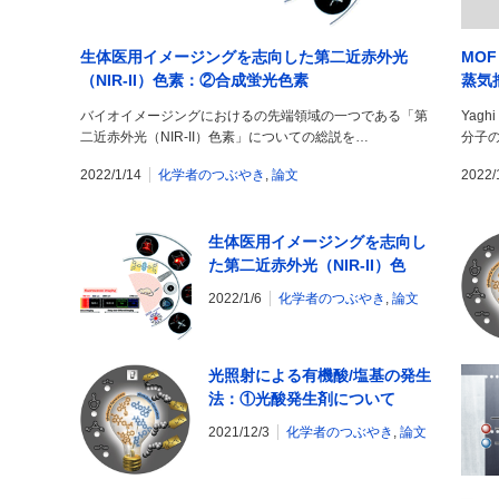
生体医用イメージングを志向した第二近赤外光
MO
（NIR-II）色素：②合成蛍光色素
蒸気
バイオイメージングにおけるの先端領域の一つである「第
Yag
二近赤外光（NIR-II）色素」についての総説を…
分子
2022/1/14
化学者のつぶやき
,
論文
2022/
生体医用イメージングを志向し
た第二近赤外光（NIR-II）色
素：①単層カーボンナノチュー
2022/1/6
化学者のつぶやき
,
論文
ブ
光照射による有機酸/塩基の発生
法：①光酸発生剤について
2021/12/3
化学者のつぶやき
,
論文