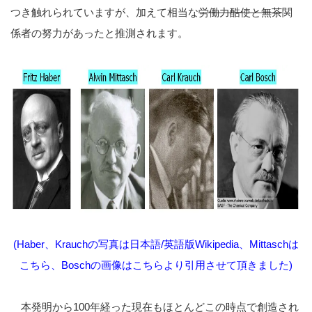
つき触れられていますが、加えて相当な
労働力酷使と無茶
関
係者の努力があったと推測されます。
(Haber、Krauchの写真は日本語/英語版Wikipedia、Mittaschは
こちら
、Boschの画像は
こちら
より引用させて頂きました)
本発明から100年経った現在もほとんどこの時点で創造され