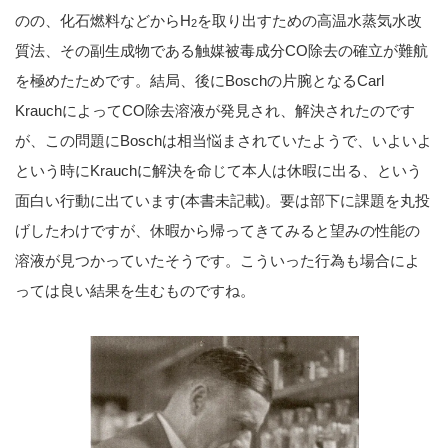
のの、化石燃料などからH
を取り出すための高温水蒸気水改
2
質法、その副生成物である触媒被毒成分CO除去の確立が難航
を極めたためです。結局、後にBoschの片腕となるCarl
KrauchによってCO除去溶液が発見され、解決されたのです
が、この問題にBoschは相当悩まされていたようで、いよいよ
という時にKrauchに解決を命じて本人は休暇に出る、という
面白い行動に出ています(本書未記載)。要は部下に課題を丸投
げしたわけですが、休暇から帰ってきてみると望みの性能の
溶液が見つかっていたそうです。こういった行為も
場合によ
っては
良い結果を生むものですね。