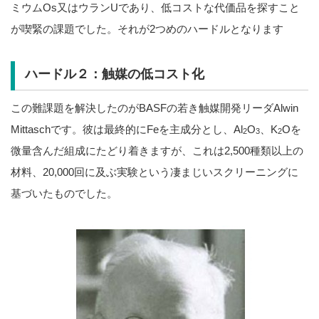
ミウムOs又はウランUであり、低コストな代価品を探すこと
が喫緊の課題でした。それが2つめのハードルとなります
ハードル２：触媒の低コスト化
この難課題を解決したのがBASFの若き触媒開発リーダAlwin
Mittaschです。彼は最終的にFeを主成分とし、Al
O
、K
Oを
2
3
2
微量含んだ組成にたどり着きますが、これは2,500種類以上の
材料、20,000回に及ぶ実験という凄まじいスクリーニングに
基づいたものでした。