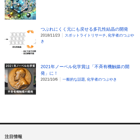
つぶれにくく元にも戻せる多孔性結晶の開発
2018/11/23
スポットライトリサーチ
,
化学者のつぶや
き
2021年ノーベル化学賞は「不斉有機触媒の開
発」に！
2021/10/6
一般的な話題
,
化学者のつぶやき
注目情報