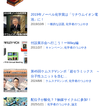
2019年ノーベル化学賞は「リチウムイオン電
池」に！
2019/10/9
一般的な話題
,
化学者のつぶやき
付設展示会へ行こう！ーWiley編
2011/2/7
キャンペーン
,
化学者のつぶやき
第45回ケムステVシンポ「超セラミックス ～
分子性ユニットを含む…
2024/8/6
ケムステVシンポ
,
化学者のつぶやき
配位子が酸化？？触媒サイクルに参加!！
2025/1/21
化学者のつぶやき
,
論文