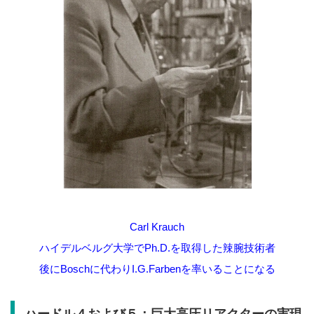
Carl Krauch
ハイデルベルグ大学でPh.D.を取得した辣腕技術者
後にBoschに代わりI.G.Farbenを率いることになる
ハードル４および５：巨大高圧リアクターの実現