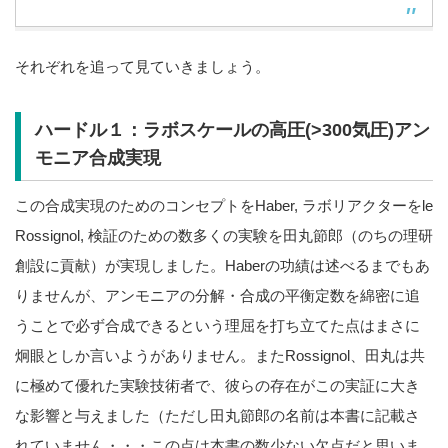
それぞれを追って見ていきましょう。
ハードル１：ラボスケールの高圧(>300気圧)アン
モニア合成実現
この合成実現のためのコンセプトをHaber, ラボリアクターをle
Rossignol, 検証のための数多くの実験を田丸節郎（のちの理研
創設に貢献）が実現しました。Haberの功績は述べるまでもあ
りませんが、アンモニアの分解・合成の平衡定数を綿密に追
うことで必ず合成できるという理屈を打ち立てた点はまさに
炯眼としか言いようがありません。またRossignol、田丸は共
に極めて優れた実験技術者で、彼らの存在がこの実証に大き
な影響と与えました（ただし田丸節郎の名前は本書に記載さ
れていません・・・この点は本書の数少ない欠点だと思いま