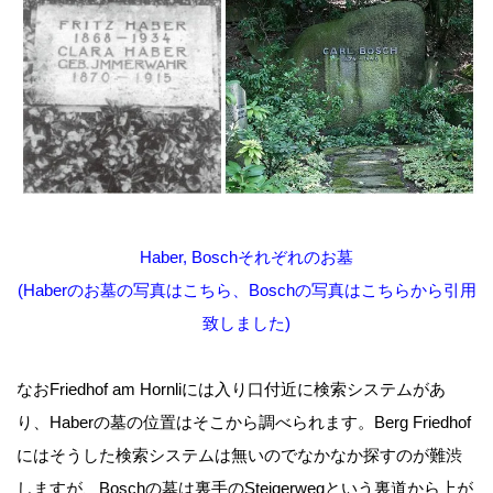
Haber, Boschそれぞれのお墓
(Haberのお墓の写真は
こちら
、Boschの写真は
こちら
から引用
致しました)
なおFriedhof am Hornliには入り口付近に検索システムがあ
り、Haberの墓の位置はそこから調べられます。Berg Friedhof
にはそうした検索システムは無いのでなかなか探すのが難渋
しますが、Boschの墓は裏手のSteigerwegという裏道から上が