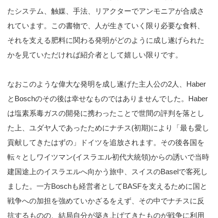
たシステム、触媒、手法、リアクターでアンモニアが合成さ
れています。この書物で、人が生きていく限り必要な食料、
それを支える肥料に関わる発明がどのように成し遂げられた
かを見ていただければ紹介者として嬉しい限りです。
なおこのような偉大な発明を成し遂げた主人公の2人、Haber
とBoschのその後は幸せなものではありませんでした。Haber
は塩素系毒ガスの開発に携わったことで世間の評判を落とし
た上、ユダヤ人であったためにナチス(初期)により「最も愛し
貢献してきたはずの」ドイツを追放されます。その後各国を
転々としワイツマン(イスラエル初代大統領)からの誘いで当時
建国途上のイスラエルへ向かう旅中、スイスのBaselで客死し
ました。一方Boschも
経営者として
BASFを支えるために国と
戦争への加担を強めていかざるをえず、その中でナチスに反
抗するものの、結局自分が築き上げてきたものが戦争に利用