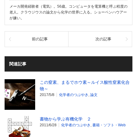
メーカ開発経験者（電気）。56歳。コンピュータを電算機と呼ぶ程度の
老人。クラウジウスの論文から化学の世界に入る。ショーペンハウアー
が嫌い。
前の記事
次の記事
関連記事
この窒素、まるでホウ素～ルイス酸性窒素化合
物～
2017/5/8
化学者のつぶやき
,
論文
書物から学ぶ有機化学 ２
2011/6/28
化学者のつぶやき
,
書籍・ソフト・Web