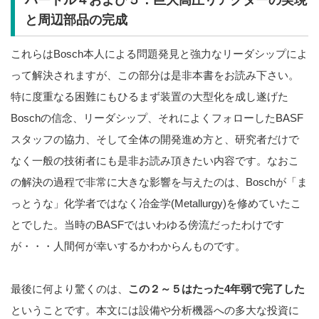
と周辺部品の完成
これらはBosch本人による問題発見と強力なリーダシップによ
って解決されますが、この部分は是非本書をお読み下さい。
特に度重なる困難にもひるまず装置の大型化を成し遂げた
Boschの信念、リーダシップ、それによくフォローしたBASF
スタッフの協力、そして全体の開発進め方と、研究者だけで
なく一般の技術者にも是非お読み頂きたい内容です。なおこ
の解決の過程で非常に大きな影響を与えたのは、Boschが「ま
っとうな」化学者ではなく冶金学(Metallurgy)を修めていたこ
とでした。当時のBASFではいわゆる傍流だったわけです
が・・・人間何が幸いするかわからんものです。
最後に何より驚くのは、
この２～５はたった4年弱で完了した
ということです。本文には設備や分析機器への多大な投資に