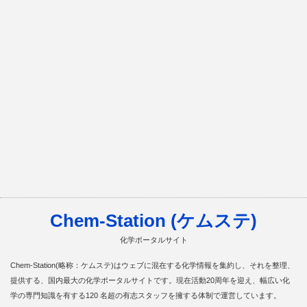
Chem-Station (ケムステ)
化学ポータルサイト
Chem-Station(略称：ケムステ)はウェブに混在する化学情報を集約し、それを整理、
提供する、国内最大の化学ポータルサイトです。現在活動20周年を迎え、幅広い化
学の専門知識を有する120 名超の有志スタッフを擁する体制で運営しています。