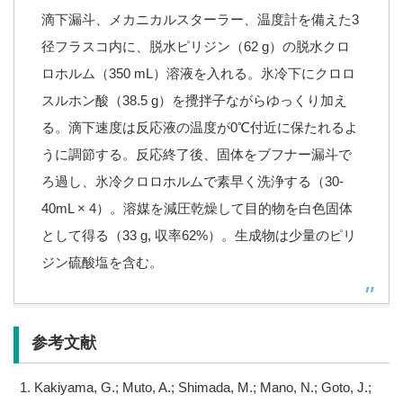
滴下漏斗、メカニカルスターラー、温度計を備えた3
径フラスコ内に、脱水ピリジン（62 g）の脱水クロ
ロホルム（350 mL）溶液を入れる。氷冷下にクロロ
スルホン酸（38.5 g）を攪拌子ながらゆっくり加え
る。滴下速度は反応液の温度が0℃付近に保たれるよ
うに調節する。反応終了後、固体をブフナー漏斗で
ろ過し、氷冷クロロホルムで素早く洗浄する（30-
40mL × 4）。溶媒を減圧乾燥して目的物を白色固体
として得る（33 g, 収率62%）。生成物は少量のピリ
ジン硫酸塩を含む。
参考文献
Kakiyama, G.; Muto, A.; Shimada, M.; Mano, N.; Goto, J.;