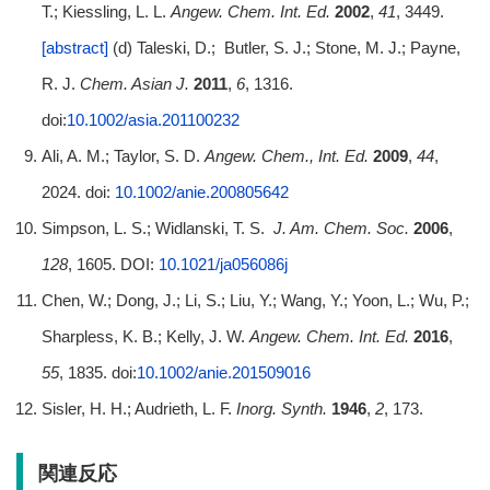
T.; Kiessling, L. L.
Angew. Chem. Int. Ed.
2002
,
41
, 3449.
[abstract]
(d) Taleski, D.; Butler, S. J.; Stone, M. J.; Payne,
R. J.
Chem. Asian J.
2011
,
6
, 1316.
doi:
10.1002/asia.201100232
Ali, A. M.; Taylor, S. D.
Angew. Chem., Int. Ed.
2009
,
44
,
2024. doi:
10.1002/anie.200805642
Simpson, L. S.; Widlanski, T. S.
J. Am. Chem. Soc.
2006
,
128
, 1605. DOI:
10.1021/ja056086j
Chen, W.; Dong, J.; Li, S.; Liu, Y.; Wang, Y.; Yoon, L.; Wu, P.;
Sharpless, K. B.; Kelly, J. W.
Angew. Chem. Int. Ed.
2016
,
55
, 1835. doi:
10.1002/anie.201509016
Sisler, H. H.; Audrieth, L. F.
Inorg. Synth.
1946
,
2
, 173.
関連反応