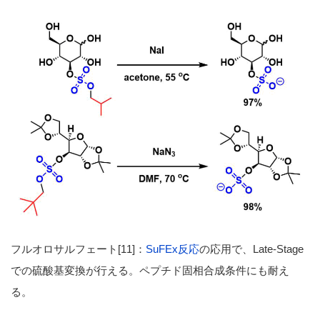
フルオロサルフェート[11]：
SuFEx反応
の応用で、Late-Stage
での硫酸基変換が行える。ペプチド固相合成条件にも耐え
る。