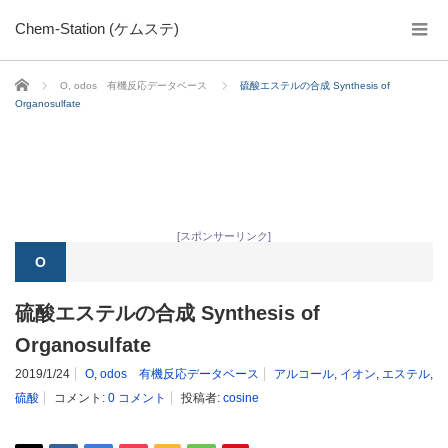
Chem-Station (ケムステ)
ホーム
O
,
odos 有機反応データベース
硫酸エステルの合成 Synthesis of
Organosulfate
[スポンサーリンク]
O
硫酸エステルの合成 Synthesis of
Organosulfate
2019/1/24
O
,
odos 有機反応データベース
アルコール
,
イオン
,
エステル
,
硫酸
コメント:
0 コメント
投稿者:
cosine