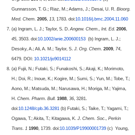
Gunnarsson, T. G.; Riaz, M.; Adams, J.; Desai, U. R.
Bioorg.
Med. Chem.
2005
,
13
, 1783. doi:
10.1016/j.bmc.2004.11.060
(a) Ingram, L. J.; Taylor, S. D.
Angew. Chem., Int. Ed.
2006
,
45
, 3503. doi:
10.1002/anie.200600153
(b) Ingram, L. J.;
Desoky, A.; Ali, A. M.; Taylor, S.
J. Org. Chem.
2009
,
74
,
6479. DOI:
10.1021/jo9014112
(a) Fujii, N.; Futaki, S.; Funakoshi, S.; Akaji, K.; Morimoto,
H.; Doi, R.; Inoue, K.; Kogire, M.; Sumi, S.; Yun, M.; Tobe, T.;
Aono, M.; Matsuda, M.; Narusawa, H.; Moriga, M.; Yajima,
H.
Chem. Pharm. Bull.
1988
,
36
, 3281.
doi:
10.1248/cpb.36.3281
(b) Futaki, S.; Taike, T.; Yagami, T.;
Ogawa, T.; Akita, T.; Kitagawa, K.
J. Chem. Soc., Perkin
Trans. 1
1990
, 1739. doi:
10.1039/P19900001739
(c) Young,