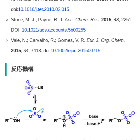
doi:
10.1016/j.tet.2010.02.015
Stone, M. J.; Payne, R. J.
Acc. Chem. Res.
2015
,
48
, 2251.
DOI:
10.1021/acs.accounts.5b00255
Vale, N.; Carvalho, R.; Gomes, V. R.
Eur. J. Org. Chem.
2015
,
34
, 7413. doi:
10.1002/ejoc.201500715
反応機構