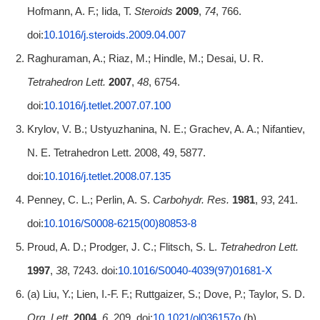
Hofmann, A. F.; Iida, T.
Steroids
2009
,
74
, 766.
doi:
10.1016/j.steroids.2009.04.007
Raghuraman, A.; Riaz, M.; Hindle, M.; Desai, U. R.
Tetrahedron Lett.
2007
,
48
, 6754.
doi:
10.1016/j.tetlet.2007.07.100
Krylov, V. B.; Ustyuzhanina, N. E.; Grachev, A. A.; Nifantiev,
N. E. Tetrahedron Lett. 2008, 49, 5877.
doi:
10.1016/j.tetlet.2008.07.135
Penney, C. L.; Perlin, A. S.
Carbohydr. Res.
1981
,
93
, 241.
doi:
10.1016/S0008-6215(00)80853-8
Proud, A. D.; Prodger, J. C.; Flitsch, S. L.
Tetrahedron Lett.
1997
,
38
, 7243. doi:
10.1016/S0040-4039(97)01681-X
(a) Liu, Y.; Lien, I.-F. F.; Ruttgaizer, S.; Dove, P.; Taylor, S. D.
Org. Lett.
2004
,
6
, 209. doi:
10.1021/ol036157o
(b)