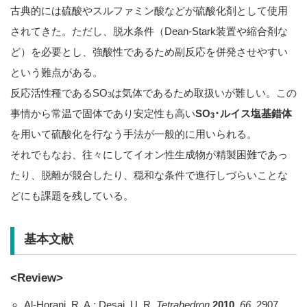
古典的には硫酸やスルファミン酸などが硫酸化剤として使用
されてきた。ただし、脱水条件（Dean-Stark装置や縮合剤な
ど）を必要とし、強酸性であるため副反応を併発させやすい
という難点がある。
反応活性種であるSO
は気体であるため取扱いが難しい。この
3
事情から常温で固体であり安定性も高い
SO
･ルイス塩基錯体
3
を用いて硫酸化を行なう手法が一般的に用いられる。
それでもなお、往々にしてイオン性生成物が精製困難であっ
たり、脱離が競合したり、穏和な条件で進行しづらいことな
どにも課題を残している。
基本文献
<Review>
Al-Horani, R. A.; Desai, U. R.
Tetrahedron
2010
,
66
, 2907.