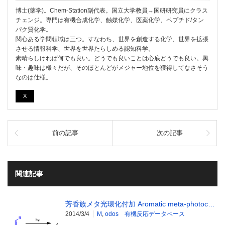
博士(薬学)。Chem-Station副代表。国立大学教員→国研研究員にクラス
チェンジ。専門は有機合成化学、触媒化学、医薬化学、ペプチド/タン
パク質化学。
関心ある学問領域は三つ。すなわち、世界を創造する化学、世界を拡張
させる情報科学、世界を世界たらしめる認知科学。
素晴らしければ何でも良い。どうでも良いことは心底どうでも良い。興
味・趣味は様々だが、そのほとんどがメジャー地位を獲得してなさそう
なのは仕様。
X
前の記事
次の記事
関連記事
芳香族メタ光環化付加 Aromatic meta-photoc…
2014/3/4
M
,
odos 有機反応データベース