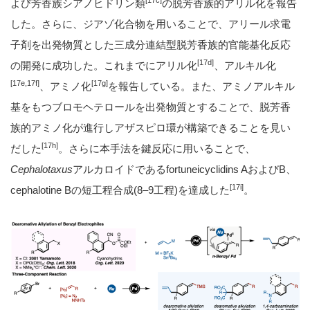
[17c]
よび芳香族シアノヒドリン類
の脱芳香族的アリル化を報告
した。さらに、ジアゾ化合物を用いることで、アリール求電
子剤を出発物質とした三成分連結型脱芳香族的官能基化反応
[17d]
の開発に成功した。これまでにアリル化
、アルキル化
[17e,17f]
[17g]
、アミノ化
を報告している。また、アミノアルキル
基をもつブロモヘテロールを出発物質とすることで、脱芳香
族的アミノ化が進行しアザスピロ環が構築できることを見い
[17h]
だした
。さらに本手法を鍵反応に用いることで、
Cephalotaxus
アルカロイドであるfortuneicyclidins AおよびB、
[17i]
cephalotine Bの短工程合成(8–9工程)を達成した
。