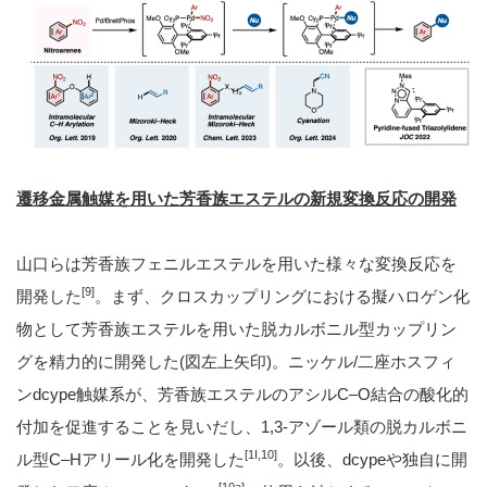
遷移金属触媒を用いた芳香族エステルの新規変換反応の開発
山口らは芳香族フェニルエステルを用いた様々な変換反応を
[9]
開発した
。まず、クロスカップリングにおける擬ハロゲン化
物として芳香族エステルを用いた脱カルボニル型カップリン
グを精力的に開発した(図左上矢印)。ニッケル/二座ホスフィ
ンdcype触媒系が、芳香族エステルのアシルC–O結合の酸化的
付加を促進することを見いだし、1,3-アゾール類の脱カルボニ
[1I,10]
ル型C–Hアリール化を開発した
。以後、dcypeや独自に開