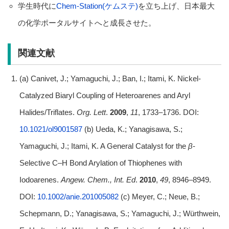
学生時代に
Chem-Station(ケムステ)
を立ち上げ、日本最大
の化学ポータルサイトへと成長させた。
関連文献
(a) Canivet, J.; Yamaguchi, J.; Ban, I.; Itami, K. Nickel-
Catalyzed Biaryl Coupling of Heteroarenes and Aryl
Halides/Triflates.
Org. Lett
.
2009
,
11
, 1733–1736. DOI:
10.1021/ol9001587
(b) Ueda, K.; Yanagisawa, S.;
Yamaguchi, J.; Itami, K. A General Catalyst for the
β
‐
Selective C–H Bond Arylation of Thiophenes with
Iodoarenes.
Angew. Chem., Int. Ed
.
2010
,
49
, 8946–8949.
DOI:
10.1002/anie.201005082
(c) Meyer, C.; Neue, B.;
Schepmann, D.; Yanagisawa, S.; Yamaguchi, J.; Würthwein,