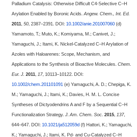
Palladium Catalysis: Otherwise Difficult C4‐Selective C–H
Arylation Enabled by Boronic Acids.
Angew. Chem., Int. Ed.
2011
,
50
, 2387–2391. DOI:
10.1002/anie.201007060
(d)
Yamamoto, T.; Muto, K.; Komiyama, M.; Canivet, J.;
Yamaguchi, J.; Itami, K. Nickel‐Catalyzed C–H Arylation of
Azoles with Haloarenes: Scope, Mechanism, and
Applications to the Synthesis of Bioactive Molecules.
Chem.
Eur. J.
2011
,
17
, 10113–10122. DOI:
10.1002/chem.201101091
(e) Yamaguchi, A. D.; Chepiga, K.
M.; Yamaguchi, J.; Itami, K.; Davies, H. M. L. Concise
Syntheses of Dictyodendrins A and F by a Sequential C–H
Functionalization Strategy.
J. Am. Chem. Soc.
2015
,
137
,
644–647. DOI:
10.1021/ja512059d
(f) Hattori, K.; Yamaguchi,
K.; Yamaguchi, J.; Itami, K. Pd- and Cu-Catalyzed C–H