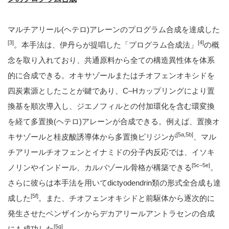
マルチアリール(ヘテロ)アレーンのプログラム合成を達成した
[3]
[4]
。本手法は、伊丹らが提唱した「プログラム合成法」
の概
念を取り入れており、共通原料から全ての構造異性体を体系
的に合成できる。オキサゾールまたはチオフェンオキシドを
四炭素源としたことが鍵であり、C–Hカップリングにより置
換基を順次導入し、ジエノフィルとの付加環化を含む環変換
を経て多置換(ヘテロ)アレーンが合成できる。例えば、置換オ
[5a,5b]
キサゾールと桂皮酸誘導体から多置換ピリジンが
、マル
チアリールチオフェンとイナミドの分子内反応では、イソキ
[5c–5e]
ノリンやインドール、カルバゾール骨格が構築できる
。
さらに彼らは本手法を用いてdictyodendrin類の形式全合成も達
[5f]
成した
。また、チオフェンオキシドと前駆体から逐次的に
発生させたベンザインからデカアリールアントラセンの合成
[5g]
にも成功した
。