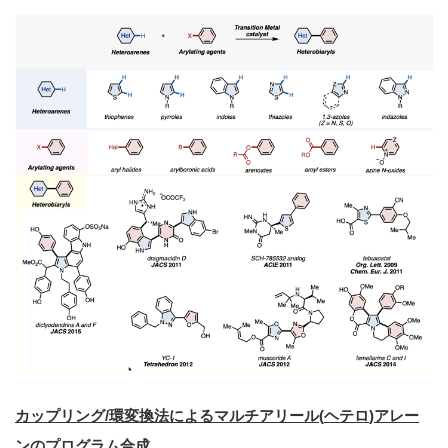
カップリング
/
環変換法によるマルチアリール
(
ヘテロ
)
アレー
ンのプログラム合成