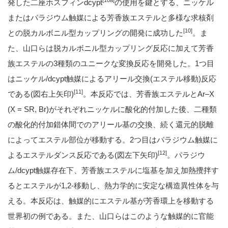
[10a]
発した二座ホスフィンdcypt
の使用を鍵とする、ニッケル
またはパラジウム触媒による芳香族エステルと多様な求核剤
[10]
との脱カルボニル型カップリングの開発に成功した
。ま
た、山口らは脱カルボニル型カップリング反応に加えて芳香
族エステルの3種類のユニークな変換反応を開発した。1つ目
はニッケル/dcypt触媒によるアリール交換(エステル移動)反応
[11]
である(図右上矢印)
。本反応では、芳香族エステルとAr–X
(X = SR, Br)がそれぞれニッケルに酸化的付加した後、二種類
の酸化的付加錯体間でのアリール基の交換、続く還元的脱離
によってエステル部位が移動する。2つ目はパラジウム触媒に
[12]
よるエステルダンス反応である(図左下矢印)
。パラジウ
ム/dcypt触媒存在下、芳香族エステルに塩基を加え加熱攪拌す
るとエステルが1,2-移動し、熱力学的に安定な構造異性体を与
える。本反応は、触媒的にエステル基が芳香環上を移動する
世界初の例である。また、山口らはこのような触媒的に官能