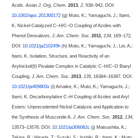
Acids.
Asian J. Org. Chem.
2013
,
2
, 938–942. DOI:
10.1002/ajoc.201300172
(g) Muto, K.; Yamaguchi, J.; Itami,
K. Nickel-Catalyzed C–H/C–O Coupling of Azoles with
Phenol Derivatives.
J. Am. Chem. Soc
.
2011
,
134
, 169–172.
DOI:
10.1021/ja210249h
(h) Muto, K.; Yamaguchi, J.; Lei, A.;
Itami, K. Isolation, Structure, and Reactivity of an
Arylnickel(II) Pivalate Complex in Catalytic C–H/C–O Biaryl
Coupling.
J. Am. Chem. Soc.
2013
,
135
, 16384–16387. DOI:
10.1021/ja409803x
(i) Amaike, K.; Muto, K.; Yamaguchi, J.;
Itami, K. Decarbonylative C–H Coupling of Azoles and Aryl
Esters: Unprecedented Nickel Catalysis and Application to
the Synthesis of Muscoride A.
J. Am. Chem. Soc.
2012
,
134
,
13573–13576. DOI:
10.1021/ja306062c
(j) Matsushita, K.;
Takise, R.; Hisada, T.; Suzuki, S.; Isshiki, R.; Itami, K.; Muto,