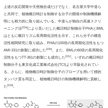
上述の反応開発や天然物合成だけでなく、名古屋大学中道ら
と共同で、植物概日時計を制御する分子の開発や制御機構解
明にも精力的に取り組んでいる。中道らが独自の高速スクリ
[22a]
ーニング法
により見いだした概日時計制御分子PHAとBML
はともに概日リズム長周期化活性を示す。これら分子の構造
活性相関研究に取り組み、PHAの100倍の長周期化活性をもつ
[22b]
AMI-331の創製に成功した
。また、BMLの60倍の長周期化
[22c]
活性をもつTT-361の創製にも成功した
。いずれの概日時計
制御分子も東京化成工業株式会社(TCI)より市販化されてい
る。さらに、植物概日時計制御分子のプローブを用いて標的
タンパク質を同定し、植物概日時計の制御機構解明に貢献し
[22d]
た
。