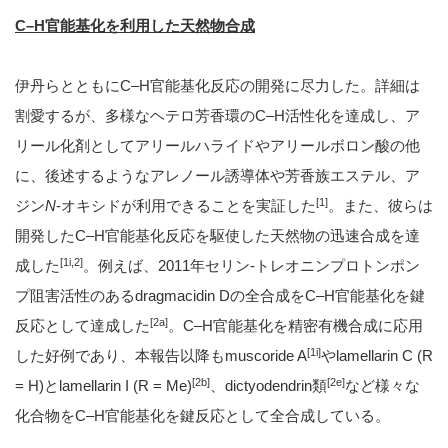
C
–
H
官能基化を利用した天然物合成
伊丹らとともにC–H官能基化反応の開発に尽力した。詳細は
割愛するが、多様なヘテロ芳香環のC–H活性化を達成し、ア
リール化剤としてアリールハライドやアリールボロン酸の他
に、後述するようなアレノール誘導体や芳香族エステル、ア
[1]
ジン
N
-オキシドが利用できることを実証した
。また、彼らは
開発したC–H官能基化反応を駆使した天然物の迅速合成を達
[1i,2]
成した
。例えば、2011年セリン-トレオニンプロトンポン
プ阻害活性のあるdragmacidin Dの全合成をC–H官能基化を鍵
[2a]
反応として達成した
。C–H官能基化を精密有機合成に応用
[1i]
した好例であり、本報告以降もmuscoride A
やlamellarin C (R
[2b]
[2e]
= H)とlamellarin I (R = Me)
、dictyodendrin類
など様々な
化合物をC–H官能基化を鍵反応として全合成している。