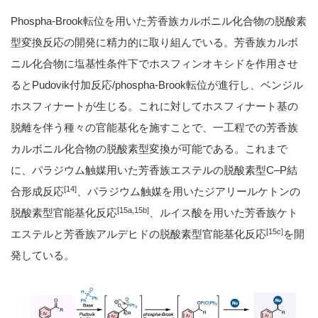
Phospha-Brook転位を用いた芳香族カルボニル化合物の脱酸素
型変換反応の開発に精力的に取り組んでいる。芳香族カルボ
ニル化合物に塩基性条件下でホスフィンオキシドを作用させ
るとPudovik付加反応/phospha-Brook転位が進行し、ベンジル
ホスフィナートが生じる。これに対してホスフィナート基の
脱離を伴う種々の官能基化を施すことで、一工程での芳香族
カルボニル化合物の脱酸素型変換が可能である。これまで
に、パラジウム触媒用いた芳香族エステルの脱酸素型C–P結
[14]
合形成反応
、パラジウム触媒を用いたジアリールケトンの
[15a,15b]
脱酸素型官能基化反応
、ルイス酸を用いた芳香族ケト
[15c]
エステルと芳香族アルデヒドの脱酸素型官能基化反応
を開
発している。