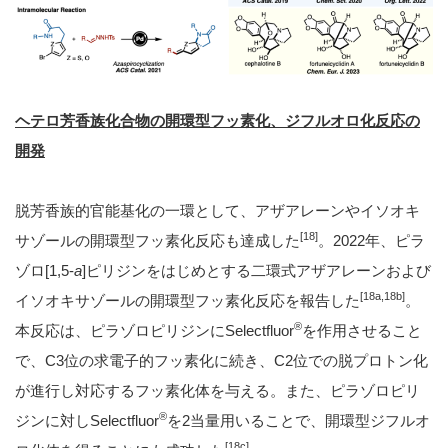
ヘテロ芳香族化合物の開環型フッ素化、ジフルオロ化反応の
開発
脱芳香族的官能基化の一環として、アザアレーンやイソオキ
[18]
サゾールの開環型フッ素化反応も達成した
。2022年、ピラ
ゾロ[1,5-
a
]ピリジンをはじめとする二環式アザアレーンおよび
[18a,18b]
イソオキサゾールの開環型フッ素化反応を報告した
。
®︎
本反応は、ピラゾロピリジンにSelectfluor
を作用させること
で、C3位の求電子的フッ素化に続き、C2位での脱プロトン化
が進行し対応するフッ素化体を与える。また、ピラゾロピリ
®︎
ジンに対しSelectfluor
を2当量用いることで、開環型ジフルオ
[18c]