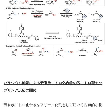
パラジウム触媒による芳香族ニトロ化合物の脱ニトロ型カッ
プリング反応の開発
芳香族ニトロ化合物をアリール化剤として用いる古典的な反