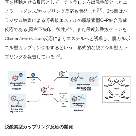
基を移動させる反応として、テトラロンを出発物質としたエ
[13]
ノラートダンス/カップリング反応も開発した
。3つ目はパ
ラジウム触媒による芳香族エステルの脱酸素型C–P結合形成
[14]
反応である(図右下矢印、後述)
。また最近芳香族ケトンを
Claisen/retro-Clisen反応によりエステルへと誘導し、脱カルボ
ニル型カップリングをするという、形式的な脱アシル型カッ
[30]
プリングを報告している
。
脱酸素型カップリング反応の開発