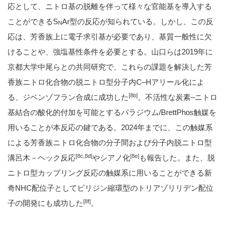
応として、ニトロ基の脱離を伴って様々な官能基を導入する
ことができるS
Ar型の反応が知られている。しかし、この反
N
応は、芳香族上に電子求引基が必要であり、基質一般性に欠
けることや、強塩基性条件を必要とする。山口らは2019年に
京都大学中尾らとの共同研究で、これらの課題を解決した芳
香族ニトロ化合物の脱ニトロ型分子内C–Hアリール化によ
[8b]
る、ジベンゾフラン合成に成功した
。不活性な炭素–ニトロ
基結合の酸化的付加を可能とするパラジウム/BrettPhos触媒を
用いることが本反応の鍵である。2024年までに、この触媒系
による芳香族ニトロ化合物の分子間および分子内脱ニトロ型
[8c,8d]
[8e]
溝呂木－ヘック反応
やシアノ化
も報告した。また、脱
ニトロ型カップリング反応の触媒系に用いることができる新
奇NHC配位子としてピリジン縮環型のトリアゾリリデン配位
[8f]
子の開発にも成功した
。