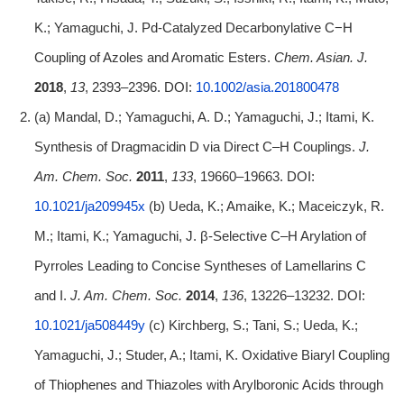
K.; Yamaguchi, J. Pd‐Catalyzed Decarbonylative C−H
Coupling of Azoles and Aromatic Esters.
Chem. Asian. J.
2018
,
13
, 2393–2396. DOI:
10.1002/asia.201800478
(a) Mandal, D.; Yamaguchi, A. D.; Yamaguchi, J.; Itami, K.
Synthesis of Dragmacidin D via Direct C–H Couplings.
J.
Am. Chem. Soc.
2011
,
133
, 19660–19663. DOI:
10.1021/ja209945x
(b) Ueda, K.; Amaike, K.; Maceiczyk, R.
M.; Itami, K.; Yamaguchi, J. β-Selective C–H Arylation of
Pyrroles Leading to Concise Syntheses of Lamellarins C
and I.
J. Am. Chem. Soc.
2014
,
136
, 13226–13232. DOI:
10.1021/ja508449y
(c) Kirchberg, S.; Tani, S.; Ueda, K.;
Yamaguchi, J.; Studer, A.; Itami, K. Oxidative Biaryl Coupling
of Thiophenes and Thiazoles with Arylboronic Acids through