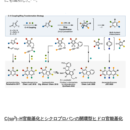
3
C(sp
)–H
官能基化とシクロプロパンの開環型ヒドロ官能基化