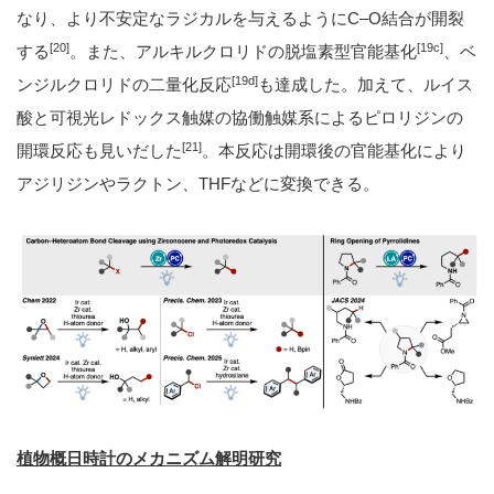
なり、より不安定なラジカルを与えるようにC–O結合が開裂
[20]
[19c]
する
。また、アルキルクロリドの脱塩素型官能基化
、ベ
[19d]
ンジルクロリドの二量化反応
も達成した。加えて、ルイス
酸と可視光レドックス触媒の協働触媒系によるピロリジンの
[21]
開環反応も見いだした
。本反応は開環後の官能基化により
アジリジンやラクトン、THFなどに変換できる。
植物概日時計のメカニズム解明研究