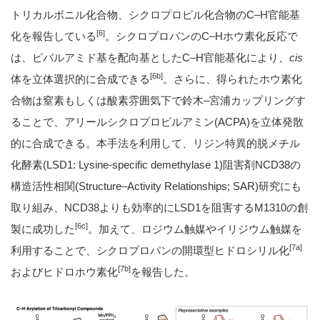
トリカルボニル化合物、シクロプロピル化合物のC–H官能基
[6]
化を報告している
。シクロプロパンのC–Hホウ素化反応で
は、ピバルアミド基を配向基としたC–H官能基化により、
cis
[6b]
体を立体選択的に合成できる
。さらに、得られたホウ素化
合物は窒素もしくは酸素雰囲気下で鈴木–宮浦カップリングす
ることで、アリールシクロプロピルアミン(ACPA)を立体発散
的に合成できる。本手法を利用して、リジン特異的脱メチル
化酵素(LSD1: Lysine-specific demethylase 1)阻害剤NCD38の
構造活性相関(Structure–Activity Relationships; SAR)研究にも
取り組み、NCD38よりも効率的にLSD1を阻害するM1310の創
[6c]
製に成功した
。加えて、ロジウム触媒やイリジウム触媒を
[7a]
利用することで、シクロプロパンの開環型ヒドロシリル化
[7b]
およびヒドロホウ素化
を報告した。