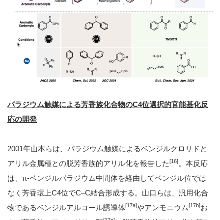
パラジウム触媒による芳香族化合物の
C4
位選択的官能基化反
応の開発
2001年山本らは、パラジウム触媒によるベンジルクロリドと
[16]
アリル金属種との脱芳香族的アリル化を報告した
。本反応
は、π-ベンジルパラジウム中間体を経由してベンジル位では
なく芳香環上C4位でC–C結合形成する。山口らは、汎用化合
[17a]
[17b]
物であるベンジルアルコール誘導体
やアンモニウム
お