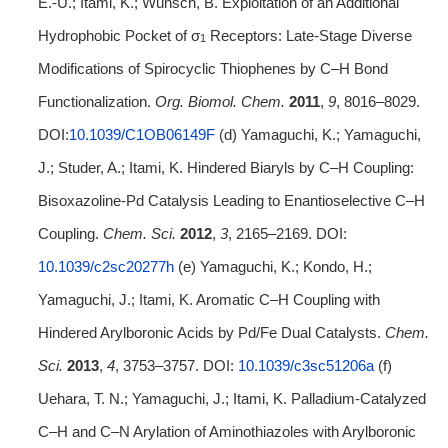
E.-U.; Itami, K.; Wünsch, B. Exploitation of an Additional
Hydrophobic Pocket of σ
Receptors: Late-Stage Diverse
1
Modifications of Spirocyclic Thiophenes by C–H Bond
Functionalization.
Org. Biomol. Chem.
2011
,
9
, 8016–8029.
DOI:
10.1039/C1OB06149F
(d) Yamaguchi, K.; Yamaguchi,
J.; Studer, A.; Itami, K. Hindered Biaryls by C–H Coupling:
Bisoxazoline-Pd Catalysis Leading to Enantioselective C–H
Coupling.
Chem. Sci.
2012
,
3
, 2165–2169. DOI:
10.1039/c2sc20277h
(e) Yamaguchi, K.; Kondo, H.;
Yamaguchi, J.; Itami, K. Aromatic C–H Coupling with
Hindered Arylboronic Acids by Pd/Fe Dual Catalysts.
Chem.
Sci.
2013
,
4
, 3753–3757. DOI:
10.1039/c3sc51206a
(f)
Uehara, T. N.; Yamaguchi, J.; Itami, K. Palladium‐Catalyzed
C–H and C–N Arylation of Aminothiazoles with Arylboronic