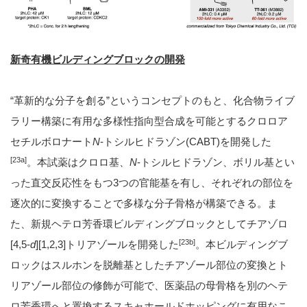
新奇有機ビルディングブロックの開発
“革新的な分子を創る”というコンセプトのもと、化合物ライブ
ラリー構築に有用な多様性指向型合成を可能とするクロロア
セチルボロナート
N
-トシルヒドラゾン(CABT)を開発した
[23a]
。本試薬はクロロ基、
N
-トシルヒドラゾン、ボリル基とい
った直交反応性をもつ3つの官能基を有し、それぞれの部位を
逐次的に変換することで多様な分子骨格が構築できる。ま
た、新規ヘテロ芳香環ビルディングブロックとしてチアゾロ
[23b]
[4,5-
d
][1,2,3]トリアゾールを開発した
。本ビルディングブ
ロックはスルホンを脱離基としたチアゾール部位の変換とト
リアゾール部位の修飾が可能で、医薬品の母骨格を別のヘテ
ロ芳香環へと置換するスキャホールドホッピングに有用なこ