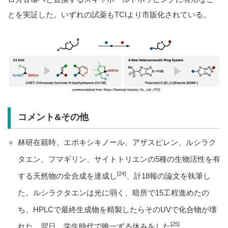
とを実証した。いずれの試薬もTCIより市販化されている。
コメント&その他
林研在籍時、エポキシキノール、アザスピレン、ルシラク
タエン、フマギリン、サイトトリエンの5種の生物活性を有
[24]
する天然物の全合成を達成し
、計18報の論文を執筆し
た。ルシラクタエンは光に弱く、暗所で15工程進めたの
ち、HPLCで最終生成物を精製したらそのUVで化合物が壊
[25]
れた。翌日、学生時代で唯一ずる休みをした
。