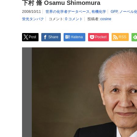
下村 脩 Osamu Shimomura
2008/10/11
世界の化学者データベース
,
有機化学
GFP
,
ノーベル
蛍光タンパク
コメント:
0 コメント
投稿者:
cosine
Post
Share
Hatena
Pocket
RSS