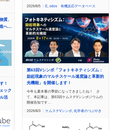
2026/8/5
E
,
odos 有機反応データベース
物質、
造へ…
第63回Vシンポ「フォトキネティシズム：
励起現象のマルチスケール速度論と革新的
光機能」を開催します！
倒す！
ェック
今年も夏本番の季節になってきましたね！ さ
て、本記事は、第63回ケムステVシンポジウムの
フル活
開催告知です…
2026/8/3
ケムステVシンポ
,
化学者のつぶやき