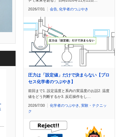
チで未来を創る」 日時2026年11月11日…
2026/7/31
会告
,
化学者のつぶやき
圧力は「設定値」だけで決まらない【プロ
セス化学者のつぶやき】
前回まで1. 設定温度と系内の実温度のお話2. 温度
値をどう判断するか3. 反応操作をし…
2026/7/30
化学者のつぶやき
,
実験・テクニッ
ク