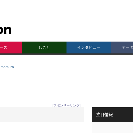
ース
しごと
インタビュー
デー
imomura
[スポンサーリンク]
注目情報