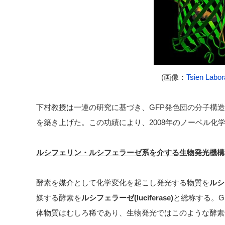
(画像：
Tsien Labor
下村教授は一連の研究に基づき、GFP発色団の分子構
を築き上げた。この功績により、2008年のノーベル化
ルシフェリン・ルシフェラーゼ系を介する生物発光機構
酵素を媒介として化学変化を起こし発光する物質を
ルシフ
媒する酵素を
ルシフェラーゼ(luciferase)
と総称する。G
体物質はむしろ稀であり、生物発光ではこのような酵素