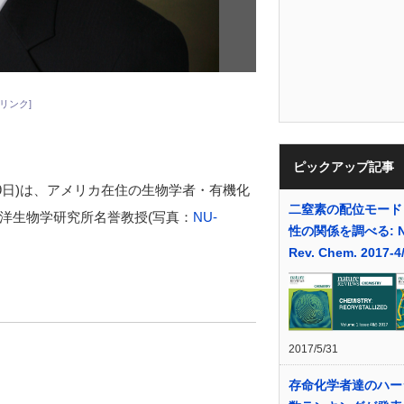
リンク]
ピックアップ記事
0月19日)は、アメリカ在住の生物学者・有機化
二窒素の配位モード
洋生物学研究所名誉教授(写真：
NU-
性の関係を調べる: Na
Rev. Chem. 2017-
2017/5/31
存命化学者達のハー