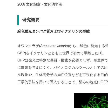
2008 文化勲章・文化功労者
研究概要
緑色蛍光タンパク質およびイクオリンの単離
オワンクラゲ(
Aequorea victoria
)から、緑色に発光する蛍光タンパク
GFP
)をイクオリンとともに世界で初めて単離した[1]。
GFPは発光に特別な基質・酵素を必要とせず、単量体で
に影響を与えにくく、バイオロジカルツールとしての応
ル現象や、生体高分子の局在位置などを可視化する目的
工学的手法を用いて導入することで、望みの地点にGF