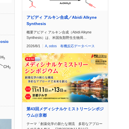
アビディ アルキン合成／Abidi Alkyne
Synthesis
概要アビディ アルキン合成（Abidi Alkyne
Synthesis）は、米国魚類野生生物局…
osic
2026/8/1
A
,
odos 有機反応データベース
第43回メディシナルケミストリーシンポジ
ウム@京都
テーマ「創薬化学の新たな潮流 多彩なアプロー