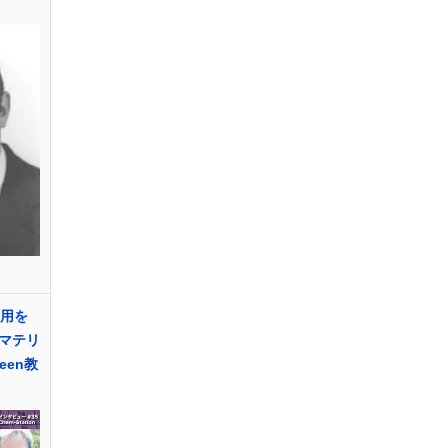
応用を
マテリ
een教