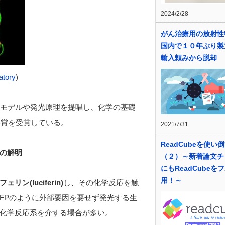
2024/2/28
がん治療用の放射性
国内で１０年ぶり製
輸入頼みから脱却
atory
)
造モデルや発光原理を提唱し、化学の基礎
学賞を受賞している。
2021/7/31
ReadCubeを使い
の解明
（２）～新着論文チ
にもReadCubeを
用！～
ェリン(luciferin)
し、その化学反応を触
FPのように外部要因を要せず発光する生
化学反応系を介する場合が多い。