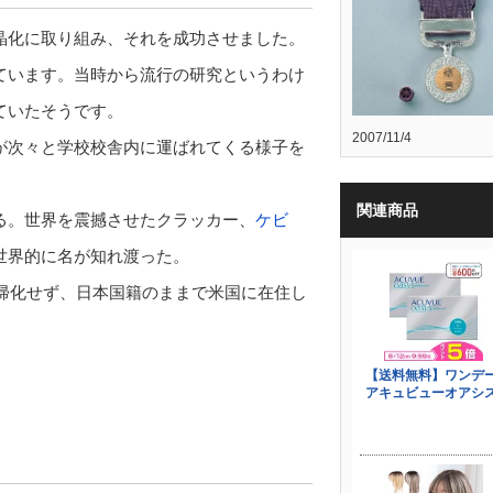
晶化に取り組み、それを成功させました。
ています。当時から流行の研究というわけ
ていたそうです。
2007/11/4
が次々と学校校舎内に運ばれてくる様子を
関連商品
る。世界を震撼させたクラッカー、
ケビ
世界的に名が知れ渡った。
に帰化せず、日本国籍のままで米国に在住し