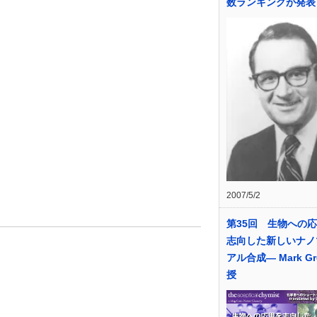
数ランキングが発表
2007/5/2
第35回 生物への
志向した新しいナノ
アル合成― Mark Gr
授