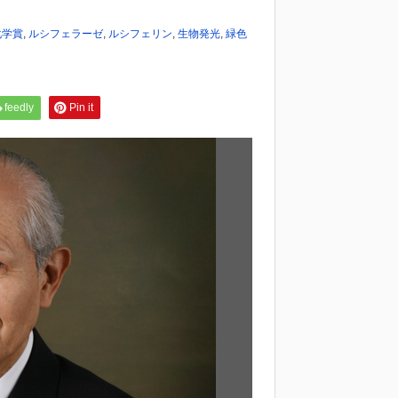
化学賞
,
ルシフェラーゼ
,
ルシフェリン
,
生物発光
,
緑色
feedly
Pin it