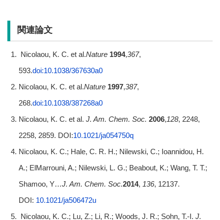
関連論文
Nicolaou, K. C. et al.
Nature
1994
,
367
,
593.
doi:10.1038/367630a0
Nicolaou, K. C. et al.
Nature
1997
,
387
,
268.
doi:10.1038/387268a0
Nicolaou, K. C. et al.
J. Am. Chem. Soc.
2006
,
128
, 2248,
2258, 2859. DOI:
10.1021/ja054750q
Nicolaou, K. C.; Hale, C. R. H.; Nilewski, C.; Ioannidou, H.
A.; ElMarrouni, A.; Nilewski, L. G.; Beabout, K.; Wang, T. T.;
Shamoo, Y…
J. Am. Chem. Soc.
2014
,
136
, 12137.
DOI:
10.1021/ja506472u
Nicolaou, K. C.; Lu, Z.; Li, R.; Woods, J. R.; Sohn, T.-I.
J.