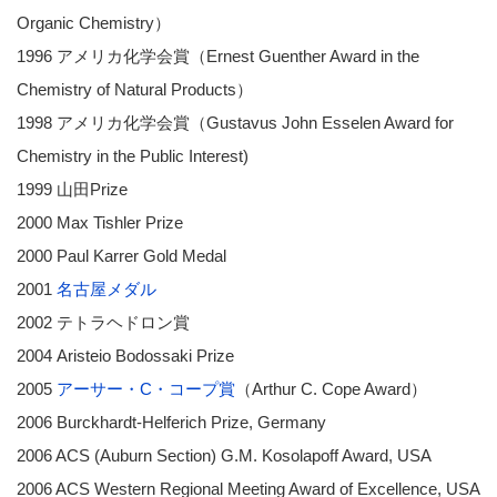
Organic Chemistry）
1996 アメリカ化学会賞（Ernest Guenther Award in the
Chemistry of Natural Products）
1998 アメリカ化学会賞（Gustavus John Esselen Award for
Chemistry in the Public Interest)
1999 山田Prize
2000 Max Tishler Prize
2000 Paul Karrer Gold Medal
2001
名古屋メダル
2002 テトラヘドロン賞
2004 Aristeio Bodossaki Prize
2005
アーサー・C・コープ賞
（Arthur C. Cope Award）
2006 Burckhardt-Helferich Prize, Germany
2006 ACS (Auburn Section) G.M. Kosolapoff Award, USA
2006 ACS Western Regional Meeting Award of Excellence, USA