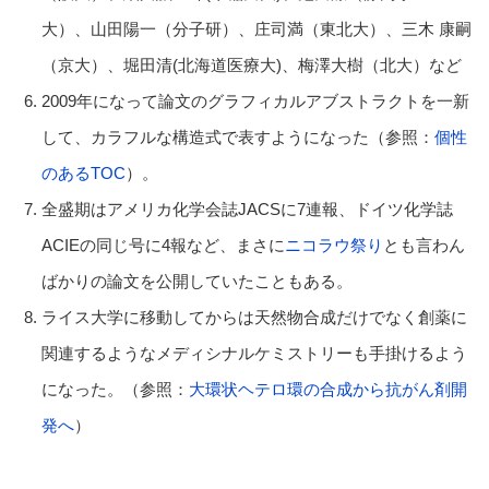
大）、山田陽一（分子研）、庄司満（東北大）、三木 康嗣
（京大）、堀田清(北海道医療大)、梅澤大樹（北大）など
2009年になって論文のグラフィカルアブストラクトを一新
して、カラフルな構造式で表すようになった（参照：
個性
のあるTOC
）。
全盛期はアメリカ化学会誌JACSに7連報、ドイツ化学誌
ACIEの同じ号に4報など、まさに
ニコラウ祭り
とも言わん
ばかりの論文を公開していたこともある。
ライス大学に移動してからは天然物合成だけでなく創薬に
関連するようなメディシナルケミストリーも手掛けるよう
になった。（参照：
大環状ヘテロ環の合成から抗がん剤開
発へ
）