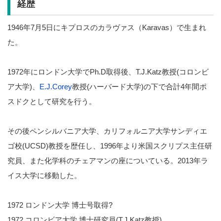
経歴
1946年7月5日にキプロスのカラヴァス（Karavas）で生まれ
た。
1972年にロンドン大学でPh.D取得後、T.J.Katz教授(コロンビ
ア大学)、
E.J.Corey
教授(ハーバード大学)の下で合計4年間ポ
スドクとして研究を行う。
その後ペンシルバニア大学、カリフォルニア大学サンディエ
ゴ校(UCSD)教授を歴任し、1996年より米国スクリプス主任研
究員、また化学科のチェアマンの座についている。2013年ラ
イス大学に移動した。
1972 ロンドン大学 博士号取得?
1972 コロンビア大学 博士研究員(T.J.Katz教授)