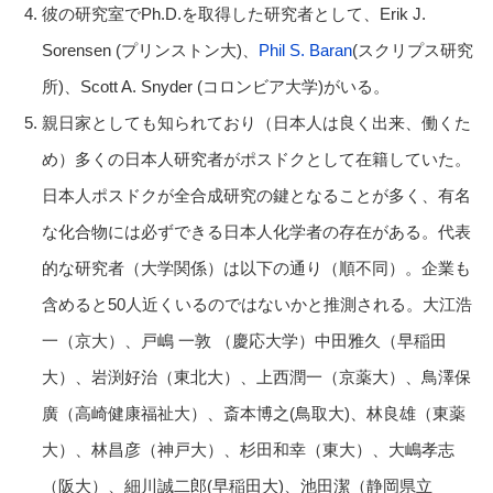
彼の研究室でPh.D.を取得した研究者として、Erik J.
Sorensen (プリンストン大)、
Phil S. Baran
(スクリプス研究
所)、Scott A. Snyder (コロンビア大学)がいる。
親日家としても知られており（日本人は良く出来、働くた
め）多くの日本人研究者がポスドクとして在籍していた。
日本人ポスドクが全合成研究の鍵となることが多く、有名
な化合物には必ずできる日本人化学者の存在がある。代表
的な研究者（大学関係）は以下の通り（順不同）。企業も
含めると50人近くいるのではないかと推測される。大江浩
一（京大）、戸嶋 一敦 （慶応大学）中田雅久（早稲田
大）、岩渕好治（東北大）、上西潤一（京薬大）、鳥澤保
廣（高崎健康福祉大）、斎本博之(鳥取大)、林良雄（東薬
大）、林昌彦（神戸大）、杉田和幸（東大）、大嶋孝志
（阪大）、細川誠二郎(早稲田大)、池田潔（静岡県立