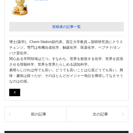
投稿者の記事一覧
博士(薬学)。Chem-Station副代表。国立大学教員→国研研究員にクラス
チェンジ。専門は有機合成化学、触媒化学、医薬化学、ペプチド/タン
パク質化学。
関心ある学問領域は三つ。すなわち、世界を創造する化学、世界を拡張
させる情報科学、世界を世界たらしめる認知科学。
素晴らしければ何でも良い。どうでも良いことは心底どうでも良い。興
味・趣味は様々だが、そのほとんどがメジャー地位を獲得してなさそう
なのは仕様。
X
前の記事
次の記事