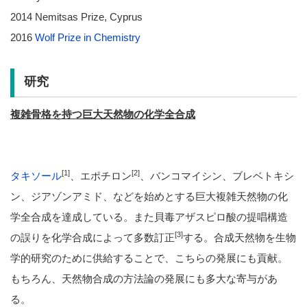
2014 Nemitsas Prize, Cyprus
2016
Wolf Prize in Chemistry
研究
複雑骨格を持つ巨大天然物の化学全合成
[1]
[2]
タキソール
、エポチロン
、バンコマイシン、ブレベトキシ
ン、ジアゾンアミド、などを始めとする巨大複雑天然物の化
学全合成を達成している。また貝毒アザスピロ酸の提唱構造
[3]
の誤りを化学合成によって多数訂正
する。合成天然物を生物
学的研究のために供給することで、こちらの発展にも貢献。
もちろん、天然物合成の方法論の発展にも多大な寄与があ
る。