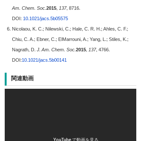
Am. Chem. Soc.
2015
,
137
, 8716.
DOI:
10.1021/jacs.5b05575
Nicolaou, K. C.; Nilewski, C.; Hale, C. R. H.; Ahles, C. F.;
Chiu, C. A.; Ebner, C.; ElMarrouni, A.; Yang, L.; Stiles, K.;
Nagrath, D.
J. Am. Chem. Soc.
2015
,
137
, 4766.
DOI:
10.1021/jacs.5b00141
関連動画