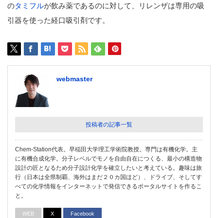
の
タミフル
が飲み薬であるのに対して、リレンザは専用の吸
引器を使った経口吸引剤です。
webmaster
投稿者の記事一覧
Chem-Station代表。早稲田大学理工学術院教授。専門は有機化学。主
に有機合成化学。分子レベルでモノを自由自在につくる、最小の構造物
設計の匠となるため分子設計化学を確立したいと考えている。趣味は旅
行（日本は全県制覇、海外はまだ２０カ国ほど）、ドライブ、そしてす
べての化学情報をインターネットで発信できるポータルサイトを作るこ
と。
WEB
X
Facebook