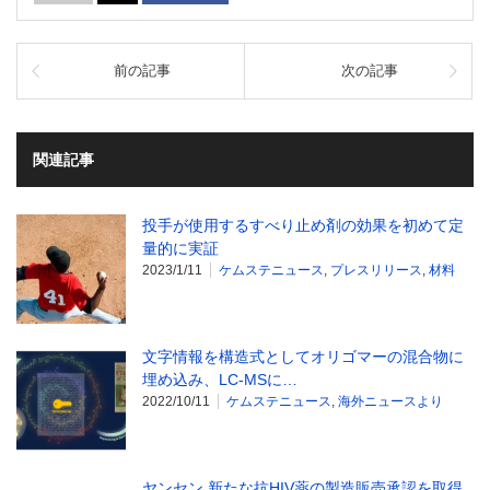
前の記事
次の記事
関連記事
投手が使用するすべり止め剤の効果を初めて定
量的に実証
2023/1/11
ケムステニュース
,
プレスリリース
,
材料
文字情報を構造式としてオリゴマーの混合物に
埋め込み、LC-MSに…
2022/10/11
ケムステニュース
,
海外ニュースより
ヤンセン 新たな抗HIV薬の製造販売承認を取得