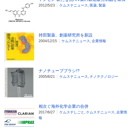
2012/5/23
ケムステニュース
,
医薬
,
製薬
持田製薬、創薬研究所を新設
2004/12/15
ケムステニュース
,
企業情報
ナノチューブブラシ!?
2005/6/21
ケムステニュース
,
ナノテクノロジー
相次ぐ海外化学企業の合併
2017/6/27
ケムステしごと
,
ケムステニュース
,
企業情
報