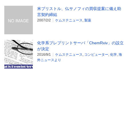
米ブリストル、仏サノフィの買収提案に備え助
言契約締結
2007/2/2
ケムステニュース
,
製薬
化学系プレプリントサーバ「ChemRxiv」の設立
が決定
2016/9/1
ケムステニュース
,
コンピューター
,
化学
,
海
外ニュースより