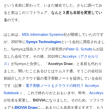
という名前に変わって、いまだ健在でした。さらに調べてみ
ると実はこのソフトウェア、
なんと３度も名前を変更してい
る
のです。
はじめは、
MDL Information Systems
社が開発していたのです
が、2007年に
Symyx Technologies
という会社に買収されまし
た。Symyxは現在スクリプス研究所の
Peter G. Schultz
らが設
立した会社です。その後、2010年に
Accelrys（アクセルリ
ス）
がSymyxと合併し、「
Accelrys Draw
」と名前も代わり
ました。聞いたことあるひとはケムステ通。そうこの会社以
前紹介したクラウド版の電子実験ノートを提供している会社
です（記事：
電子実験ノートもクラウドの時代？ Accelrys
Notebook
）。これで終わりかとおもいきや、昨年、
Accelrys
が社名を変更し、
BIOVIA
になりました。そのため、ソフトウ
ェアも
BIOVIA Draw
に… あまりにも名前を変えすぎて、もう