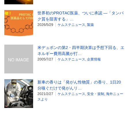
世界初のPROTAC医薬、ついに承認 ―「タンパ
ク質を阻害する」…
2026/5/29
ケムステニュース
,
製薬
米デュポンの第2・四半期決算は予想下回る、エ
ネルギー費用高騰が打…
2005/7/27
ケムステニュース
,
企業情報
新車の香りは「発がん性物質」の香り、1日20
分嗅ぐだけで発がんリ…
2021/2/27
ケムステニュース
,
安全・規制
,
海外ニュー
スより