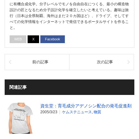
に有機合成化学。分子レベルでモノを自由自在につくる、最小の構造物
設計の匠となるため分子設計化学を確立したいと考えている。趣味は旅
行（日本は全県制覇、海外はまだ２０カ国ほど）、ドライブ、そしてす
べての化学情報をインターネットで発信できるポータルサイトを作るこ
と。
WEB
X
Facebook
前の記事
次の記事
関連記事
資生堂：育毛成分アデノシン配合の発毛促進剤
2005/3/23
ケムステニュース
,
物質