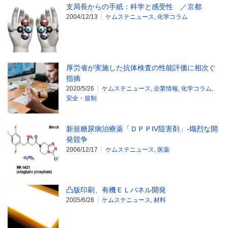
支局長からの手紙：科学と感受性 ／京都
2004/12/13
ケムステニュース
,
化学コラム
厚労省が実施した抗体検査の性能評価に相次ぐ
指摘
2020/5/26
ケムステニュース
,
企業情報
,
化学コラム
,
安全・規制
新規糖尿病治療薬「ＤＰＰIV阻害剤」‐熾烈な開
発競争
2006/12/17
ケムステニュース
,
医薬
凸版印刷、有機ＥＬパネル開発
2005/6/28
ケムステニュース
,
材料