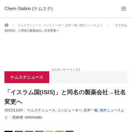
Chem-Station (ケムステ)
ホーム
ケムステニュース
,
コンピューター
,
化学一般
,
海外ニュースより
「イスラム
国(ISIS)」と同名の製薬会社→社名変更へ
[スポンサーリンク]
ケムステニュース
「イスラム国(ISIS)」と同名の製薬会社→社名
変更へ
2015/11/24
ケムステニュース
,
コンピューター
,
化学一般
,
海外ニュースよ
り
投稿者:
webmaster