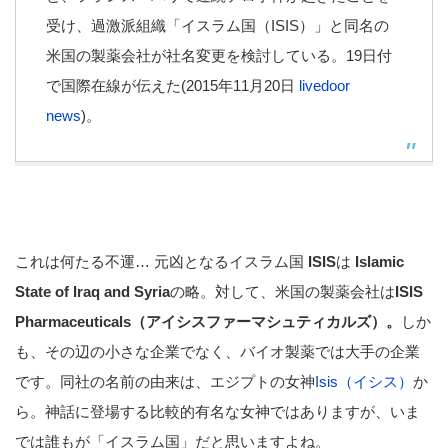
受け、過激派組織「イスラム国（ISIS）」と同名の
米国の製薬会社が社名変更を検討している。19日付
で国際在線が伝えた(2015年11月20日
livedoor
news
)。
これは何たる不運… 元凶となるイスラム国
ISIS
は
Islamic
State of Iraq and Syria
の略。対して、米国の製薬会社は
ISIS
Pharmaceuticals（アイシスファーマシュティカルズ）。
しか
も、その辺の小さな企業でなく、バイオ製薬では大手の企業
です。同社の名前の由来は、エジプトの女神
Isis（イシス）
か
ら。神話に登場する比較的有名な女神ではありますが、いま
では誰もが「イスラム国」だと思いますよね。