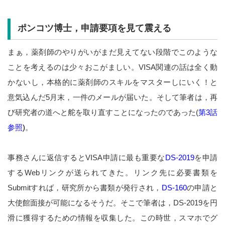
ポンコツ博士，申請要項を見て震える
まぁ，薬剤師のやりがいがまだ見えてない段階でこのような
ことを考えるのは少々おこがましい。VISA関連の話は全く動
かないし，本格的に薬剤師のスキルをマスターしにいく！と
意気込んだ5月末，一件のメールが届いた。そして筆者は，再
び研究者の道へと舵を取り直すことになったのであった(
第3話
参照
)
。
事務さんに返信するとVISA申請に最も重要な
DS-2019
を申請
するWebリンクが送られてきた。リンク先に必要書類を
Submitすれば，研究所から書類が発行され，
DS-160
の申請と
大使館面接が可能になるそうだ。そこで筆者は，DS-2019を円
滑に獲得するための情報を収集した。この時世，スマホでグ