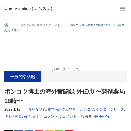
Chem-Station (ケムステ)
ホーム
一般的な話題
,
化学者のつぶやき
ポンコツ博士の海外奮闘録 外伝① 〜調剤
薬局18時〜
[スポンサーリンク]
一般的な話題
ポンコツ博士の海外奮闘録 外伝① 〜調剤薬局
18時〜
2022/1/12
一般的な話題
,
化学者のつぶやき
ポンコツ
,
ポンコツシリーズ
,
博士研究員
,
留学
,
薬学
コメント:
0 コメント
投稿者:
NANA-Mer.