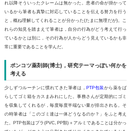
れ以降そういったクレームは無かった。患者の命が掛かって
いるから筆者も真摯に対応していることを伝える努力を行う
と，概ね理解してくれることが分かった(たまに無理だが)。こ
れらの知見を踏まえて筆者は，自分の行為がどう考えて行っ
ているかとは別に，その行為が人からどう見えているかも非
常に重要であることを学んだ。
ポンコツ薬剤師(博士)，研究テーマっぽい何かを
考える
少しずつルーチンに慣れてきた筆者は，
PTP包装
から薬をば
らしてゴミ箱をカスまみれにした。事務さんが定期的にゴミ
を収集してくれるが，毎度毎度半端ない量が排出される。そ
の時筆者は「このゴミ達は一体どうなるのか？」をふと考え
た。PTP包装はプラ(PVC, PP類)＋アルミであることは分かっ