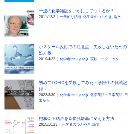
一流の化学雑誌をいかにしてつくるか？
2011/12/2
一般的な話題
,
化学者のつぶやき
,
論文
小スケール反応での注意点 失敗しないための
処方箋
2019/4/23
化学者のつぶやき
,
実験・テクニック
初めてTOEICを受験してみた～学部生の挑戦記
録～
2022/3/30
化学者のつぶやき
,
化学英語・日常英語
,
日
常から
飽和C–H結合を直接脱離基に変える方法
2015/10/23
化学者のつぶやき
,
論文