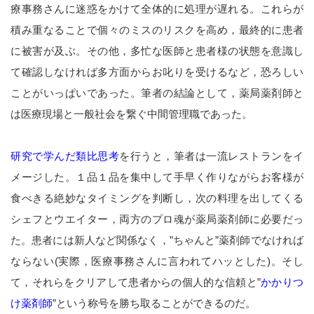
療事務さんに迷惑をかけて全体的に処理が遅れる。これらが
積み重なることで個々のミスのリスクを高め，最終的に患者
に被害が及ぶ。その他，多忙な医師と患者様の状態を意識し
て確認しなければ多方面からお叱りを受けるなど，恐ろしい
ことがいっぱいであった。筆者の結論として，薬局薬剤師と
は医療現場と一般社会を繋ぐ中間管理職であった。
研究で学んだ類比思考
を行うと，筆者は一流レストランをイ
メージした。１品１品を集中して手早く作りながらお客様が
食べきる絶妙なタイミングを判断し，次の料理を出してくる
シェフとウエイター，両方のプロ魂が薬局薬剤師に必要だっ
た。患者には新人など関係なく，”ちゃんと”薬剤師でなければ
ならない(実際，医療事務さんに言われてハッとした)。そし
て，それらをクリアして患者からの個人的な信頼と”
かかりつ
け薬剤師
”という称号を勝ち取ることができるのだ。