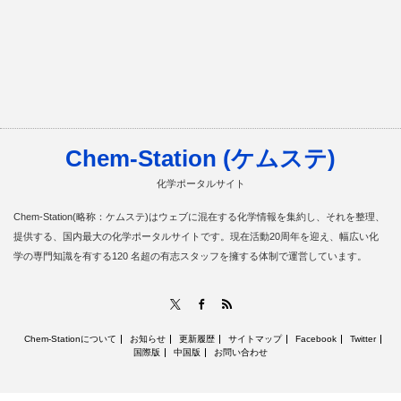
Chem-Station (ケムステ)
化学ポータルサイト
Chem-Station(略称：ケムステ)はウェブに混在する化学情報を集約し、それを整理、
提供する、国内最大の化学ポータルサイトです。現在活動20周年を迎え、幅広い化
学の専門知識を有する120 名超の有志スタッフを擁する体制で運営しています。
RSS
X
Facebook
Chem-Stationについて
お知らせ
更新履歴
サイトマップ
Facebook
Twitter
国際版
中国版
お問い合わせ