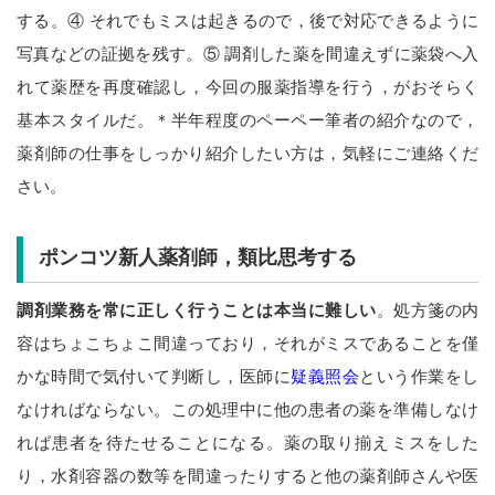
する。④ それでもミスは起きるので，後で対応できるように
写真などの証拠を残す。⑤ 調剤した薬を間違えずに薬袋へ入
れて薬歴を再度確認し，今回の服薬指導を行う，がおそらく
基本スタイルだ。＊半年程度のペーペー筆者の紹介なので，
薬剤師の仕事をしっかり紹介したい方は，気軽にご連絡くだ
さい。
ポンコツ新人薬剤師，類比思考する
調剤業務を常に正しく行うことは本当に難しい
。処方箋の内
容はちょこちょこ間違っており，それがミスであることを僅
かな時間で気付いて判断し，医師に
疑義照会
という作業をし
なければならない。この処理中に他の患者の薬を準備しなけ
れば患者を待たせることになる。薬の取り揃えミスをした
り，水剤容器の数等を間違ったりすると他の薬剤師さんや医