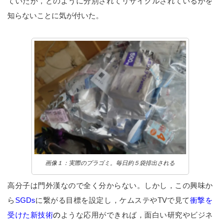
ていたが，どのように分別されてリサイクルされているかを
知らないことに気が付いた。
画像１：実際のプラゴミ。毎日約５袋排出される
高分子は門外漢なので全く分からない。しかし，この興味か
ら
SGDs
に繋がる目標を設定し，ケムステやTVで見て
衝撃を
受けた新技術
の
ような応用ができれば，面白い研究やビジネ