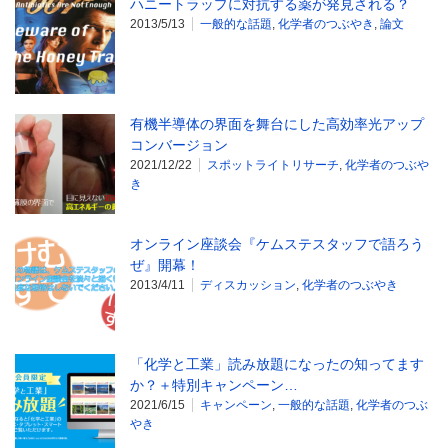
ハニートラップに対抗する薬が発見される？
2013/5/13
一般的な話題
,
化学者のつぶやき
,
論文
有機半導体の界面を舞台にした高効率光アップ
コンバージョン
2021/12/22
スポットライトリサーチ
,
化学者のつぶや
き
オンライン座談会『ケムステスタッフで語ろう
ぜ』開幕！
2013/4/11
ディスカッション
,
化学者のつぶやき
「化学と工業」読み放題になったの知ってます
か？＋特別キャンペーン…
2021/6/15
キャンペーン
,
一般的な話題
,
化学者のつぶ
やき