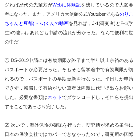
グれば歴代の先輩方が
Webに体験記
を残しているので大変参
考になった。また，アメリカ大使館公式Youtuberである
のりこ
ちゃんと豆都(トム)くんの動画
を見れば，J-1(研究者)とF-1(学
生)の違いはあれども申請の流れが分かった。なんて便利な世
の中だ。
① DS-2019申請には有効期限が終了まで半年以上余裕のある
パスポートが必要だった。そもそも留学途中で有効期限が切
れるので，パスポートの早期更新を行なった。平日しか申請
できず，転職して有給がない筆者は両親に代理提出をお願い
した。必要な書類は
ネット
で
ダウンロードし，それらを提出
することであっさり完了した。
② 次いで，海外保険の確認を行った。研究所が求める条件に
日本の保険会社ではカバーできなかったので，研究所の国際