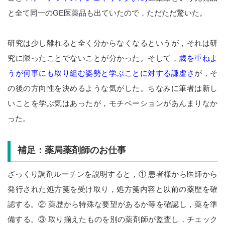
と全て同一のGE医薬品も出ていたので，ただただ驚いた。
研究は少し離れると全く分からなくなるというが，それは研
究に限ったことでないことが分かった。そして，
歳を重ねよ
うが何事にも取り組む姿勢と学ぶことに対する謙虚さ
が，そ
の後の方向性を決めるような気がした。ちなみに筆者は新し
いことを学ぶ気はあったが，モチベーションがあんまりなか
った。
補足：薬局薬剤師のお仕事
ざっくり調剤ルーチンを説明すると，① 患者様から医師から
発行された処方箋を受け取り，処方箋内容と以前の薬歴を確
認する。② 薬歴から特殊な要望があるか等を確認し，薬を準
備する。③ 取り揃えたものを別の薬剤師が監査し，チェック