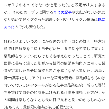
スが生まれるのではないかと思った(ちと設定が壮大すぎる
が)。そのため，プラに関する
まとめ記事
や文献がないか気に
なり始めて軽くググった結果，分別やリサイクル技術は
既に
あった
ので少し安心した。
何れにせよ，いつの間にか薬局の仕事→自分の疑問→得意分
野で課題解決を目指す自分がいた。６年制を卒業して直ぐに
薬剤師をやっていたらそもそも考えなかったことで，研究の
世界に長らく浸った影響から疑問の解消を前向きに考える習
慣が定着した自分に気持ち悪さを感じながら驚いた。結局，
博士(薬学)としてアウトローな筆者が普通に薬剤師をやるのは
向いてないし
(アフター６がある仕事は最高だが)
，培った専門
性を繋げて自分の領域を広げられる仕事を開拓した方が，そ
の瞬間は楽しくなくとも長い目で見ると良いのかもしれない
(もちろん，最低限の給与がある前提だが)。