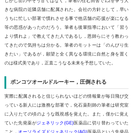
しかし世の中そう甘くはなく，筆者の住む田舎で1,2を争う大
きな病院の近隣店舗に配属された。会社の方針として，早い
うちに忙しい部署で慣れさせる事で他店舗の応援が楽になる
等の思惑があったのだろう。筆者も後輩指導において「習う
より慣れよ」で教えてきた人であるし，恩師らにそう教わっ
てきたので気持ちは分かる。筆者のモットーは「のんびり生
きたい」であるが，願望と全く異なる環境に自然と身を置く
のは様式美であり，正直こうなる未来を予想していた。
ポンコツオールドルーキー，圧倒される
実際に配属されると信じられないほどの情報量が毎日飛び交
っている新人には激務な部署で，化石薬剤師の筆者は研究室
に入りたての頃のような既視感を覚えた。また，僅かに覚え
ていた先発薬が
ジェネリック(GE)
医薬品に切り替わっていた
こと，
オーソライズドジェネリック(AG)
医薬品という先発品