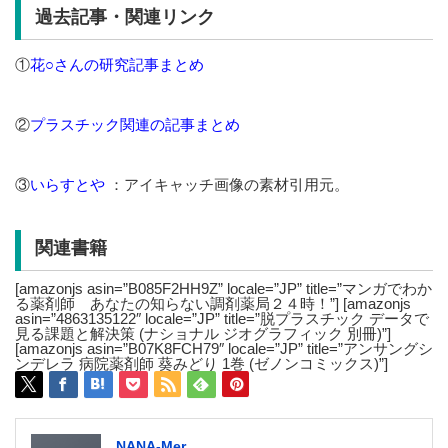
過去記事・関連リンク
①
花○さんの研究記事まとめ
②
プラスチック関連の記事まとめ
③
いらすとや
：アイキャッチ画像の素材引用元。
関連書籍
[amazonjs asin=”B085F2HH9Z” locale=”JP” title=”マンガでわか
る薬剤師 あなたの知らない調剤薬局２４時！”] [amazonjs
asin=”4863135122″ locale=”JP” title=”脱プラスチック データで
見る課題と解決策 (ナショナル ジオグラフィック 別冊)”]
[amazonjs asin=”B07K8FCH79″ locale=”JP” title=”アンサングシ
ンデレラ 病院薬剤師 葵みどり 1巻 (ゼノンコミックス)”]
NANA-Mer.