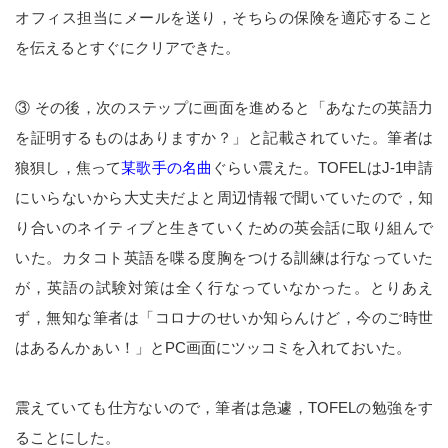
オフィス担当にメールを送り，そちらの保険を適応すること
を伝えるとすぐにクリアできた。
③ その後，次のステップに画面を進めると「あなたの英語力
を証明するものはありますか？」と記載されていた。筆者は
狼狽し，焦って
某歌手の名曲
ぐらい震えた。TOFELはJ-1申請
にいらないから大丈夫だよと周辺情報で聞いていたので，知
り合いのネイティブと生きていくための英会話に取り組んで
いた。カタコト英語を喋る度胸をつける訓練は行なっていた
が，英語の試験対策は全く行なっていなかった。とりあえ
ず，無知な筆者は「コロナのせいか知らんけど，今のご時世
はあるんかぁい！」とPC画面にツッコミを入れておいた。
震えていても仕方ないので，筆者は急遽，TOFELの勉強をす
ることにした。