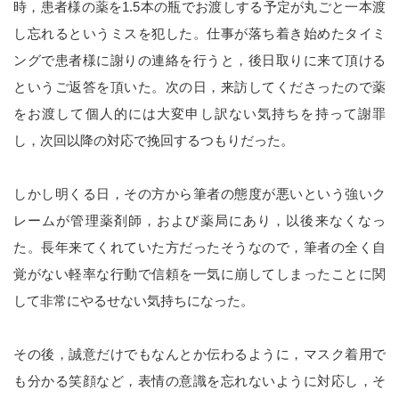
時，患者様の薬を1.5本の瓶でお渡しする予定が丸ごと一本渡
し忘れるというミスを犯した。仕事が落ち着き始めたタイミ
ングで患者様に謝りの連絡を行うと，後日取りに来て頂ける
というご返答を頂いた。次の日，来訪してくださったので薬
をお渡して個人的には大変申し訳ない気持ちを持って謝罪
し，次回以降の対応で挽回するつもりだった。
しかし明くる日，その方から筆者の態度が悪いという強いク
レームが管理薬剤師，および薬局にあり，以後来なくなっ
た。長年来てくれていた方だったそうなので，筆者の全く自
覚がない軽率な行動で信頼を一気に崩してしまったことに関
して非常にやるせない気持ちになった。
その後，誠意だけでもなんとか伝わるように，マスク着用で
も分かる笑顔など，表情の意識を忘れないように対応し，そ