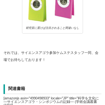
研究室に置けば注目されること間違いなし
それでは、サイエンスアゴラ参加ケムステスタッフ一同、会
場でお待ちしております！
関連書籍
[amazonjs asin=”4990498933″ locale=”JP” title=”科学を文化に
―サイエンスアゴラ・シンポジウムの記録― (学術会議叢書