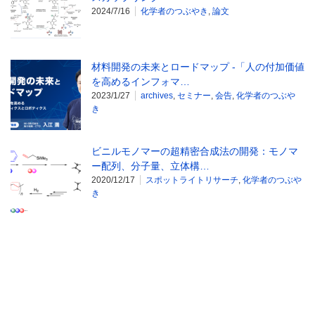
2024/7/16
化学者のつぶやき
,
論文
材料開発の未来とロードマップ -「人の付加価値
を高めるインフォマ…
2023/1/27
archives
,
セミナー
,
会告
,
化学者のつぶや
き
ビニルモノマーの超精密合成法の開発：モノマ
ー配列、分子量、立体構…
2020/12/17
スポットライトリサーチ
,
化学者のつぶや
き