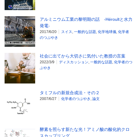
アルミニウム工業の黎明期の話 -Héroultと水力
発電-
2017/6/20
スイス
,
一般的な話題
,
化学地球儀
,
化学者
のつぶやき
社会に出てから大切さに気付いた教授の言葉
2022/3/9
ディスカッション
,
一般的な話題
,
化学者のつ
ぶやき
タミフルの新規合成法・その２
2007/6/27
化学者のつぶやき
,
論文
酵素を照らす新たな光！アミノ酸の酸化的クロ
スカップリング