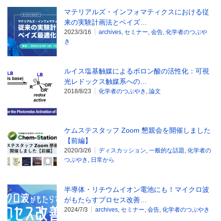
マテリアルズ・インフォマティクスにおける従
来の実験計画法とベイズ…
2023/3/16
archives
,
セミナー
,
会告
,
化学者のつぶや
き
ルイス塩基触媒によるボロン酸の活性化：可視
光レドックス触媒系への…
2018/8/23
化学者のつぶやき
,
論文
ケムステスタッフ Zoom 懇親会を開催しました
【前編】
2020/3/26
ディスカッション
,
一般的な話題
,
化学者の
つぶやき
,
日常から
半導体・リチウムイオン電池にも！マイクロ波
がもたらすプロセス改善…
2024/7/3
archives
,
セミナー
,
会告
,
化学者のつぶやき