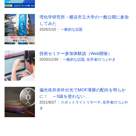
理化学研究所・横浜市立大学の一般公開に参加
してみた
2026/1/10
一般的な話題
技術セミナー参加体験談（Web開催）
2020/12/30
一般的な話題
,
化学者のつぶやき
偏光依存赤外分光でMOF薄膜の配向を明らか
に！ ～X線を使わない…
2021/8/27
スポットライトリサーチ
,
化学者のつぶや
き