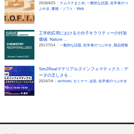
2018/4/23
ケムステまとめ
,
一般的な話題
,
化学者のつ
ぶやき
,
書籍・ソフト・Web
工学的応用における小分子キラリティーの付加
価値: Nature …
2017/7/14
一般的な話題
,
化学者のつぶやき
,
製品情報
Sim2Realマテリアルズインフォマティクス：デ
ータの乏しさを…
2024/7/4
archives
,
セミナー
,
会告
,
化学者のつぶやき