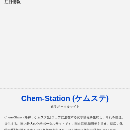
注目情報
Chem-Station (ケムステ)
化学ポータルサイト
Chem-Station(略称：ケムステ)はウェブに混在する化学情報を集約し、それを整理、
提供する、国内最大の化学ポータルサイトです。現在活動20周年を迎え、幅広い化
学の専門知識を有する120 名超の有志スタッフを擁する体制で運営しています。