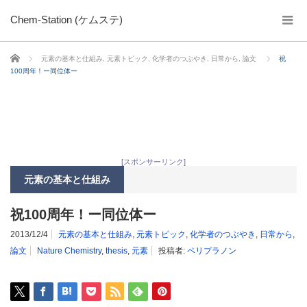
Chem-Station (ケムステ)
ホーム
元素の基本と仕組み
,
元素トピック
,
化学者のつぶやき
,
日常から
,
論文
祝
100周年！ー同位体ー
[スポンサーリンク]
元素の基本と仕組み
祝100周年！ー同位体ー
2013/12/4
元素の基本と仕組み
,
元素トピック
,
化学者のつぶやき
,
日常から
,
論文
Nature Chemistry
,
thesis
,
元素
投稿者:
ペリプラノン