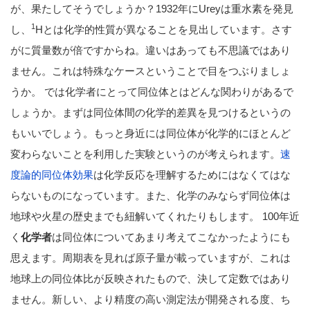
が、果たしてそうでしょうか？1932年にUreyは重水素を発見
1
し、
Hとは化学的性質が異なることを見出しています。さす
がに質量数が倍ですからね。違いはあっても不思議ではあり
ません。これは特殊なケースということで目をつぶりましょ
うか。 では化学者にとって同位体とはどんな関わりがあるで
しょうか。まずは同位体間の化学的差異を見つけるというの
もいいでしょう。もっと身近には同位体が化学的にほとんど
変わらないことを利用した実験というのが考えられます。
速
度論的同位体効果
は化学反応を理解するためにはなくてはな
らないものになっています。また、化学のみならず同位体は
地球や火星の歴史までも紐解いてくれたりもします。 100年近
く
化学者
は同位体についてあまり考えてこなかったようにも
思えます。周期表を見れば原子量が載っていますが、これは
地球上の同位体比が反映されたもので、決して定数ではあり
ません。新しい、より精度の高い測定法が開発される度、ち