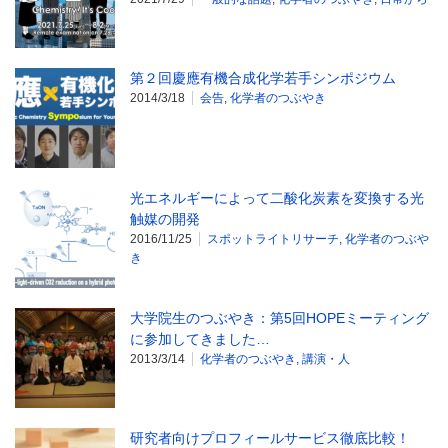
第２回慶應有機合成化学若手シンポジウム
2014/3/18
会告
,
化学者のつぶやき
光エネルギーによって二酸化炭素を変換する光
触媒の開発
2016/11/25
スポットライトリサーチ
,
化学者のつぶや
き
大学院生のつぶやき：第5回HOPEミーティング
に参加してきました…
2013/3/14
化学者のつぶやき
,
講演・人
研究者向けプロフィールサービス徹底比較！