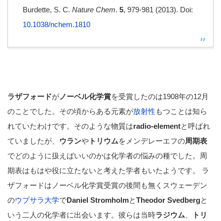
Burdette, S. C.
Nature Chem
.
5
, 979-981 (2013). Doi:
10.1038/nchem.1810
ラザフォード
が
ノーベル化学賞
を受賞したのは1908年の12月
のことでした。その頃からある元素が
放射性
もつことは知ら
れていたわけです。そのような物質は
radio-element
と呼ばれ
ていましたが、
ウラン
や
トリウム
をメンデレーエフの
周期表
でどのように扱えばいいのかは化学者の悩みの種でした。周
期表はもはや役に立たないと考えた学者もいたようです。 ラ
ザフォードはノーベル化学賞受賞の後間も無くスウェーデン
の
ウプサラ大学
で
Daniel Stromholm
と
Theodor Svedberg
と
いう二人の化学者に出会います。彼らは当時
ラジウム
、
トリ