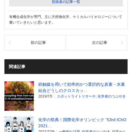
投稿者の記事一覧
有機合成化学が専門。主に天然物化学、ケミカルバイオロジーについて
書いていきたいと思います。
前の記事
次の記事
関連記事
鉄触媒を用いて効率的かつ選択的な炭素－水素
結合どうしのクロスカッ…
2019/7/5
スポットライトリサーチ
,
化学者のつぶやき
化学の祭典！国際化学オリンピック ”53rd IChO
2021…
2021/7/29
一般的な話題
,
化学者のつぶやき
,
日常から