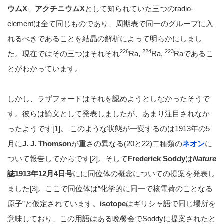
ウムX
、
アクチニウムX
として知られていた三つのradio-
elementは全て同じものであり、周期表で同一のグループに入
れるべきであることを結晶の解析によって明らかにしまし
226
224
223
た。現在ではその三つはそれぞれ
Ra,
Ra,
Raであるこ
とがわかっています。
しかし、ラザフォードはそれを認めようとしなかったそうで
す。彼らは論文として発表しましたが、あまり注目されなか
ったようです[1]。 このような状態が一変するのは1913年の5
月に
J. J. Thomson
が重さの異なる(20と22)二種類の
ネオン
に
ついて報告してからです[2]。そして
Frederick Soddy
は
Nature
誌1913年12月4日号
にに同位体の概念についての提案を発表し
ました[3]。ここで同位体は”化学的に同一で核電荷のことなる
原子”と仮定されています。
isotope
はギリシャ語で同じ場所を
意味しており、この用語はある晩餐会でSoddyに提案されたと